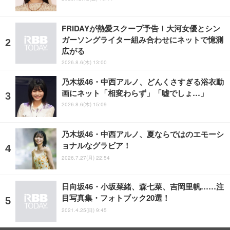
FRIDAYが熱愛スクープ予告！大河女優とシン
ガーソングライター組み合わせにネットで憶測
広がる
2026.8.6(木) 13:00
乃木坂46・中西アルノ、どんくさすぎる浴衣動
画にネット「相変わらず」「嘘でしょ…」
2026.8.6(木) 15:09
乃木坂46・中西アルノ、夏ならではのエモーシ
ョナルなグラビア！
2026.7.27(月) 22:54
日向坂46・小坂菜緒、森七菜、吉岡里帆……注
目写真集・フォトブック20選！
2021.4.25(日) 9:45