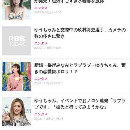
が発売！色気すごすぎ水着姿を披露
エンタメ
2022.9.10(土) 16:30
ゆうちゃみと交際中の玖村将史選手、カメラの
数の多さに驚き
エンタメ
2022.12.4(日) 14:01
新婚・峯岸みなみとラブラブ・ゆうちゃみ、驚
きの恋愛観ポロリ！？
エンタメ
2022.12.2(金) 10:08
ゆうちゃみ、イベントでおノロケ連発「ラブラ
ブです」「彼氏と行ってみようかな」
エンタメ
2022.11.25(金) 16:18