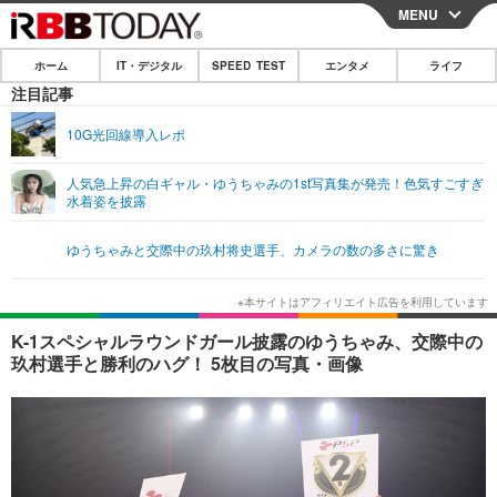
MENU
CLOSE
ホーム
IT・デジタル
SPEED TEST
エンタメ
ライフ
ホーム
注目記事
IT・デジタル
10G光回線導入レポ
IT・デジタルTOP
スマートフォン
SPEED TEST
人気急上昇の白ギャル・ゆうちゃみの1st写真集が発売！色気すごすぎ
水着姿を披露
ネタ
ガジェット・ツール
エンタメ
ゆうちゃみと交際中の玖村将史選手、カメラの数の多さに驚き
ショッピング
その他
エンタメTOP
映画・ドラマ
ライフ
韓流・K-POP
韓国・芸能
ライフTOP
グルメ
リリース一覧
K-1スペシャルラウンドガール披露のゆうちゃみ、交際中の
音楽
スポーツ
ペット
ショッピング
玖村選手と勝利のハグ！ 5枚目の写真・画像
プッシュ通知の停止方法
グラビア
ブログ
その他
ショッピング
その他