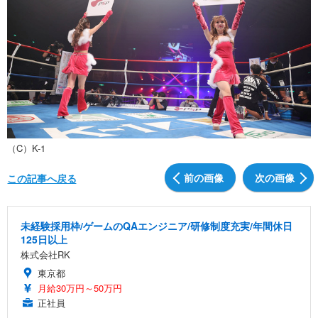
（C）K-1
前の画像
次の画像
この記事へ戻る
未経験採用枠/ゲームのQAエンジニア/研修制度充実/年間休日
125日以上
株式会社RK
東京都
月給30万円～50万円
正社員