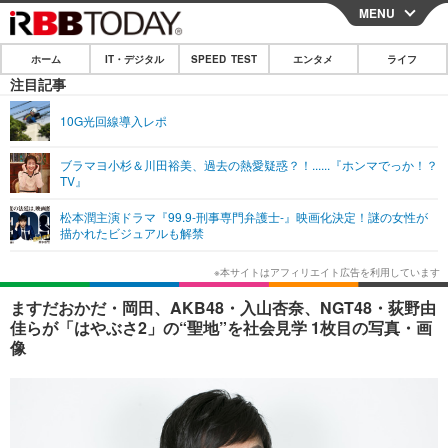
MENU
CLOSE
ホーム
IT・デジタル
SPEED TEST
エンタメ
ライフ
ホーム
注目記事
IT・デジタル
10G光回線導入レポ
IT・デジタルTOP
スマートフォン
SPEED TEST
ブラマヨ小杉＆川田裕美、過去の熱愛疑惑？！......『ホンマでっか！？
TV』
ネタ
ガジェット・ツール
エンタメ
松本潤主演ドラマ『99.9-刑事専門弁護士-』映画化決定！謎の女性が
ショッピング
その他
描かれたビジュアルも解禁
エンタメTOP
映画・ドラマ
ライフ
韓流・K-POP
韓国・芸能
ライフTOP
グルメ
リリース一覧
ますだおかだ・岡田、AKB48・入山杏奈、NGT48・荻野由
音楽
スポーツ
ペット
ショッピング
佳らが「はやぶさ2」の“聖地”を社会見学 1枚目の写真・画
プッシュ通知の停止方法
像
グラビア
ブログ
その他
ショッピング
その他