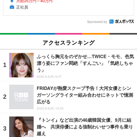
月給25万円～40万円
正社員
Sponsored by
アクセスランキング
ふっくら胸元をのぞかせ…TWICE・モモ、色気
漂う姿にファン悶絶「すんごい」「気絶しちゃ
う」
2026.8.6(木) 6:47
FRIDAYが熱愛スクープ予告！大河女優とシン
ガーソングライター組み合わせにネットで憶測
広がる
2026.8.6(木) 13:00
『トンイ』など出演の46歳韓国女優、9月に結
婚へ 共演俳優による強制わいせつ事件も乗り
越え