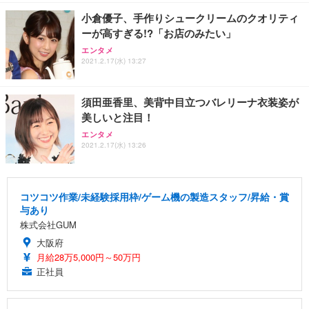
小倉優子、手作りシュークリームのクオリティ
ーが高すぎる!?「お店のみたい」
エンタメ
2021.2.17(水) 13:27
須田亜香里、美背中目立つバレリーナ衣装姿が
美しいと注目！
エンタメ
2021.2.17(水) 13:26
コツコツ作業/未経験採用枠/ゲーム機の製造スタッフ/昇給・賞
与あり
株式会社GUM
大阪府
月給28万5,000円～50万円
正社員