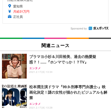
愛知県
月給31万円
正社員
Sponsored by
関連ニュース
ブラマヨ小杉＆川田裕美、過去の熱愛疑
惑？！......『ホンマでっか！？TV』
エンタメ
2021.2.17(水) 13:34
松本潤主演ドラマ『99.9-刑事専門弁護士-』映
画化決定！謎の女性が描かれたビジュアルも解
禁
エンタメ
2021.2.17(水) 13:28