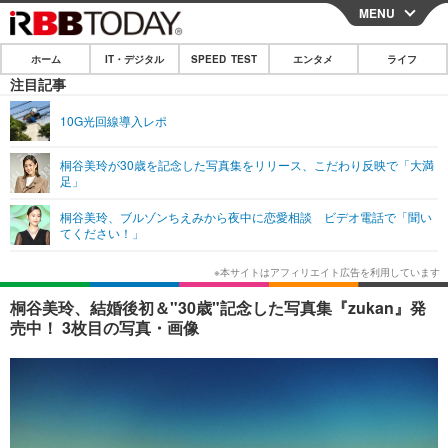
MENU
CLOSE
ホーム
IT・デジタル
SPEED TEST
エンタメ
ライフ
ホーム
注目記事
IT・デジタル
10G光回線導入レポ
IT・デジタルTOP
スマートフォン
SPEED TEST
桐谷美玲が30歳を記念した写真集をリリース、こだわり反映で「大満
足」
ネタ
ガジェット・ツール
エンタメ
桐谷美玲、ブルゾンちえみから夜中に恋愛相談 ビデオ電話で「聞い
ショッピング
その他
てください！」
エンタメTOP
映画・ドラマ
ライフ
韓流・K-POP
韓国・芸能
ライフTOP
グルメ
リリース一覧
桐谷美玲、結婚後初＆"30歳"記念した写真集『zukan』発
音楽
スポーツ
ペット
ショッピング
売中！ 3枚目の写真・画像
プッシュ通知の停止方法
グラビア
ブログ
その他
ショッピング
その他