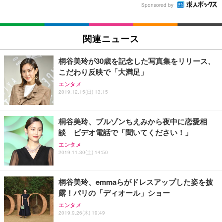
Sponsored by
関連ニュース
桐谷美玲が30歳を記念した写真集をリリース、
こだわり反映で「大満足」
エンタメ
2019.12.15(日) 13:15
桐谷美玲、ブルゾンちえみから夜中に恋愛相
談 ビデオ電話で「聞いてください！」
エンタメ
2019.11.30(土) 14:50
桐谷美玲、emmaらがドレスアップした姿を披
露！パリの「ディオール」ショー
エンタメ
2019.9.26(木) 19:49