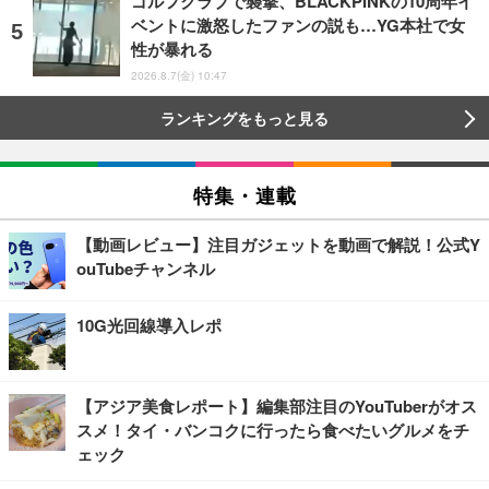
ゴルフクラブで襲撃、BLACKPINKの10周年イ
ベントに激怒したファンの説も…YG本社で女
性が暴れる
2026.8.7(金) 10:47
ランキングをもっと見る
特集・連載
【動画レビュー】注目ガジェットを動画で解説！公式Y
ouTubeチャンネル
10G光回線導入レポ
【アジア美食レポート】編集部注目のYouTuberがオス
スメ！タイ・バンコクに行ったら食べたいグルメをチ
ェック