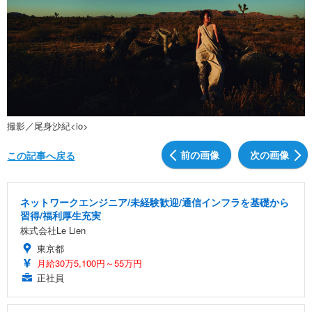
撮影／尾身沙紀<io>
前の画像
次の画像
この記事へ戻る
ネットワークエンジニア/未経験歓迎/通信インフラを基礎から
習得/福利厚生充実
株式会社Le Lien
東京都
月給30万5,100円～55万円
正社員