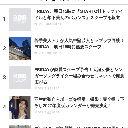
FRIDAY、明日15時に「STARTO社トップアイ
ドルと年下美女のバカンス」スクープを報道
2025.7.23(水) 20:54
若手美人アナが人気中堅芸人とラブラブ同棲！
FRIDAY、明日15時に熱愛スクープ
2025.8.27(水) 22:20
FRIDAYが熱愛スクープ予告！大河女優とシン
ガーソングライター組み合わせにネットで憶測
広がる
2026.8.6(木) 13:00
羽生結弦自らポーズを提案し撮影！完全撮り下
ろし2027年度版カレンダーが発売決定！
2026.8.7(金) 16:03