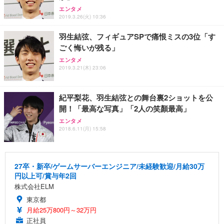
エンタメ
2019.3.26(火) 10:36
羽生結弦、フィギュアSPで痛恨ミスの3位「す
ごく悔いが残る」
エンタメ
2019.3.21(木) 23:06
紀平梨花、羽生結弦との舞台裏2ショットを公
開！「最高な写真」「2人の笑顏最高」
エンタメ
2018.6.11(月) 15:58
27卒・新卒/ゲームサーバーエンジニア/未経験歓迎/月給30万
円以上可/賞与年2回
株式会社ELM
東京都
月給25万800円～32万円
正社員