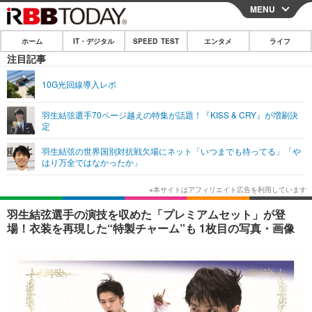
MENU
CLOSE
ホーム
IT・デジタル
SPEED TEST
エンタメ
ライフ
ホーム
注目記事
IT・デジタル
10G光回線導入レポ
IT・デジタルTOP
スマートフォン
SPEED TEST
羽生結弦選手70ページ越えの特集が話題！『KISS & CRY』が増刷決
定
ネタ
ガジェット・ツール
エンタメ
羽生結弦の世界国別対抗戦欠場にネット「いつまでも待ってる」「や
ショッピング
その他
はり万全ではなかったか」
エンタメTOP
映画・ドラマ
ライフ
韓流・K-POP
韓国・芸能
ライフTOP
グルメ
リリース一覧
羽生結弦選手の演技を収めた「プレミアムセット」が登
音楽
スポーツ
ペット
ショッピング
場！衣装を再現した“特製チャーム”も 1枚目の写真・画像
プッシュ通知の停止方法
グラビア
ブログ
その他
ショッピング
その他