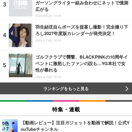
ガーソングライター組み合わせにネットで憶測
広がる
2026.8.6(木) 13:00
羽生結弦自らポーズを提案し撮影！完全撮り下
ろし2027年度版カレンダーが発売決定！
2026.8.7(金) 16:03
ゴルフクラブで襲撃、BLACKPINKの10周年イ
ベントに激怒したファンの説も…YG本社で女
性が暴れる
2026.8.7(金) 10:47
ランキングをもっと見る
特集・連載
【動画レビュー】注目ガジェットを動画で解説！公式Y
ouTubeチャンネル