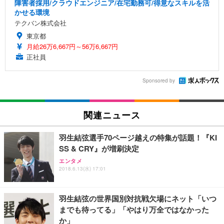
障害者採用/クラウドエンジニア/在宅勤務可/得意なスキルを活
かせる環境
テクバン株式会社
東京都
月給26万6,667円～56万6,667円
正社員
Sponsored by
関連ニュース
羽生結弦選手70ページ越えの特集が話題！『KI
SS & CRY』が増刷決定
エンタメ
2018.6.13(水) 17:01
羽生結弦の世界国別対抗戦欠場にネット「いつ
までも待ってる」「やはり万全ではなかった
か」