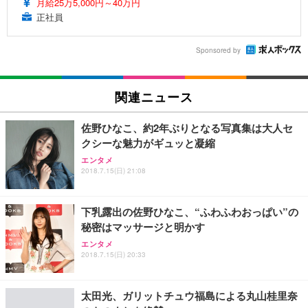
月給25万5,000円～40万円
正社員
Sponsored by
関連ニュース
佐野ひなこ、約2年ぶりとなる写真集は大人セ
クシーな魅力がギュッと凝縮
エンタメ
2018.7.15(日) 21:08
下乳露出の佐野ひなこ、“ふわふわおっぱい”の
秘密はマッサージと明かす
エンタメ
2018.7.15(日) 20:33
太田光、ガリットチュウ福島による丸山桂里奈