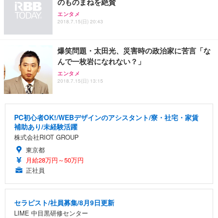
のものまねを絶賛
エンタメ
2018.7.15(日) 20:43
爆笑問題・太田光、災害時の政治家に苦言「な
んで一枚岩になれない？」
エンタメ
2018.7.15(日) 13:15
PC初心者OK!/WEBデザインのアシスタント/寮・社宅・家賃
補助あり/未経験活躍
株式会社RIOT GROUP
東京都
月給28万円～50万円
正社員
セラピスト/社員募集/8月9日更新
LIME 中目黒研修センター