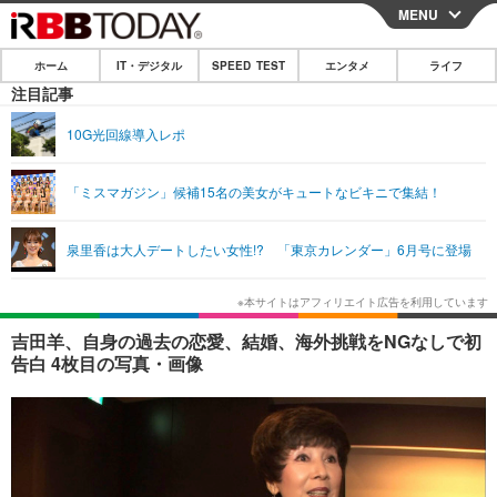
MENU
CLOSE
ホーム
IT・デジタル
SPEED TEST
エンタメ
ライフ
ホーム
注目記事
IT・デジタル
10G光回線導入レポ
IT・デジタルTOP
スマートフォン
SPEED TEST
「ミスマガジン」候補15名の美女がキュートなビキニで集結！
ネタ
ガジェット・ツール
エンタメ
泉里香は大人デートしたい女性!? 「東京カレンダー」6月号に登場
ショッピング
その他
エンタメTOP
映画・ドラマ
ライフ
韓流・K-POP
韓国・芸能
ライフTOP
グルメ
リリース一覧
吉田羊、自身の過去の恋愛、結婚、海外挑戦をNGなしで初
音楽
スポーツ
ペット
ショッピング
告白 4枚目の写真・画像
プッシュ通知の停止方法
グラビア
ブログ
その他
ショッピング
その他