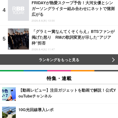
FRIDAYが熱愛スクープ予告！大河女優とシン
ガーソングライター組み合わせにネットで憶測
広がる
2026.8.6(木) 13:00
「グラミー賞なんてくそくらえ」BTSファンが
掲げた怒り RMの歌詞変更が示した“アジア
枠”拒否
2026.8.4(火) 11:47
ランキングをもっと見る
特集・連載
【動画レビュー】注目ガジェットを動画で解説！公式Y
ouTubeチャンネル
10G光回線導入レポ