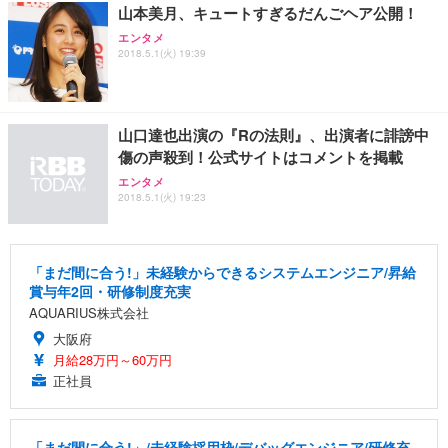
山本美月、キュートすぎるだんごヘア公開！
エンタメ
2018.5.1(火) 19:39
山口達也出演の『Rの法則』、出演者に誹謗中
傷の声殺到！公式サイトはコメントを掲載
エンタメ
2018.5.1(火) 19:23
「まだ間に合う!」未経験からできるシステムエンジニア/昇給
賞与年2回・研修制度充実
AQUARIUS株式会社
大阪府
月給28万円～60万円
正社員
「まだ間に合う!」/未経験採用枠/デバッグエンジニア/研修充