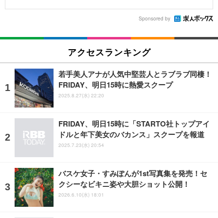
Sponsored by
アクセスランキング
若手美人アナが人気中堅芸人とラブラブ同棲！
FRIDAY、明日15時に熱愛スクープ
2025.8.27(水) 22:20
FRIDAY、明日15時に「STARTO社トップアイ
ドルと年下美女のバカンス」スクープを報道
2025.7.23(水) 20:54
バスケ女子・すみぽんが1st写真集を発売！セ
クシーなビキニ姿や大胆ショット公開！
2026.6.10(水) 18:01