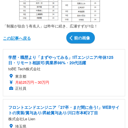
「制服が似合う有名人」は昨年に続き、広瀬すずが1位！
前の画像
この記事へ戻る
学歴・職歴より「まずやってみる」!ITエンジニア/年休125
日・リモート相談可/異業界98%・20代活躍
toBE Tech株式会社
東京都
月給25万円～30万円
正社員
フロントエンドエンジニア「27卒・まだ間に合う!」WEBサイ
トの実装/賞与あり/昇給賞与あり/川口市本町2丁目
株式会社Le Lien
埼玉県