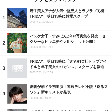
若手美人アナが人気中堅芸人とラブラブ同棲！
FRIDAY、明日15時に熱愛スクープ
2025.8.27(水) 22:20
バスケ女子・すみぽんが1st写真集を発売！セ
クシーなビキニ姿や大胆ショット公開！
2026.6.10(水) 18:01
FRIDAY、明日15時に「STARTO社トップアイ
ドルと年下美女のバカンス」スクープを報道
2025.7.23(水) 20:54
夏帆が朝ドラ初出演！連続テレビ小説『巡るス
ワン』新キャストが発表
2026.8.5(水) 16:01