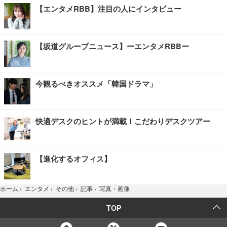
【エンタメRBB】注目の人にインタビュー
【坂道グループニュース】ーエンタメRBBー
今観るべきオススメ「韓国ドラマ」
快適デスクのヒントが満載！こだわりデスクツアー
【進化するオフィス】
写真・画像
ホーム
›
エンタメ
›
その他
›
記事
›
TOP