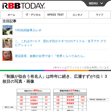
MENU
CLOSE
ホーム
IT・デジタル
SPEED TEST
エンタメ
ライフ
ホーム
注目記事
IT・デジタル
10G光回線導入レポ
IT・デジタルTOP
スマートフォン
SPEED TEST
こ、これはヤバい!! 思わず目がクギづけのアイドル・女子アナ グラ
ビアショット
ネタ
ガジェット・ツール
エンタメ
渡辺直美、故郷の台湾で涙！『世界くらべてみたら』
ショッピング
その他
エンタメTOP
映画・ドラマ
ライフ
韓流・K-POP
韓国・芸能
ライフTOP
グルメ
リリース一覧
「制服が似合う有名人」は昨年に続き、広瀬すずが1位！ 3
音楽
スポーツ
ペット
ショッピング
枚目の写真・画像
プッシュ通知の停止方法
グラビア
ブログ
その他
ショッピング
その他