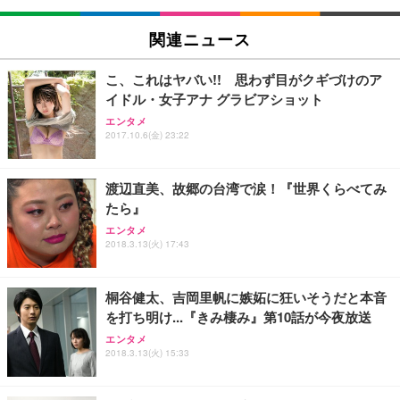
関連ニュース
こ、これはヤバい!! 思わず目がクギづけのア
イドル・女子アナ グラビアショット
エンタメ
2017.10.6(金) 23:22
渡辺直美、故郷の台湾で涙！『世界くらべてみ
たら』
エンタメ
2018.3.13(火) 17:43
桐谷健太、吉岡里帆に嫉妬に狂いそうだと本音
を打ち明け...『きみ棲み』第10話が今夜放送
エンタメ
2018.3.13(火) 15:33