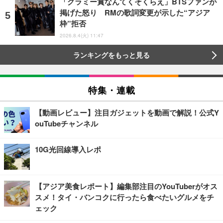
「グラミー賞なんてくそくらえ」BTSファンが
掲げた怒り RMの歌詞変更が示した“アジア
枠”拒否
2026.8.4(火) 11:47
ランキングをもっと見る
特集・連載
【動画レビュー】注目ガジェットを動画で解説！公式Y
ouTubeチャンネル
10G光回線導入レポ
【アジア美食レポート】編集部注目のYouTuberがオス
スメ！タイ・バンコクに行ったら食べたいグルメをチ
ェック