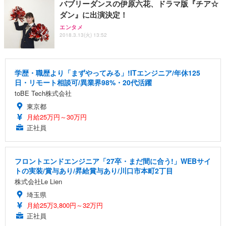
バブリーダンスの伊原六花、ドラマ版『チア☆
ダン』に出演決定！
エンタメ
2018.3.13(火) 13:52
学歴・職歴より「まずやってみる」!ITエンジニア/年休125
日・リモート相談可/異業界98%・20代活躍
toBE Tech株式会社
東京都
月給25万円～30万円
正社員
フロントエンドエンジニア「27卒・まだ間に合う!」WEBサイ
トの実装/賞与あり/昇給賞与あり/川口市本町2丁目
株式会社Le Lien
埼玉県
月給25万3,800円～32万円
正社員