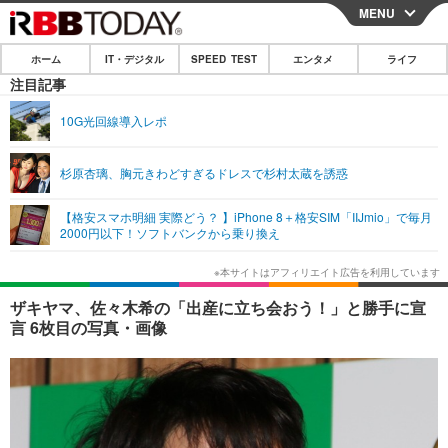
MENU
CLOSE
ホーム
IT・デジタル
SPEED TEST
エンタメ
ライフ
ホーム
注目記事
IT・デジタル
10G光回線導入レポ
IT・デジタルTOP
スマートフォン
SPEED TEST
杉原杏璃、胸元きわどすぎるドレスで杉村太蔵を誘惑
ネタ
ガジェット・ツール
エンタメ
【格安スマホ明細 実際どう？ 】iPhone 8＋格安SIM「IIJmio」で毎月
ショッピング
その他
2000円以下！ソフトバンクから乗り換え
エンタメTOP
映画・ドラマ
ライフ
韓流・K-POP
韓国・芸能
ライフTOP
グルメ
リリース一覧
ザキヤマ、佐々木希の「出産に立ち会おう！」と勝手に宣
音楽
スポーツ
ペット
ショッピング
言 6枚目の写真・画像
プッシュ通知の停止方法
グラビア
ブログ
その他
ショッピング
その他