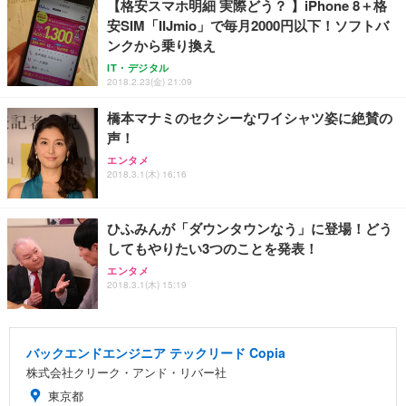
【格安スマホ明細 実際どう？ 】iPhone 8＋格
安SIM「IIJmio」で毎月2000円以下！ソフトバ
ンクから乗り換え
IT・デジタル
2018.2.23(金) 21:09
橋本マナミのセクシーなワイシャツ姿に絶賛の
声！
エンタメ
2018.3.1(木) 16:16
ひふみんが「ダウンタウンなう」に登場！どう
してもやりたい3つのことを発表！
エンタメ
2018.3.1(木) 15:19
バックエンドエンジニア テックリード Copia
株式会社クリーク・アンド・リバー社
東京都