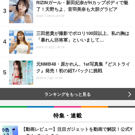
RIZINガール・新田妃奈がHカップボディで魅
了！天野ちよ、音羽美奈も大胆グラビア
2026.7.28(火) 20:58
三田悠貴が撮影でポロリ100回以上、私の胸は
「暴れん坊将軍」といいまして…
2024.11.9(土) 16:16
元NMB48・原かれん、1st写真集『どストライ
ク』発売！初の紐Tバックに挑戦
2026.8.7(金) 10:22
ランキングをもっと見る
特集・連載
【動画レビュー】注目ガジェットを動画で解説！公式Y