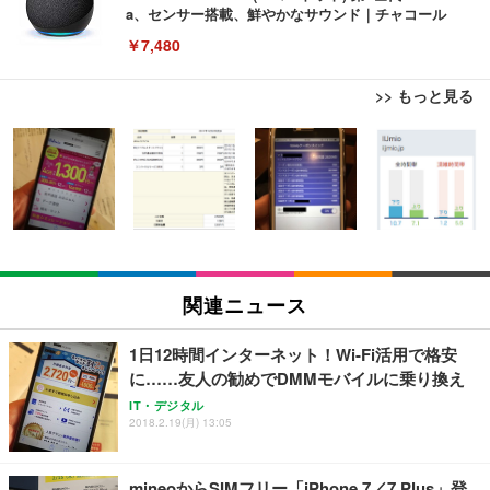
a、センサー搭載、鮮やかなサウンド｜チャコール
￥7,480
>> もっと見る
[EdoErgo] オフィスチェア 椅子 テレワーク 疲れな
EIZO ビジネス向けプレミアムモニター | FlexScan
Amazonベーシック ペットシーツ 薄型 レギュラー 1
い 跳ね上げ式アームレスト コンパクト 約105度ロッ
EV3240X-WT | 31.5型4K UHD・USB Type-C・ホワ
回使い捨て 無香料 ホワイト 300枚
キング pc 事務椅子 360度回転 座面昇降 強化ナイロ
イト
ン樹脂ベース 通気性メッシュ 在宅ワーク H-WY01
￥3,373
￥5,699
￥105,595
(黒網+黒枠+黒足)
EIZO ビジネス向けプレミアムモニター | FlexScan
SIHOO B100 オフィスチェア／デスクチェア メッシ
Amazonベーシック ペットシーツ 厚型 ワイド 42枚
EV2740X-WT | 27.0型4K UHD・USB Type-C・ホワ
ュチェア 人間工学 疲れない ブラック
x2袋(84枚) ホワイト(吸収面:ライトブルー)
関連ニュース
イト
￥27,999
￥3,234
￥109,572
1日12時間インターネット！Wi-Fi活用で格安
に……友人の勧めでDMMモバイルに乗り換え
Sezlife オフィスチェア デスクチェア 疲れない テレ
【純正品】27"ゲーミングモニター DualSense 充電
ネオ・ルーライフ ネオ・オムツ L 中型犬用 26枚入
IT・デジタル
ワーク チェア 強化バックレスト 30度ロッキング機
フック付き（CFI-ZDM1J）
り 単品
2018.2.19(月) 13:05
能 人間工学 椅子 腰サポート 90度跳ね上げ式アーム
レスト 3Dヘッドレスト ハンガー付き 高反発クッシ
￥49,979
￥1,800
￥7,680
ョン PCチェア 通気性メッシュ ゲーミング/勉強/事
mineoからSIMフリー「iPhone 7／7 Plus」登