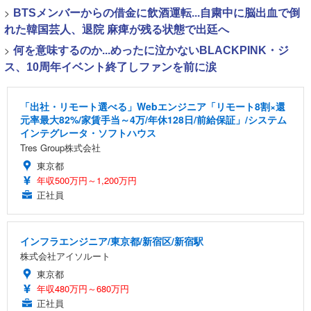
>
BTSメンバーからの借金に飲酒運転...自粛中に脳出血で倒
れた韓国芸人、退院 麻痺が残る状態で出廷へ
>
何を意味するのか...めったに泣かないBLACKPINK・ジ
ス、10周年イベント終了しファンを前に涙
「出社・リモート選べる」Webエンジニア「リモート8割×還
元率最大82%/家賃手当～4万/年休128日/前給保証」/システム
インテグレータ・ソフトハウス
Tres Group株式会社
東京都
年収500万円～1,200万円
正社員
インフラエンジニア/東京都/新宿区/新宿駅
株式会社アイソルート
東京都
年収480万円～680万円
正社員