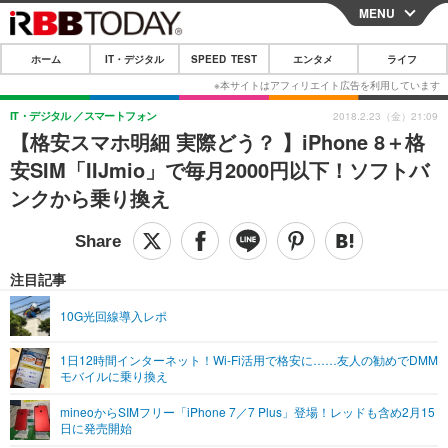
MENU
CLOSE
ホーム
IT・デジタル
SPEED TEST
エンタメ
ライフ
ホーム
IT・デジタル
IT・デジタル
スマートフォン
2018.2.23（金）21:09
【格安スマホ明細 実際どう？ 】iPhone 8＋格
IT・デジタルTOP
スマートフォン
SPEED TEST
安SIM「IIJmio」で毎月2000円以下！ソフトバ
ネタ
ガジェット・ツール
ンクから乗り換え
エンタメ
ショッピング
その他
エンタメTOP
映画・ドラマ
ライフ
韓流・K-POP
韓国・芸能
注目記事
ライフTOP
グルメ
リリース一覧
音楽
スポーツ
10G光回線導入レポ
ペット
ショッピング
プッシュ通知の停止方法
グラビア
ブログ
その他
1日12時間インターネット！Wi-Fi活用で格安に……友人の勧めでDMM
モバイルに乗り換え
ショッピング
その他
mineoからSIMフリー「iPhone 7／7 Plus」登場！レッドも含め2月15
日に発売開始