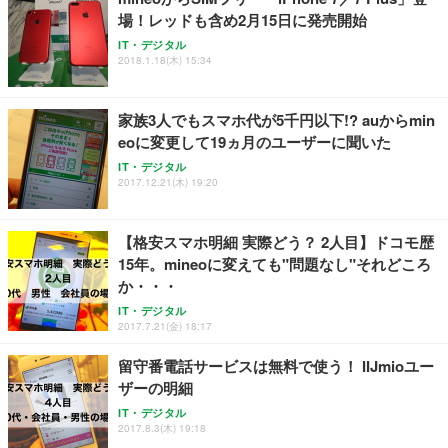
務用 おしゃれ パソコンチェア (ブラック)
場！レッドも含め2月15日に発売開始
Sezlife オフィスチェア デスクチェア 疲れない テレ
【整備済み品】Dell E2724HS 27インチ 液晶モニタ
Smart Basic(スマートベーシック) 【Amazon.co.jp
IT・デジタル
ワーク チェア 強化バックレスト 30度ロッキング機
ー フルHD（1920×1080）VA 非光沢 HDMI/DisplayP
限定】 Smart Basic アイリスオーヤマ ペットシーツ
2018.1.18(木) 15:34
能 人間工学 椅子 腰サポート 90度跳ね上げ式アーム
ort/VGA スピーカー内蔵 高さ調整 スイベル VESA対
超厚型 お徳用 ワイド 100枚入 (x 1) (ケース販売)
レスト 3Dヘッドレスト ハンガー付き 高反発クッシ
応 ComfortView ビジネス向け
￥7,680
￥15,800
￥3,670
ョン PCチェア 通気性メッシュ ゲーミング/勉強/事
家族3人でもスマホ代が5千円以下!? auからmin
務用 おしゃれ パソコンチェア (ホワイト)
eoに変更して19ヵ月のユーザーに聞いた
ANDWINT オフィスチェア デスクチェア 肘なし メ
【MiniLED/24.5inch/280Hz/FHD】GRAPHT THE S
アイリスオーヤマ ペットシーツ 超厚型 お徳用 レギ
ッシュ 通気性 ランバーサポート付き 腰サポート ガ
HOOTER Gaming Monitor 24” Essential ゲーミン
IT・デジタル
ュラー 200枚入【Amazon.co.jp限定】
ス圧無段階昇降 360度回転 キャスター付き コンパク
グモニター QD 24.5インチ 1ms FHD 量子ドット 残
2017.12.21(木) 19:20
ト 幅52×奥行58.5×高さ84～96cm テレワーク 在宅
像低減 (3年保証 | 輝点保証 | 日本メーカー)
￥3,731
￥4,139
￥34,980
勤務 ブラック
【格安スマホ明細 実際どう？ 2人目】ドコモ歴
15年。mineoに変えても"問題なし"それどころ
か・・・
IT・デジタル
2017.7.21(金) 18:17
留守番電話サービスは無料で使う！ IIJmioユー
ザーの明細
IT・デジタル
2017.8.3(木) 19:18