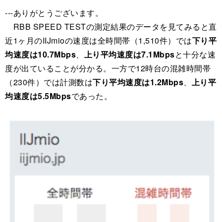
---ありがとうございます。
RBB SPEED TESTの測定結果のデータを見てみると直
近1ヶ月のIIJmioの速度は全時間帯（1,510件）では
下り平
均速度は10.7Mbps
、
上り平均速度は7.1Mbps
と十分な速
度が出ていることが分かる。一方で12時台の混雑時間帯
（230件）では計測数は
下り平均速度は1.2Mbps
、
上り平
均速度は5.5Mbps
であった。