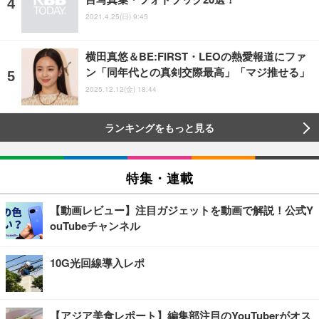
2021.4.25(日) 9:45
横田真悠＆BE:FIRST・LEOの熱愛報道にファ
ン「同年代との真剣交際最高」「マジ推せる」
2025.12.12(金) 18:44
ランキングをもっと見る
特集・連載
【動画レビュー】注目ガジェットを動画で解説！公式Y
ouTubeチャンネル
10G光回線導入レポ
【アジア美食レポート】編集部注目のYouTuberがオス