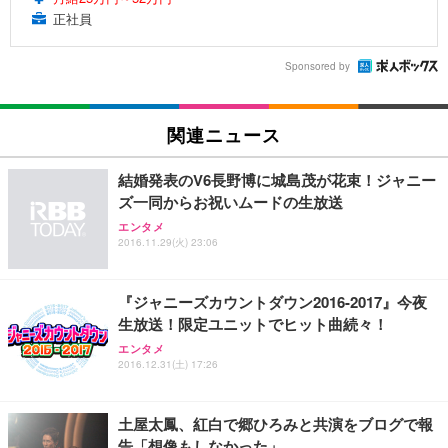
正社員
Sponsored by
関連ニュース
結婚発表のV6長野博に城島茂が花束！ジャニー
ズ一同からお祝いムードの生放送
エンタメ
2016.11.29(火) 23:06
『ジャニーズカウントダウン2016-2017』今夜
生放送！限定ユニットでヒット曲続々！
エンタメ
2016.12.31(土) 17:26
土屋太鳳、紅白で郷ひろみと共演をブログで報
告「想像もしなかった」