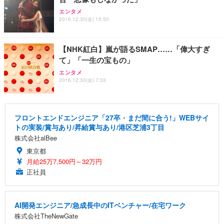
エンタメ
2016.12.30(金) 15:50
【NHK紅白】嵐が語るSMAP……「偉大すぎ
て」「一生の宝もの」
エンタメ
2016.12.30(金) 7:33
フロントエンドエンジニア「27卒・まだ間に合う!」WEBサイ
トの実装/賞与あり/昇給賞与あり/港区芝浦3丁目
株式会社alBee
東京都
月給25万7,500円～32万円
正社員
AI開発エンジニア/急成長中のITベンチャー/在宅ワーク
株式会社TheNewGate