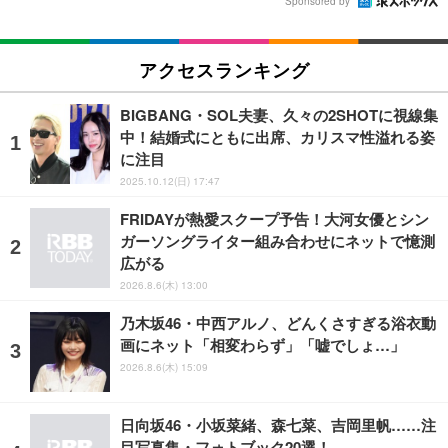
Sponsored by
アクセスランキング
BIGBANG・SOL夫妻、久々の2SHOTに視線集
中！結婚式にともに出席、カリスマ性溢れる姿
に注目
2025.10.12(日) 17:47
FRIDAYが熱愛スクープ予告！大河女優とシン
ガーソングライター組み合わせにネットで憶測
広がる
2026.8.6(木) 13:00
乃木坂46・中西アルノ、どんくさすぎる浴衣動
画にネット「相変わらず」「嘘でしょ…」
2026.8.6(木) 15:09
日向坂46・小坂菜緒、森七菜、吉岡里帆……注
目写真集・フォトブック20選！