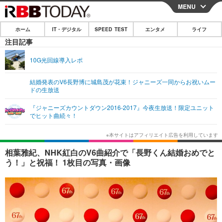
MENU
CLOSE
ホーム
IT・デジタル
SPEED TEST
エンタメ
ライフ
ホーム
注目記事
IT・デジタル
10G光回線導入レポ
IT・デジタルTOP
スマートフォン
SPEED TEST
結婚発表のV6長野博に城島茂が花束！ジャニーズ一同からお祝いムー
ドの生放送
ネタ
ガジェット・ツール
エンタメ
『ジャニーズカウントダウン2016-2017』今夜生放送！限定ユニット
ショッピング
その他
でヒット曲続々！
エンタメTOP
映画・ドラマ
ライフ
韓流・K-POP
韓国・芸能
ライフTOP
グルメ
リリース一覧
相葉雅紀、NHK紅白のV6曲紹介で「長野くん結婚おめでと
音楽
スポーツ
ペット
ショッピング
う！」と祝福！ 1枚目の写真・画像
プッシュ通知の停止方法
グラビア
ブログ
その他
ショッピング
その他