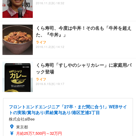
2016.11.2(水) 18:32
くら寿司、今度は牛丼！その名も「牛丼を超え
た、『牛丼』」
ライフ
2016.11.2(水) 14:12
くら寿司「すしやのシャリカレー」に家庭用パ
ック登場
ライフ
2016.6.15(水) 19:17
フロントエンドエンジニア「27卒・まだ間に合う!」WEBサイ
トの実装/賞与あり/昇給賞与あり/港区芝浦3丁目
株式会社alBee
東京都
月給25万7,500円～32万円