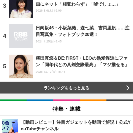
画にネット「相変わらず」「嘘でしょ…」
2026.8.6(木) 15:09
日向坂46・小坂菜緒、森七菜、吉岡里帆……注
目写真集・フォトブック20選！
2021.4.25(日) 9:45
横田真悠＆BE:FIRST・LEOの熱愛報道にファ
ン「同年代との真剣交際最高」「マジ推せる」
2025.12.12(金) 18:44
ランキングをもっと見る
特集・連載
【動画レビュー】注目ガジェットを動画で解説！公式Y
ouTubeチャンネル