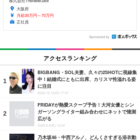
株式会社TheNewGate
大阪府
月給30万円～70万円
正社員
Sponsored by
アクセスランキング
BIGBANG・SOL夫妻、久々の2SHOTに視線集
中！結婚式にともに出席、カリスマ性溢れる姿
に注目
2025.10.12(日) 17:47
FRIDAYが熱愛スクープ予告！大河女優とシン
ガーソングライター組み合わせにネットで憶測
広がる
2026.8.6(木) 13:00
乃木坂46・中西アルノ、どんくさすぎる浴衣動