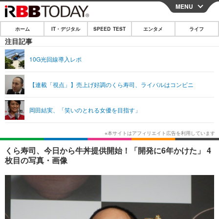
MENU
CLOSE
ホーム
IT・デジタル
SPEED TEST
エンタメ
ライフ
ホーム
注目記事
IT・デジタル
10G光回線導入レポ
IT・デジタルTOP
スマートフォン
SPEED TEST
【連載「視点」】売上げ好調のくら寿司、ライバルはコンビニ
ネタ
ガジェット・ツール
エンタメ
岡田結実、「笑いのとれる女優を目指す」
ショッピング
その他
エンタメTOP
映画・ドラマ
ライフ
韓流・K-POP
韓国・芸能
ライフTOP
グルメ
リリース一覧
くら寿司、今日から牛丼提供開始！「開発に6年かけた」 4
音楽
スポーツ
ペット
ショッピング
枚目の写真・画像
プッシュ通知の停止方法
グラビア
ブログ
その他
ショッピング
その他