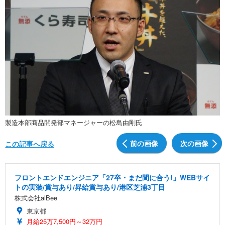
製造本部商品開発部マネージャーの松島由剛氏
前の画像
次の画像
この記事へ戻る
フロントエンドエンジニア「27卒・まだ間に合う!」WEBサイ
トの実装/賞与あり/昇給賞与あり/港区芝浦3丁目
株式会社alBee
東京都
月給25万7,500円～32万円