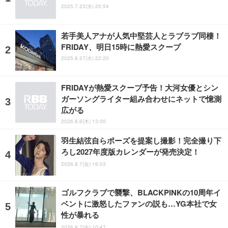
2025.7.23(水) 20:54
若手美人アナが人気中堅芸人とラブラブ同棲！
FRIDAY、明日15時に熱愛スクープ
2025.8.27(水) 22:20
FRIDAYが熱愛スクープ予告！大河女優とシン
ガーソングライター組み合わせにネットで憶測
広がる
2026.8.6(木) 13:00
羽生結弦自らポーズを提案し撮影！完全撮り下
ろし2027年度版カレンダーが発売決定！
2026.8.7(金) 16:03
ゴルフクラブで襲撃、BLACKPINKの10周年イ
ベントに激怒したファンの説も…YG本社で女
性が暴れる
2026.8.7(金) 10:47