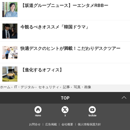
【坂道グループニュース】ーエンタメRBBー
今観るべきオススメ「韓国ドラマ」
快適デスクのヒントが満載！こだわりデスクツアー
【進化するオフィス】
写真・画像
ホーム
›
IT・デジタル
›
セキュリティ
›
記事
›
TOP
Home
X
YouTube
お問合せ
広告掲載
会社概要
個人情報保護方針