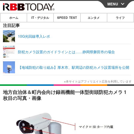
MENU
CLOSE
ホーム
IT・デジタル
SPEED TEST
エンタメ
ライフ
ホーム
注目記事
IT・デジタル
10G光回線導入レポ
IT・デジタルTOP
スマートフォン
SPEED TEST
防犯カメラ設置のガイドラインとは……静岡県磐田市の場合
ネタ
ガジェット・ツール
エンタメ
【地域防犯の取り組み】厚木市、駅周辺の防犯カメラ設置場所を公開
ショッピング
その他
エンタメTOP
映画・ドラマ
ライフ
韓流・K-POP
韓国・芸能
ライフTOP
グルメ
リリース一覧
地方自治体＆町内会向け録画機能一体型街頭防犯カメラ 1
音楽
スポーツ
ペット
ショッピング
枚目の写真・画像
プッシュ通知の停止方法
グラビア
ブログ
その他
ショッピング
その他