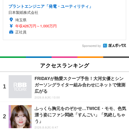
プラントエンジニア「発電・ユーティリティ」
日本製紙株式会社
埼玉県
年収426万円～1,000万円
正社員
Sponsored by
アクセスランキング
FRIDAYが熱愛スクープ予告！大河女優とシン
ガーソングライター組み合わせにネットで憶測
広がる
2026.8.6(木) 13:00
ふっくら胸元をのぞかせ…TWICE・モモ、色気
漂う姿にファン悶絶「すんごい」「気絶しちゃ
う」
2026.8.6(木) 6:47