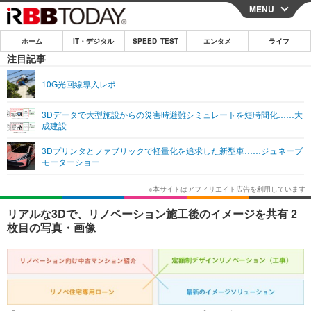
MENU
CLOSE
ホーム
IT・デジタル
SPEED TEST
エンタメ
ライフ
ホーム
注目記事
IT・デジタル
10G光回線導入レポ
IT・デジタルTOP
スマートフォン
SPEED TEST
3Dデータで大型施設からの災害時避難シミュレートを短時間化……大
成建設
ネタ
ガジェット・ツール
エンタメ
3Dプリンタとファブリックで軽量化を追求した新型車……ジュネーブ
ショッピング
その他
モーターショー
エンタメTOP
映画・ドラマ
ライフ
韓流・K-POP
韓国・芸能
ライフTOP
グルメ
リリース一覧
リアルな3Dで、リノベーション施工後のイメージを共有 2
音楽
スポーツ
ペット
ショッピング
枚目の写真・画像
プッシュ通知の停止方法
グラビア
ブログ
その他
ショッピング
その他