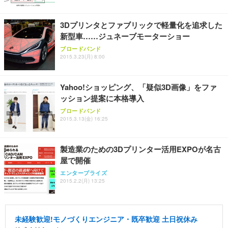
3Dプリンタとファブリックで軽量化を追求した
新型車……ジュネーブモーターショー
ブロードバンド
2015.3.23(月) 8:00
Yahoo!ショッピング、「疑似3D画像」をファ
ッション提案に本格導入
ブロードバンド
2015.3.13(金) 16:25
製造業のための3Dプリンター活用EXPOが名古
屋で開催
エンタープライズ
2015.2.2(月) 13:25
未経験歓迎!モノづくりエンジニア・既卒歓迎 土日祝休み