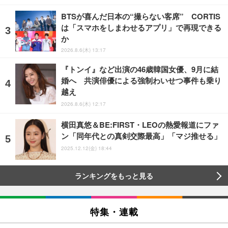
BTSが喜んだ日本の“撮らない客席” CORTIS
は「スマホをしまわせるアプリ」で再現できる
か
2026.8.6(木) 13:17
『トンイ』など出演の46歳韓国女優、9月に結
婚へ 共演俳優による強制わいせつ事件も乗り
越え
2026.8.6(木) 12:17
横田真悠＆BE:FIRST・LEOの熱愛報道にファ
ン「同年代との真剣交際最高」「マジ推せる」
2025.12.12(金) 18:44
ランキングをもっと見る
特集・連載