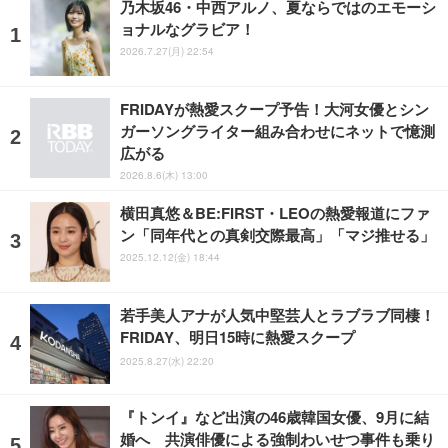
乃木坂46・中西アルノ、夏ならではのエモーシ
ョナルなグラビア！
2026.7.27(月) 22:54
FRIDAYが熱愛スクープ予告！大河女優とシン
ガーソングライター組み合わせにネットで憶測
広がる
2026.8.6(木) 13:00
横田真悠＆BE:FIRST・LEOの熱愛報道にファ
ン「同年代との真剣交際最高」「マジ推せる」
2025.12.12(金) 18:44
若手美人アナが人気中堅芸人とラブラブ同棲！
FRIDAY、明日15時に熱愛スクープ
2025.8.27(水) 22:20
『トンイ』など出演の46歳韓国女優、9月に結
婚へ 共演俳優による強制わいせつ事件も乗り