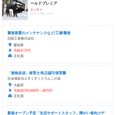
ールドプレミア
エンタメ
2013.5.3(金) 12:15
製造装置のメンテナンスなど/工場/製造
日総工産株式会社
愛知県
月給31万円
正社員
「資格必須」保育士/私立認可保育園
社会福祉法人すくすくどろんこの会
大阪府
月給22万9,000円～28万円
正社員
新規オープン予定「生活サポートスタッフ」障がい者向けデ