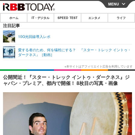
MENU
CLOSE
ホーム
IT・デジタル
SPEED TEST
エンタメ
ライフ
ホーム
注目記事
IT・デジタル
10G光回線導入レポ
IT・デジタルTOP
スマートフォン
SPEED TEST
愛する者のため、何を犠牲にする？ 『スター・トレック イントゥ・
ダークネス』［動画］
ネタ
ガジェット・ツール
エンタメ
ショッピング
その他
エンタメTOP
映画・ドラマ
ライフ
公開間近！『スター・トレック イントゥ・ダークネス』ジ
ャパン・プレミア、都内で開催！ 8枚目の写真・画像
韓流・K-POP
韓国・芸能
ライフTOP
グルメ
リリース一覧
音楽
スポーツ
ペット
ショッピング
プッシュ通知の停止方法
グラビア
ブログ
その他
ショッピング
その他