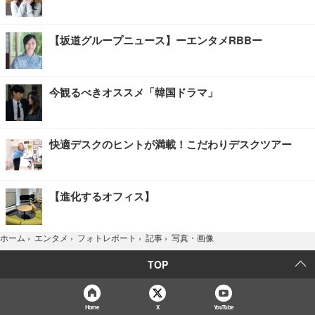
【坂道グループニュース】ーエンタメRBBー
今観るべきオススメ「韓国ドラマ」
快適デスクのヒントが満載！こだわりデスクツアー
【進化するオフィス】
写真・画像
ホーム
›
エンタメ
›
フォトレポート
›
記事
›
TOP
Home
X
YouTube