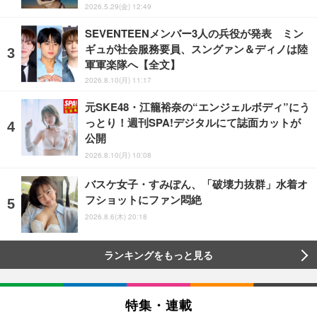
2026.5.29(金) 12:49
SEVENTEENメンバー3人の兵役が発表 ミン
ギュが社会服務要員、スングァン＆ディノは陸
軍軍楽隊へ【全文】
2026.8.10(月) 11:17
元SKE48・江籠裕奈の“エンジェルボディ”にう
っとり！週刊SPA!デジタルにて誌面カットが
公開
2026.8.10(月) 10:08
バスケ女子・すみぽん、「破壊力抜群」水着オ
フショットにファン悶絶
2026.8.6(木) 20:18
ランキングをもっと見る
特集・連載