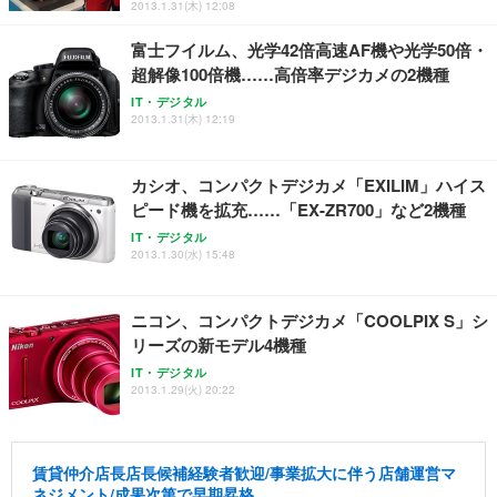
2013.1.31(木) 12:08
富士フイルム、光学42倍高速AF機や光学50倍・
超解像100倍機……高倍率デジカメの2機種
IT・デジタル
2013.1.31(木) 12:19
カシオ、コンパクトデジカメ「EXILIM」ハイス
ピード機を拡充……「EX-ZR700」など2機種
IT・デジタル
2013.1.30(水) 15:48
ニコン、コンパクトデジカメ「COOLPIX S」シ
リーズの新モデル4機種
IT・デジタル
2013.1.29(火) 20:22
賃貸仲介店長店長候補経験者歓迎/事業拡大に伴う店舗運営マ
ネジメント/成果次第で早期昇格