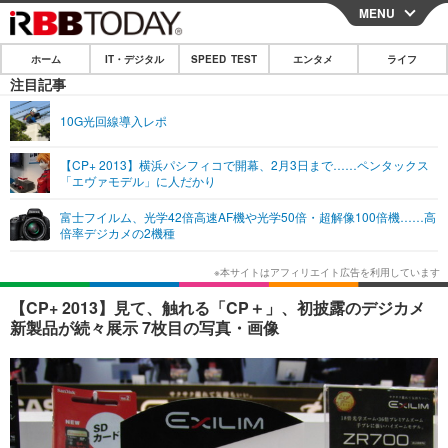
MENU
CLOSE
ホーム
IT・デジタル
SPEED TEST
エンタメ
ライフ
ホーム
注目記事
IT・デジタル
10G光回線導入レポ
IT・デジタルTOP
スマートフォン
SPEED TEST
【CP+ 2013】横浜パシフィコで開幕、2月3日まで……ペンタックス
「エヴァモデル」に人だかり
ネタ
ガジェット・ツール
エンタメ
富士フイルム、光学42倍高速AF機や光学50倍・超解像100倍機……高
ショッピング
その他
倍率デジカメの2機種
エンタメTOP
映画・ドラマ
ライフ
韓流・K-POP
韓国・芸能
ライフTOP
グルメ
リリース一覧
【CP+ 2013】見て、触れる「CP＋」、初披露のデジカメ
音楽
スポーツ
ペット
ショッピング
新製品が続々展示 7枚目の写真・画像
プッシュ通知の停止方法
グラビア
ブログ
その他
ショッピング
その他