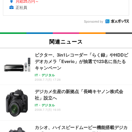
月給25万円～
正社員
Sponsored by
関連ニュース
ビクター、3in1レコーダー「らく録」やHDDビ
デオカメラ「Everio」が抽選で123名に当たる
キャンペーン
IT・デジタル
2008.7.7(月) 17:26
デジカメ生産の新拠点「長崎キヤノン株式会
社」設立へ
IT・デジタル
2008.7.7(月) 16:05
カシオ、ハイスピードムービー機能搭載デジカ