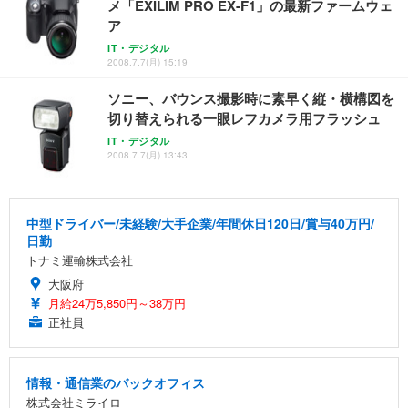
メ「EXILIM PRO EX-F1」の最新ファームウェ
ア
IT・デジタル
2008.7.7(月) 15:19
ソニー、バウンス撮影時に素早く縦・横構図を
切り替えられる一眼レフカメラ用フラッシュ
IT・デジタル
2008.7.7(月) 13:43
中型ドライバー/未経験/大手企業/年間休日120日/賞与40万円/
日勤
トナミ運輸株式会社
大阪府
月給24万5,850円～38万円
正社員
情報・通信業のバックオフィス
株式会社ミライロ