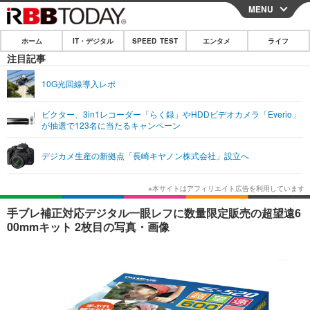
MENU
CLOSE
ホーム
IT・デジタル
SPEED TEST
エンタメ
ライフ
ホーム
注目記事
IT・デジタル
10G光回線導入レポ
IT・デジタルTOP
スマートフォン
SPEED TEST
ビクター、3in1レコーダー「らく録」やHDDビデオカメラ「Everio」
が抽選で123名に当たるキャンペーン
ネタ
ガジェット・ツール
エンタメ
デジカメ生産の新拠点「長崎キヤノン株式会社」設立へ
ショッピング
その他
エンタメTOP
映画・ドラマ
ライフ
韓流・K-POP
韓国・芸能
ライフTOP
グルメ
リリース一覧
手ブレ補正対応デジタル一眼レフに数量限定販売の超望遠6
音楽
スポーツ
ペット
ショッピング
00mmキット 2枚目の写真・画像
プッシュ通知の停止方法
グラビア
ブログ
その他
ショッピング
その他