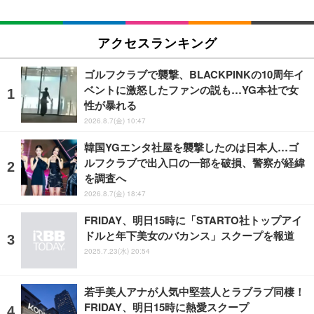
アクセスランキング
ゴルフクラブで襲撃、BLACKPINKの10周年イ
ベントに激怒したファンの説も…YG本社で女
性が暴れる
2026.8.7(金) 10:47
韓国YGエンタ社屋を襲撃したのは日本人…ゴ
ルフクラブで出入口の一部を破損、警察が経緯
を調査へ
2026.8.7(金) 18:47
FRIDAY、明日15時に「STARTO社トップアイ
ドルと年下美女のバカンス」スクープを報道
2025.7.23(水) 20:54
若手美人アナが人気中堅芸人とラブラブ同棲！
FRIDAY、明日15時に熱愛スクープ