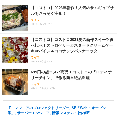
【コストコ】2023年新作！人気のサムギョプサ
ルをさっそく実食！
ライフ
2023.9.5(火) 9:17
【コストコ】コストコ2023夏の新作スイーツ食
べ比べ！ストロベリーカスタードクリームケー
キorパイン＆ココナッツパンナコッタ
ライフ
2023.8.8(火) 12:37
699円の超コスパ商品！コストコの「ロティサ
リーチキン」で作る簡単絶品料理
ライフ
2022.6.14(火) 17:37
ITエンジニアのプロジェクトリーダー, SE「Web・オープン
系」, サーバーエンジニア, 情報システム・社内SE