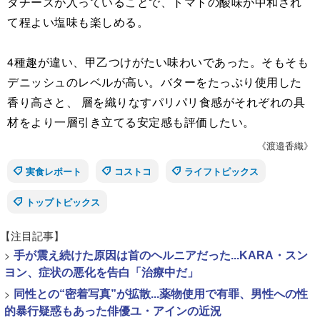
タチーズが入っていることで、トマトの酸味が中和され
て程よい塩味も楽しめる。
4種趣が違い、甲乙つけがたい味わいであった。そもそも
デニッシュのレベルが高い。バターをたっぷり使用した
香り高さと、 層を織りなすパリパリ食感がそれぞれの具
材をより一層引き立てる安定感も評価したい。
《渡邉香織》
実食レポート
コストコ
ライフトピックス
トップトピックス
【注目記事】
>
手が震え続けた原因は首のヘルニアだった...KARA・スン
ヨン、症状の悪化を告白「治療中だ」
>
同性との“密着写真”が拡散...薬物使用で有罪、男性への性
的暴行疑惑もあった俳優ユ・アインの近況