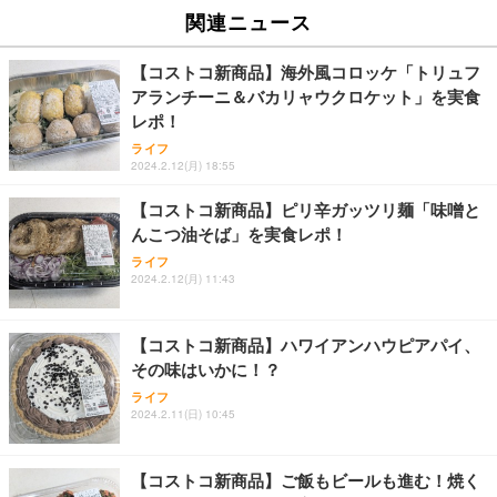
EV2740X-WT | 27.0型4K UHD・USB Type-C・ホワ
ュチェア 人間工学 疲れない ブラック
x2袋(84枚) ホワイト(吸収面:ライトブルー)
関連ニュース
イト
￥27,999
￥3,234
￥109,572
【コストコ新商品】海外風コロッケ「トリュフ
アランチーニ＆バカリャウクロケット」を実食
Sezlife オフィスチェア デスクチェア 疲れない テレ
レポ！
【純正品】27"ゲーミングモニター DualSense 充電
ネオ・ルーライフ ネオ・オムツ L 中型犬用 26枚入
ワーク チェア 強化バックレスト 30度ロッキング機
フック付き（CFI-ZDM1J）
り 単品
ライフ
能 人間工学 椅子 腰サポート 90度跳ね上げ式アーム
2024.2.12(月) 18:55
レスト 3Dヘッドレスト ハンガー付き 高反発クッシ
￥49,979
￥1,800
￥7,680
ョン PCチェア 通気性メッシュ ゲーミング/勉強/事
【コストコ新商品】ピリ辛ガッツリ麺「味噌と
務用 おしゃれ パソコンチェア (ブラック)
んこつ油そば」を実食レポ！
Sezlife オフィスチェア デスクチェア 疲れない テレ
【整備済み品】Dell E2724HS 27インチ 液晶モニタ
Smart Basic(スマートベーシック) 【Amazon.co.jp
ライフ
ワーク チェア 強化バックレスト 30度ロッキング機
ー フルHD（1920×1080）VA 非光沢 HDMI/DisplayP
限定】 Smart Basic アイリスオーヤマ ペットシーツ
2024.2.12(月) 11:43
能 人間工学 椅子 腰サポート 90度跳ね上げ式アーム
ort/VGA スピーカー内蔵 高さ調整 スイベル VESA対
超厚型 お徳用 ワイド 100枚入 (x 1) (ケース販売)
レスト 3Dヘッドレスト ハンガー付き 高反発クッシ
応 ComfortView ビジネス向け
￥7,680
￥15,800
￥3,670
ョン PCチェア 通気性メッシュ ゲーミング/勉強/事
【コストコ新商品】ハワイアンハウピアパイ、
務用 おしゃれ パソコンチェア (ホワイト)
その味はいかに！？
ANDWINT オフィスチェア デスクチェア 肘なし メ
【MiniLED/24.5inch/280Hz/FHD】GRAPHT THE S
アイリスオーヤマ ペットシーツ 超厚型 お徳用 レギ
ッシュ 通気性 ランバーサポート付き 腰サポート ガ
HOOTER Gaming Monitor 24” Essential ゲーミン
ライフ
ュラー 200枚入【Amazon.co.jp限定】
ス圧無段階昇降 360度回転 キャスター付き コンパク
グモニター QD 24.5インチ 1ms FHD 量子ドット 残
2024.2.11(日) 10:45
ト 幅52×奥行58.5×高さ84～96cm テレワーク 在宅
像低減 (3年保証 | 輝点保証 | 日本メーカー)
￥3,731
￥4,139
￥34,980
勤務 ブラック
【コストコ新商品】ご飯もビールも進む！焼く