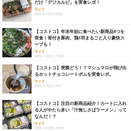
だけ「デジカルビ」を実食レポ！
ライフ
2024.2.11(日) 10:38
【コストコ】年末年始に食べたい新商品4つを
実食！骨付き豚肉、鶏1羽まるごと入り豪快ス
ープも！
ライフ
2023.12.23(土) 15:28
【コストコ】実際どう！？マシュマロが飛び出
るホットチョコレートボムを実食レポ。
ライフ
2023.11.4(土) 15:31
【コストコ】注目の新商品紹介！カートに入れ
る人がやたら多い「汁無しさばラーメン」って
なんだ！？
ライフ
2023.10.18(水) 18:39