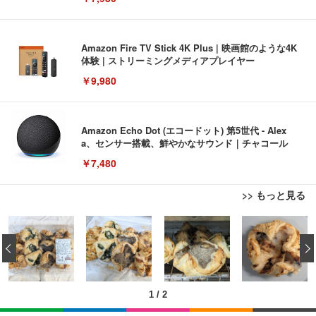
Amazon Fire TV Stick 4K Plus | 映画館のような4K
体験 | ストリーミングメディアプレイヤー
￥9,980
Amazon Echo Dot (エコードット) 第5世代 - Alex
a、センサー搭載、鮮やかなサウンド｜チャコール
￥7,480
>> もっと見る
[EdoErgo] オフィスチェア 椅子 テレワーク 疲れな
EIZO ビジネス向けプレミアムモニター | FlexScan
Amazonベーシック ペットシーツ 薄型 レギュラー 1
い 跳ね上げ式アームレスト コンパクト 約105度ロッ
EV3240X-WT | 31.5型4K UHD・USB Type-C・ホワ
‹
回使い捨て 無香料 ホワイト 300枚
キング pc 事務椅子 360度回転 座面昇降 強化ナイロ
イト
ン樹脂ベース 通気性メッシュ 在宅ワーク H-WY01
￥3,373
￥5,699
￥105,595
(黒網+黒枠+黒足)
1
/
2
EIZO ビジネス向けプレミアムモニター | FlexScan
SIHOO B100 オフィスチェア／デスクチェア メッシ
Amazonベーシック ペットシーツ 厚型 ワイド 42枚