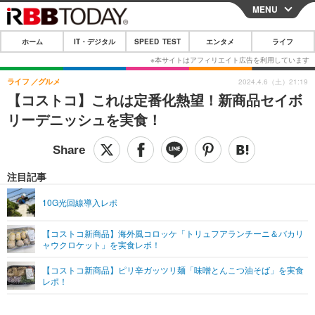
MENU
CLOSE
ホーム
IT・デジタル
SPEED TEST
エンタメ
ライフ
ホーム
IT・デジタル
ライフ
グルメ
2024.4.6（土）21:19
【コストコ】これは定番化熱望！新商品セイボ
IT・デジタルTOP
スマートフォン
SPEED TEST
リーデニッシュを実食！
ネタ
ガジェット・ツール
エンタメ
ショッピング
その他
エンタメTOP
映画・ドラマ
ライフ
注目記事
韓流・K-POP
韓国・芸能
ライフTOP
グルメ
リリース一覧
10G光回線導入レポ
音楽
スポーツ
ペット
ショッピング
プッシュ通知の停止方法
【コストコ新商品】海外風コロッケ「トリュフアランチーニ＆バカリ
ャウクロケット」を実食レポ！
グラビア
ブログ
その他
【コストコ新商品】ピリ辛ガッツリ麺「味噌とんこつ油そば」を実食
ショッピング
その他
レポ！