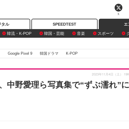
X
ジタル
SPEEDTEST
エ
韓流・K-POP
韓国・芸能
音楽
スポーツ
I
Google Pixel 9
韓国ドラマ
K-POP
2023年11月4日（土） 19
奈、中野愛理ら写真集で“ずぶ濡れ”