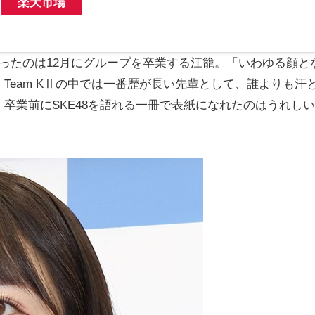
楽天市場
ったのは12月にグループを卒業する江籠。「いわゆる顔と
Team KⅡの中では一番歴が長い先輩として、誰よりも汗
卒業前にSKE48を語れる一冊で表紙になれたのはうれし