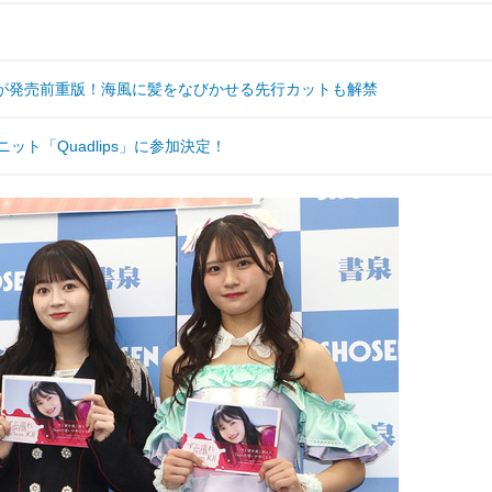
イが発売前重版！海風に髪をなびかせる先行カットも解禁
ット「Quadlips」に参加決定！