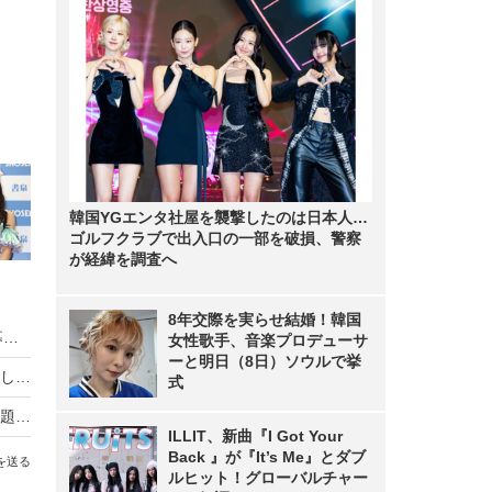
韓国YGエンタ社屋を襲撃したのは日本人…
ゴルフクラブで出入口の一部を破損、警察
が経緯を調査へ
8年交際を実らせ結婚！韓国
HIKAKIN、熊本地震に2000万円を寄付 動画で募金方法を解説し支援を呼びかけ
女性歌手、音楽プロデューサ
ーと明日（8日）ソウルで挙
羽生結弦自らポーズを提案し撮影！完全撮り下ろし2027年度版カレンダーが発売決定！
式
熊本地震の瞬間、手術室の緊迫ニュース映像が話題！「本当にすごい」「尊敬の念しかない」
ILLIT、新曲『I Got Your
Back 』が『It’s Me』とダブ
を送る
ルヒット！グローバルチャー