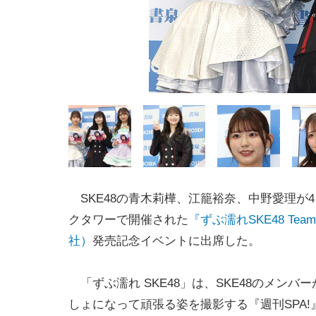
SKE48の青木莉樺、江籠裕奈、中野愛理が
クタワーで開催された
『ずぶ濡れSKE48 Tea
社）
発売記念イベントに出席した。
「ずぶ濡れ SKE48」は、SKE48のメンバ
しょになって頑張る姿を撮影する『週刊SPA!』