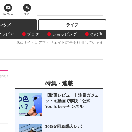
YouTube
RSS
ンタメ
ライフ
グラビア
ブログ
ショッピング
その他
※本サイトはアフィリエイト広告を利用しています
時58分
特集・連載
に
【動画レビュー】注目ガジェ
ットを動画で解説！公式
YouTubeチャンネル
10G光回線導入レポ