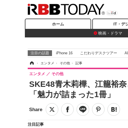
ホーム
IT・デ
映画・ドラマ
注目の話題
iPhone 16
こだわりデスクツアー
A
ホーム
›
エンタメ
›
その他
›
記事
エンタメ
その他
SKE48青木莉樺、江籠裕
「魅力が詰まった1冊」
注目記事