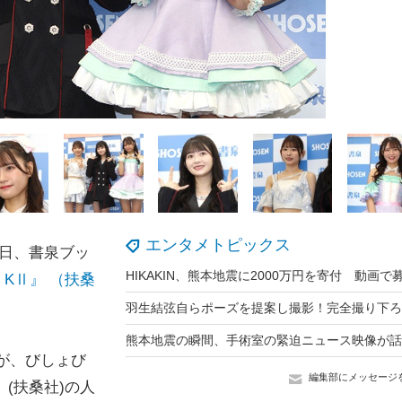
エンタメトピックス
4日、書泉ブッ
m KⅡ』 （扶桑
ーが、びしょび
編集部にメッセージ
(扶桑社)の人