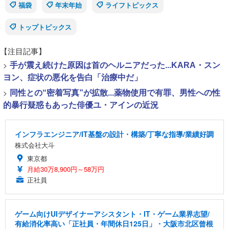
福袋
年末年始
ライフトピックス
トップトピックス
【注目記事】
>
手が震え続けた原因は首のヘルニアだった...KARA・スン
ヨン、症状の悪化を告白「治療中だ」
>
同性との“密着写真”が拡散...薬物使用で有罪、男性への性
的暴行疑惑もあった俳優ユ・アインの近況
インフラエンジニア/IT基盤の設計・構築/丁寧な指導/業績好調
株式会社大斗
東京都
月給30万8,900円～58万円
正社員
ゲーム向けUIデザイナーアシスタント・IT・ゲーム業界志望/
有給消化率高い「正社員・年間休日125日」・大阪市北区曾根