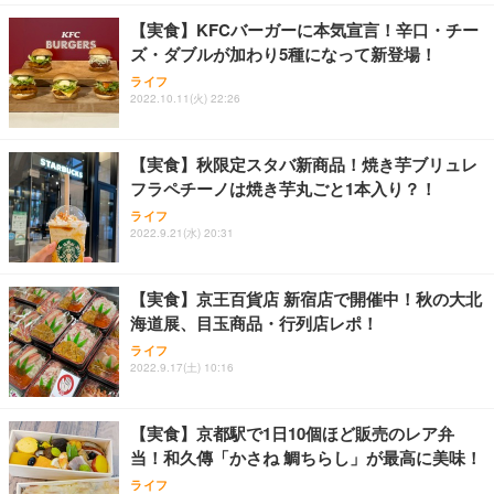
【実食】KFCバーガーに本気宣言！辛口・チー
ズ・ダブルが加わり5種になって新登場！
ライフ
2022.10.11(火) 22:26
【実食】秋限定スタバ新商品！焼き芋ブリュレ
フラペチーノは焼き芋丸ごと1本入り？！
ライフ
2022.9.21(水) 20:31
【実食】京王百貨店 新宿店で開催中！秋の大北
海道展、目玉商品・行列店レポ！
ライフ
2022.9.17(土) 10:16
【実食】京都駅で1日10個ほど販売のレア弁
当！和久傳「かさね 鯛ちらし」が最高に美味！
ライフ