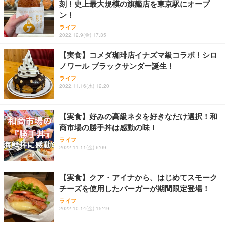
刻！史上最大規模の旗艦店を東京駅にオープ
Sezlife オフィスチェア デスクチェア 疲れない テレ
ン！
【純正品】27"ゲーミングモニター DualSense 充電
ネオ・ルーライフ ネオ・オムツ L 中型犬用 26枚入
ワーク チェア 強化バックレスト 30度ロッキング機
フック付き（CFI-ZDM1J）
り 単品
ライフ
能 人間工学 椅子 腰サポート 90度跳ね上げ式アーム
2022.12.9(金) 17:35
レスト 3Dヘッドレスト ハンガー付き 高反発クッシ
￥49,979
￥1,800
￥7,680
ョン PCチェア 通気性メッシュ ゲーミング/勉強/事
【実食】コメダ珈琲店イナズマ級コラボ！シロ
務用 おしゃれ パソコンチェア (ブラック)
ノワール ブラックサンダー誕生！
Sezlife オフィスチェア デスクチェア 疲れない テレ
【整備済み品】Dell E2724HS 27インチ 液晶モニタ
Smart Basic(スマートベーシック) 【Amazon.co.jp
ライフ
ワーク チェア 強化バックレスト 30度ロッキング機
ー フルHD（1920×1080）VA 非光沢 HDMI/DisplayP
限定】 Smart Basic アイリスオーヤマ ペットシーツ
2022.11.16(水) 12:20
能 人間工学 椅子 腰サポート 90度跳ね上げ式アーム
ort/VGA スピーカー内蔵 高さ調整 スイベル VESA対
超厚型 お徳用 ワイド 100枚入 (x 1) (ケース販売)
レスト 3Dヘッドレスト ハンガー付き 高反発クッシ
応 ComfortView ビジネス向け
￥7,680
￥15,800
￥3,670
ョン PCチェア 通気性メッシュ ゲーミング/勉強/事
【実食】好みの高級ネタを好きなだけ選択！和
務用 おしゃれ パソコンチェア (ホワイト)
商市場の勝手丼は感動の味！
ANDWINT オフィスチェア デスクチェア 肘なし メ
【MiniLED/24.5inch/280Hz/FHD】GRAPHT THE S
アイリスオーヤマ ペットシーツ 超厚型 お徳用 レギ
ッシュ 通気性 ランバーサポート付き 腰サポート ガ
HOOTER Gaming Monitor 24” Essential ゲーミン
ライフ
ュラー 200枚入【Amazon.co.jp限定】
ス圧無段階昇降 360度回転 キャスター付き コンパク
グモニター QD 24.5インチ 1ms FHD 量子ドット 残
2022.11.11(金) 6:09
ト 幅52×奥行58.5×高さ84～96cm テレワーク 在宅
像低減 (3年保証 | 輝点保証 | 日本メーカー)
￥3,731
￥4,139
￥34,980
勤務 ブラック
【実食】クア・アイナから、はじめてスモーク
チーズを使用したバーガーが期間限定登場！
ライフ
2022.10.14(金) 15:49