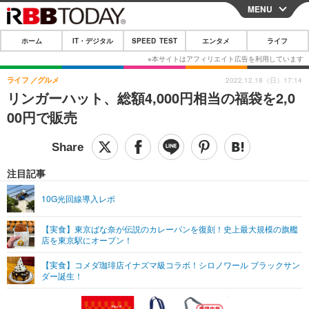
MENU
CLOSE
ホーム
IT・デジタル
SPEED TEST
エンタメ
ライフ
ホーム
IT・デジタル
ライフ
グルメ
2022.12.18（日）17:14
リンガーハット、総額4,000円相当の福袋を2,0
IT・デジタルTOP
スマートフォン
SPEED TEST
00円で販売
ネタ
ガジェット・ツール
エンタメ
ショッピング
その他
エンタメTOP
映画・ドラマ
ライフ
注目記事
韓流・K-POP
韓国・芸能
ライフTOP
グルメ
リリース一覧
10G光回線導入レポ
音楽
スポーツ
ペット
ショッピング
プッシュ通知の停止方法
【実食】東京ばな奈が伝説のカレーパンを復刻！史上最大規模の旗艦
店を東京駅にオープン！
グラビア
ブログ
その他
【実食】コメダ珈琲店イナズマ級コラボ！シロノワール ブラックサン
ショッピング
その他
ダー誕生！