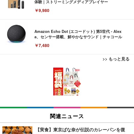
体験 | ストリーミングメディアプレイヤー
￥9,980
Amazon Echo Dot (エコードット) 第5世代 - Alex
a、センサー搭載、鮮やかなサウンド｜チャコール
￥7,480
>> もっと見る
[EdoErgo] オフィスチェア 椅子 テレワーク 疲れな
EIZO ビジネス向けプレミアムモニター | FlexScan
Amazonベーシック ペットシーツ 薄型 レギュラー 1
い 跳ね上げ式アームレスト コンパクト 約105度ロッ
EV3240X-WT | 31.5型4K UHD・USB Type-C・ホワ
回使い捨て 無香料 ホワイト 300枚
キング pc 事務椅子 360度回転 座面昇降 強化ナイロ
イト
ン樹脂ベース 通気性メッシュ 在宅ワーク H-WY01
￥3,373
￥5,699
￥105,595
(黒網+黒枠+黒足)
EIZO ビジネス向けプレミアムモニター | FlexScan
SIHOO B100 オフィスチェア／デスクチェア メッシ
Amazonベーシック ペットシーツ 厚型 ワイド 42枚
EV2740X-WT | 27.0型4K UHD・USB Type-C・ホワ
ュチェア 人間工学 疲れない ブラック
x2袋(84枚) ホワイト(吸収面:ライトブルー)
関連ニュース
イト
￥27,999
￥3,234
￥109,572
【実食】東京ばな奈が伝説のカレーパンを復