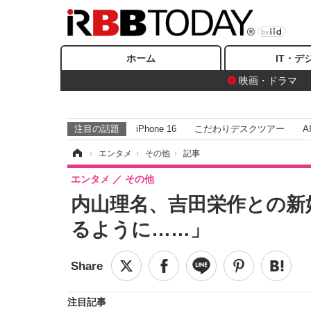
ホーム
IT・デ
映画・ドラマ
注目の話題
iPhone 16
こだわりデスクツアー
A
ホーム
›
エンタメ
›
その他
›
記事
エンタメ
その他
内山理名、吉田栄作との新
るように……」
注目記事