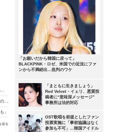
「お願いだから韓国に戻って」
BLACKPINK・ロゼ、米国での近況にファ
ンから不満続出…批判のワケ
「まともに生きましょう」
「皆さんに元気な朝を」乃木坂46・井上和、『めざましテレビ』3月のエンタメプレゼンターに
Red Velvet・イェリ、悪質投
稿者に“意味深メッセージ”
海上保安庁ロケ中にリアル通報も！櫻井翔、現場の緊張感に驚き「いつ事件事故が起きてもおかしくない」
事務所は法的対応
も」
OST歌唱を前提としたファン
投票実施に「事前協議はなく
を送る
参加も不可」…韓国アイドル