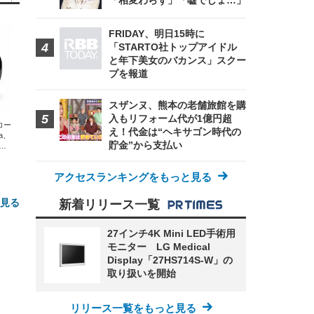
「相変わらず」「嘘でしょ…」
FRIDAY、明日15時に
「STARTO社トップアイドル
と年下美女のバカンス」スクー
プを報道
スザンヌ、熊本の老舗旅館を購
入もリフォーム代が1億円超
エコー
え！代金は“ヘキサゴン時代の
xa、
貯金”から支払い
な
アクセスランキングをもっと見る
と見る
新着リリース一覧
27インチ4K Mini LED手術用
モニター LG Medical
Display「27HS714S-W」の
取り扱いを開始
リリース一覧をもっと見る