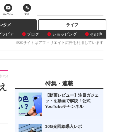
YouTube
RSS
ンタメ
ライフ
グラビア
ブログ
ショッピング
その他
※本サイトはアフィリエイト広告を利用しています
時02分
特集・連載
え
【動画レビュー】注目ガジェ
ットを動画で解説！公式
YouTubeチャンネル
10G光回線導入レポ