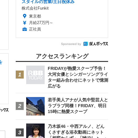
スタイルの営業/土日祝休み
株式会社Funkit
東京都
月給27万円～
正社員
Sponsored by
アクセスランキング
を
FRIDAYが熱愛スクープ予告！
大河女優とシンガーソングライ
ター組み合わせにネットで憶測
広がる
若手美人アナが人気中堅芸人と
ラブラブ同棲！FRIDAY、明日
15時に熱愛スクープ
乃木坂46・中西アルノ、どん
くさすぎる浴衣動画にネット