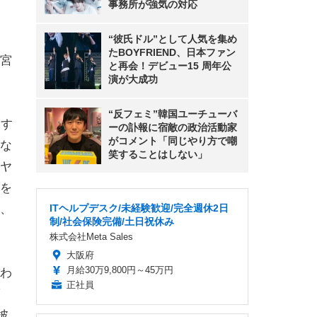
事務所が強気の対応
“彼氏ドル”として人気を集め
たBOYFRIEND、日本ファン
宮
と再会！デビュー15 周年公
演が大成功
“反フェミ”韓国ユーチューバ
ます
ーの訃報に宿敵の政治活動家
がコメント「同じやり方で嘲
な
笑することはしない」
ヤ
を
、
ITヘルプデスク/未経験歓迎/完全週休2日
制/社会保険完備/土日祝休み
株式会社Meta Sales
大阪府
月給30万9,800円～45万円
わ
正社員
披