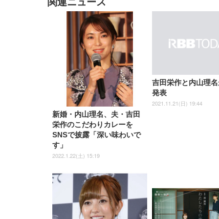
関連ニュース
EIZO ビジネス向けプレミア
EIZO ビジネス向けプレミア
【純
[EdoErgo] オフィスチェア 椅
Amazonベーシック ペットシ
SIHOO B100 オフィスチェア
Amazonベーシック ペットシ
ムモニター | FlexScan
ムモニター | FlexScan
ニタ
子 テレワーク 疲れない 跳ね
ーツ 薄型 レギュラー 1回使い
／デスクチェア メッシュチェ
ーツ 厚型 ワイド 42枚x2袋(84
EV3240X-WT | 31.5型4K
EV2740X-WT | 27.0型4K
ク付
上げ式アームレスト コンパク
捨て 無香料 ホワイト 300枚
ア 人間工学 疲れない ブラッ
枚) ホワイト(吸収面:ライトブ
UHD・USB Type-C・ホワイ
UHD・USB Type-C・ホワイ
ト 約105度ロッキング pc 事務
￥105,595
￥109,572
ク
ルー)
￥4
ト
ト
￥5,699
￥3,373
￥27,999
￥3,234
椅子 360度回転 座面昇降 強化
ナイロン樹脂ベース 通気性メ
ッシュ 在宅ワーク H-
WY01(黒網+黒枠+黒足)
吉田栄作と内山理名
発表
2021.11.21(日) 19:44
新婚・内山理名、夫・吉田
栄作のこだわりカレーを
SNSで披露「深い味わいで
す」
2022.1.22(土) 15:19