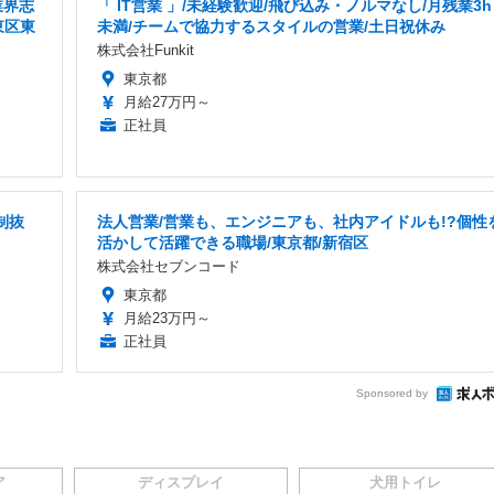
業界志
「 IT営業 」/未経験歓迎/飛び込み・ノルマなし/月残業3h
東区東
未満/チームで協力するスタイルの営業/土日祝休み
株式会社Funkit
東京都
月給27万円～
正社員
制抜
法人営業/営業も、エンジニアも、社内アイドルも!?個性
活かして活躍できる職場/東京都/新宿区
株式会社セブンコード
東京都
月給23万円～
正社員
Sponsored by
ア
ディスプレイ
犬用トイレ