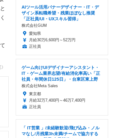
AIツール活用バナーデザイナー・IT・デ
と
ザイン系転職希望・残業ほぼなし推奨
く
「正社員/UI・UXスキル習得」
株式会社GUM
愛知県
月給30万6,600円～52万円
て
正社員
尾》
ゲーム向けUIデザイナーアシスタント・
IT・ゲーム業界志望/有給消化率高い「正
社員・年間休日125日」・台東区東上野
株式会社Meta Sales
東京都
月給32万7,400円～46万7,400円
正社員
「 IT営業 」/未経験歓迎/飛び込み・ノル
マなし/月残業3h未満/チームで協力する