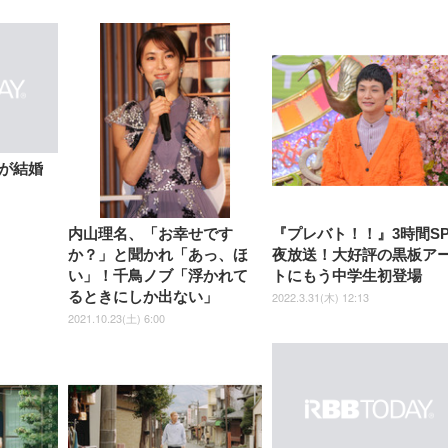
【整備済み品】Dell
【MiniLED/24.5inch/280Hz/
正品】27"ゲーミングモ
ANDWINT オフィスチ
アイリスオーヤマ ペ
Sezlife オフィスチェア デスク
ネオ・ルーライフ ネオ・オム
E2724HS 27インチ 液晶モ
Sezlife オフィスチェア デスク
Smart Basic(スマートベーシ
GRAPHT THE SHOOTER
ー DualSense 充電フッ
ア デスクチェア 肘なし
シーツ 超厚型 お徳用 
チェア 疲れない テレワーク
ツ L 中型犬用 26枚入り 単品
ニター フル
チェア 疲れない テレワーク
ック) 【Amazon.co.jp限定】
Gaming Monitor 24” Essential
き（CFI-ZDM1J）
ッシュ 通気性 ランバ
ュラー 200枚入
チェア 強化バックレスト 30
HD（1920×1080）VA 非光
チェア 強化バックレスト 30度
Smart Basic アイリスオーヤマ
ーミングモニター QD 24.5イ
ポート付き 腰サポート
【Amazon.co.jp限定】
￥1,800
￥15,800
￥34,980
9,979
度ロッキング機能 人間工学 椅
沢 HDMI/DisplayPort/VGA
ロッキング機能 人間工学 椅子
ペットシーツ 超厚型 お徳用
￥4,139
￥3,731
1ms FHD 量子ドット 残像低減
ス圧無段階昇降 360度
￥7,680
￥7,680
￥3,670
子 腰サポート 90度跳ね上げ
スピーカー内蔵 高さ調整 ス
腰サポート 90度跳ね上げ式ア
ワイド 100枚入 (x 1) (ケース
年保証 | 輝点保証 | 日本メーカ
転 キャスター付き コ
式アームレスト 3Dヘッドレス
イベル VESA対応
ームレスト 3Dヘッドレスト
販売)
クト 幅52×奥行58.5×
ト ハンガー付き 高反発クッシ
ComfortView ビジネス向け
ハンガー付き 高反発クッショ
84～96cm テレワーク
ョン PCチェア 通気性メッシ
ン PCチェア 通気性メッシュ
宅勤務 ブラック
ュ ゲーミング/勉強/事務用 お
ゲーミング/勉強/事務用 おし
が結婚
しゃれ パソコンチェア (ブラ
ゃれ パソコンチェア (ホワイ
ック)
ト)
内山理名、「お幸せです
『プレバト！！』3時間S
か？」と聞かれ「あっ、ほ
夜放送！大好評の黒板ア
い」！千鳥ノブ「浮かれて
トにもう中学生初登場
るときにしか出ない」
2022.3.31(木) 12:13
2021.10.23(土) 6:00