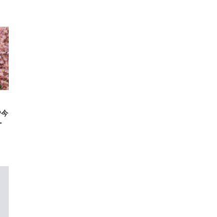
FHD】
ェ
ット
 メ
レギ
 ゲ
ーサ
ンチ
 ガ
 (3
回
ー)
ンパ
高さ
 在
P今
ー