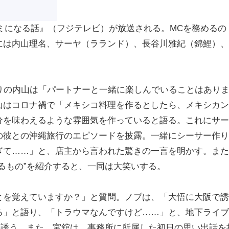
マミになる話』（フジテレビ）が放送される。MCを務めるの
には内山理名、サーヤ（ラランド）、長谷川雅紀（錦鯉）、
りの内山は「パートナーと一緒に楽しんでいることはあり
山はコロナ禍で「メキシコ料理を作るとしたら、メキシカン
分を味わえるような雰囲気を作っていると語る。これにサー
の彼との沖縄旅行のエピソードを披露。一緒にシーサー作り
ぎて……」と、店主から言われた驚きの一言を明かす。また
るもの”を紹介すると、一同は大笑いする。
を覚えていますか？」と質問。ノブは、「大悟に大阪で誘
る」と語り、「トラウマなんですけど……」と、地下ライブ
を誘う。また、宮舘は、事務所に所属した初日の思い出話を