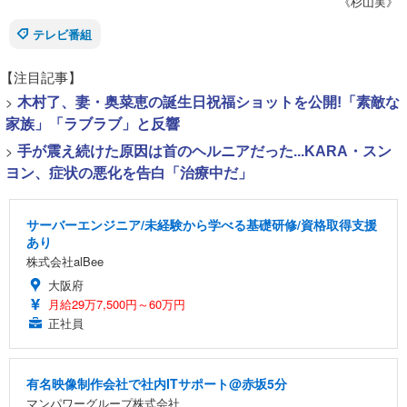
《杉山実》
テレビ番組
【注目記事】
>
木村了、妻・奥菜恵の誕生日祝福ショットを公開!「素敵な
家族」「ラブラブ」と反響
>
手が震え続けた原因は首のヘルニアだった...KARA・スン
ヨン、症状の悪化を告白「治療中だ」
サーバーエンジニア/未経験から学べる基礎研修/資格取得支援
あり
株式会社alBee
大阪府
月給29万7,500円～60万円
正社員
有名映像制作会社で社内ITサポート@赤坂5分
マンパワーグループ株式会社