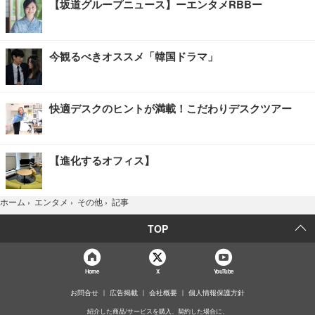
【坂道グループニュース】ーエンタメRBBー
今観るべきオススメ「韓国ドラマ」
快適デスクのヒントが満載！こだわりデスクツアー
【進化するオフィス】
記事
ホーム
›
エンタメ
›
その他
›
TOP
Home
X
YouTube
お問合せ
広告掲載
会社概要
個人情報保護方針
紹介した商品/サービスを購入、契約した場合に、