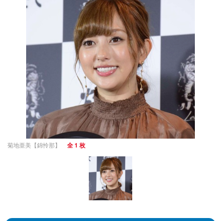
菊地亜美【錦怜那】
全 1 枚