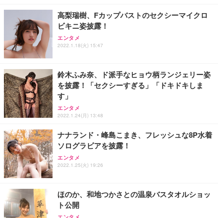
高梨瑞樹、Fカップバストのセクシーマイクロ
ビキニ姿披露！
エンタメ
2022.1.18(火) 15:47
鈴木ふみ奈、ド派手なヒョウ柄ランジェリー姿
を披露！「セクシーすぎる」「ドキドキしま
す」
エンタメ
2022.1.24(月) 13:48
ナナランド・峰島こまき、フレッシュな8P水着
ソログラビアを披露！
エンタメ
2022.1.25(火) 19:26
ほのか、和地つかさとの温泉バスタオルショッ
ト公開
エンタメ