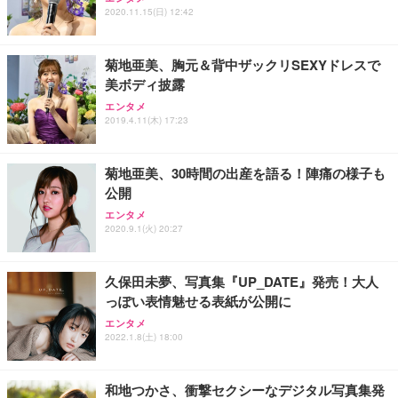
ワーク チェア 強化バックレスト 30度ロッキング機
2020.11.15(日) 12:42
フック付き（CFI-ZDM1J）
り 単品
能 人間工学 椅子 腰サポート 90度跳ね上げ式アーム
レスト 3Dヘッドレスト ハンガー付き 高反発クッシ
￥49,979
￥1,800
￥7,680
ョン PCチェア 通気性メッシュ ゲーミング/勉強/事
菊地亜美、胸元＆背中ザックリSEXYドレスで
務用 おしゃれ パソコンチェア (ブラック)
美ボディ披露
Sezlife オフィスチェア デスクチェア 疲れない テレ
【整備済み品】Dell E2724HS 27インチ 液晶モニタ
Smart Basic(スマートベーシック) 【Amazon.co.jp
エンタメ
ワーク チェア 強化バックレスト 30度ロッキング機
ー フルHD（1920×1080）VA 非光沢 HDMI/DisplayP
限定】 Smart Basic アイリスオーヤマ ペットシーツ
2019.4.11(木) 17:23
能 人間工学 椅子 腰サポート 90度跳ね上げ式アーム
ort/VGA スピーカー内蔵 高さ調整 スイベル VESA対
超厚型 お徳用 ワイド 100枚入 (x 1) (ケース販売)
レスト 3Dヘッドレスト ハンガー付き 高反発クッシ
応 ComfortView ビジネス向け
￥7,680
￥15,800
￥3,670
ョン PCチェア 通気性メッシュ ゲーミング/勉強/事
菊地亜美、30時間の出産を語る！陣痛の様子も
務用 おしゃれ パソコンチェア (ホワイト)
公開
ANDWINT オフィスチェア デスクチェア 肘なし メ
【MiniLED/24.5inch/280Hz/FHD】GRAPHT THE S
アイリスオーヤマ ペットシーツ 超厚型 お徳用 レギ
ッシュ 通気性 ランバーサポート付き 腰サポート ガ
HOOTER Gaming Monitor 24” Essential ゲーミン
エンタメ
ュラー 200枚入【Amazon.co.jp限定】
ス圧無段階昇降 360度回転 キャスター付き コンパク
グモニター QD 24.5インチ 1ms FHD 量子ドット 残
2020.9.1(火) 20:27
ト 幅52×奥行58.5×高さ84～96cm テレワーク 在宅
像低減 (3年保証 | 輝点保証 | 日本メーカー)
￥3,731
￥4,139
￥34,980
勤務 ブラック
久保田未夢、写真集『UP_DATE』発売！大人
っぽい表情魅せる表紙が公開に
エンタメ
2022.1.8(土) 18:00
和地つかさ、衝撃セクシーなデジタル写真集発