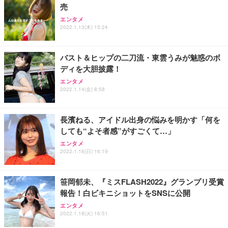
売
エンタメ
2022.1.13(木) 15:24
バスト＆ヒップの二刀流・東雲うみが魅惑のボ
ディを大胆披露！
エンタメ
2022.1.14(金) 8:58
長濱ねる、アイドル出身の悩みを明かす「何を
しても“よそ者感”がすごくて…」
エンタメ
2022.1.16(日) 16:19
笹岡郁未、『ミスFLASH2022』グランプリ受賞
報告！白ビキニショットをSNSに公開
エンタメ
2022.1.18(火) 16:51