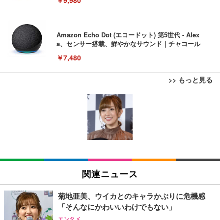
Amazon Echo Dot (エコードット) 第5世代 - Alex
a、センサー搭載、鮮やかなサウンド｜チャコール
￥7,480
>> もっと見る
[EdoErgo] オフィスチェア 椅子 テレワーク 疲れな
EIZO ビジネス向けプレミアムモニター | FlexScan
Amazonベーシック ペットシーツ 薄型 レギュラー 1
い 跳ね上げ式アームレスト コンパクト 約105度ロッ
EV3240X-WT | 31.5型4K UHD・USB Type-C・ホワ
回使い捨て 無香料 ホワイト 300枚
キング pc 事務椅子 360度回転 座面昇降 強化ナイロ
イト
ン樹脂ベース 通気性メッシュ 在宅ワーク H-WY01
￥3,373
￥5,699
￥105,595
(黒網+黒枠+黒足)
EIZO ビジネス向けプレミアムモニター | FlexScan
SIHOO B100 オフィスチェア／デスクチェア メッシ
Amazonベーシック ペットシーツ 厚型 ワイド 42枚
EV2740X-WT | 27.0型4K UHD・USB Type-C・ホワ
ュチェア 人間工学 疲れない ブラック
x2袋(84枚) ホワイト(吸収面:ライトブルー)
関連ニュース
イト
￥27,999
￥3,234
￥109,572
菊地亜美、ウイカとのキャラかぶりに危機感
「そんなにかわいいわけでもない」
Sezlife オフィスチェア デスクチェア 疲れない テレ
【純正品】27"ゲーミングモニター DualSense 充電
ネオ・ルーライフ ネオ・オムツ L 中型犬用 26枚入
エンタメ