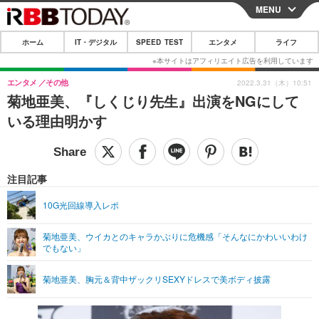
MENU
CLOSE
ホーム
IT・デジタル
SPEED TEST
エンタメ
ライフ
ホーム
IT・デジタル
エンタメ
その他
2022.3.31（木）10:51
菊地亜美、『しくじり先生』出演をNGにして
IT・デジタルTOP
スマートフォン
SPEED TEST
いる理由明かす
ネタ
ガジェット・ツール
エンタメ
ショッピング
その他
エンタメTOP
映画・ドラマ
ライフ
注目記事
韓流・K-POP
韓国・芸能
ライフTOP
グルメ
リリース一覧
10G光回線導入レポ
音楽
スポーツ
ペット
ショッピング
プッシュ通知の停止方法
菊地亜美、ウイカとのキャラかぶりに危機感「そんなにかわいいわけ
でもない」
グラビア
ブログ
その他
ショッピング
その他
菊地亜美、胸元＆背中ザックリSEXYドレスで美ボディ披露