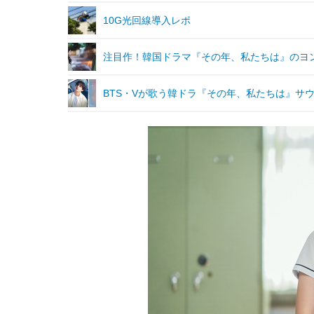
10G光回線導入レポ
注目作！韓国ドラマ『その年、私たちは』のヨ
BTS・Vが歌う韓ドラ『その年、私たちは』サ