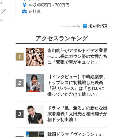
女』
年収400万円～700万円
・グ
正社員
ー
Sponsored by
アクセスランキング
永山絢斗がアダルトビデオ業界
へ……裸にガウン姿の女性たち
に「緊張で胃がキュッと」
【インタビュー】中﨑絵梨奈、
トップレスに初挑戦した映画
『卍 リバース』は「きれいに
撮っていただけて嬉しい」
ドラマ『風、薫る』の新たな出
演者発表！太田光と相田翔子が
朝ドラ初出演！
韓国ドラマ『ヴィジランテ』、