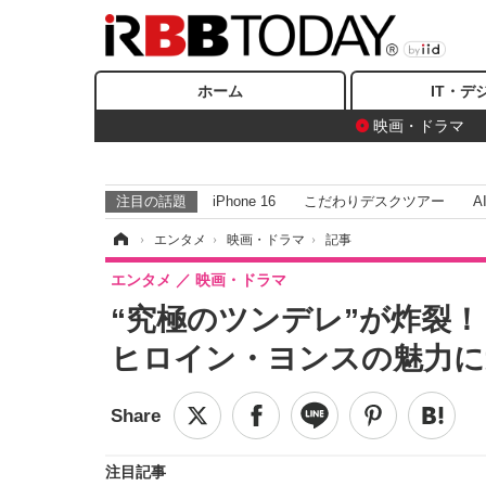
ホーム
IT・デ
映画・ドラマ
注目の話題
iPhone 16
こだわりデスクツアー
A
ホーム
›
エンタメ
›
映画・ドラマ
›
記事
エンタメ
映画・ドラマ
“究極のツンデレ”が炸裂
ヒロイン・ヨンスの魅力に
注目記事