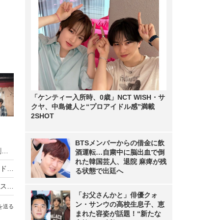
「ケンティー入所時、0歳」NCT WISH・サ
クヤ、中島健人と“プロアイドル感”満載
2SHOT
BTSメンバーからの借金に飲
「衝撃の可愛さ！」と話題の金髪美女・NJの役割とは⁈……韓国ドラマ『その年、私たちは』レビュー
酒運転…自粛中に脳出血で倒
れた韓国芸人、退院 麻痺が残
母性本能をくすぐる子犬系男子！……注目の韓国ドラマ『その年、私たちは』チェ・ウンの魅力とは？
る状態で出廷へ
注目作！韓国ドラマ『その年、私たちは』のヨンス&ウンに「きゅんが止まらない！」
「お父さんかと」俳優クォ
ン・サンウの高校生息子、恵
を送る
まれた容姿が話題！“新たな