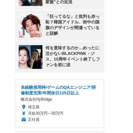
家族”との近況
「狂ってるな」と批判も赤っ
恥？韓国アイドル、街中の国
旗のデザインが間違っている
と誤解
何を意味するのか…めったに
泣かないBLACKPINK・ジ
ス、10周年イベント終了しフ
ァンを前に涙
未経験採用枠/ゲームのQAエンジニア/研
修制度充実/年間休日125日以上
株式会社HyBridge
埼玉県
月給30万円～50万円
正社員