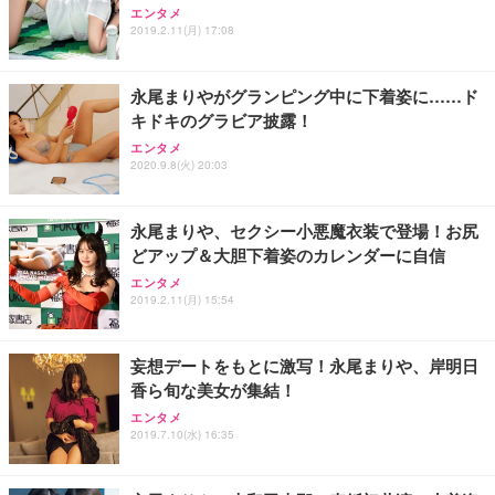
Sezlife オフィスチェア デスクチェア 疲れない テレ
【純正品】27"ゲーミングモニター DualSense 充電
ネオ・ルーライフ ネオ・オムツ L 中型犬用 26枚入
エンタメ
ワーク チェア 強化バックレスト 30度ロッキング機
フック付き（CFI-ZDM1J）
り 単品
2019.2.11(月) 17:08
能 人間工学 椅子 腰サポート 90度跳ね上げ式アーム
レスト 3Dヘッドレスト ハンガー付き 高反発クッシ
￥49,979
￥1,800
￥7,680
ョン PCチェア 通気性メッシュ ゲーミング/勉強/事
永尾まりやがグランピング中に下着姿に……ド
務用 おしゃれ パソコンチェア (ブラック)
キドキのグラビア披露！
Sezlife オフィスチェア デスクチェア 疲れない テレ
【整備済み品】Dell E2724HS 27インチ 液晶モニタ
Smart Basic(スマートベーシック) 【Amazon.co.jp
エンタメ
ワーク チェア 強化バックレスト 30度ロッキング機
ー フルHD（1920×1080）VA 非光沢 HDMI/DisplayP
限定】 Smart Basic アイリスオーヤマ ペットシーツ
2020.9.8(火) 20:03
能 人間工学 椅子 腰サポート 90度跳ね上げ式アーム
ort/VGA スピーカー内蔵 高さ調整 スイベル VESA対
超厚型 お徳用 ワイド 100枚入 (x 1) (ケース販売)
レスト 3Dヘッドレスト ハンガー付き 高反発クッシ
応 ComfortView ビジネス向け
￥7,680
￥15,800
￥3,670
ョン PCチェア 通気性メッシュ ゲーミング/勉強/事
永尾まりや、セクシー小悪魔衣装で登場！お尻
務用 おしゃれ パソコンチェア (ホワイト)
どアップ＆大胆下着姿のカレンダーに自信
ANDWINT オフィスチェア デスクチェア 肘なし メ
【MiniLED/24.5inch/280Hz/FHD】GRAPHT THE S
アイリスオーヤマ ペットシーツ 超厚型 お徳用 レギ
ッシュ 通気性 ランバーサポート付き 腰サポート ガ
HOOTER Gaming Monitor 24” Essential ゲーミン
エンタメ
ュラー 200枚入【Amazon.co.jp限定】
ス圧無段階昇降 360度回転 キャスター付き コンパク
グモニター QD 24.5インチ 1ms FHD 量子ドット 残
2019.2.11(月) 15:54
ト 幅52×奥行58.5×高さ84～96cm テレワーク 在宅
像低減 (3年保証 | 輝点保証 | 日本メーカー)
￥3,731
￥4,139
￥34,980
勤務 ブラック
妄想デートをもとに激写！永尾まりや、岸明日
香ら旬な美女が集結！
エンタメ
2019.7.10(水) 16:35