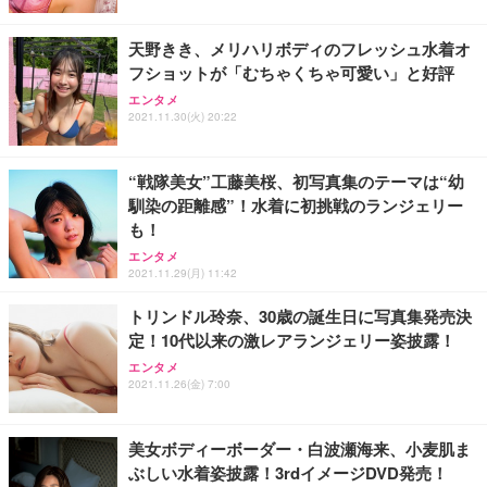
天野きき、メリハリボディのフレッシュ水着オ
フショットが「むちゃくちゃ可愛い」と好評
エンタメ
2021.11.30(火) 20:22
“戦隊美女”工藤美桜、初写真集のテーマは“幼
馴染の距離感”！水着に初挑戦のランジェリー
も！
エンタメ
2021.11.29(月) 11:42
トリンドル玲奈、30歳の誕生日に写真集発売決
定！10代以来の激レアランジェリー姿披露！
エンタメ
2021.11.26(金) 7:00
美女ボディーボーダー・白波瀬海来、小麦肌ま
ぶしい水着姿披露！3rdイメージDVD発売！