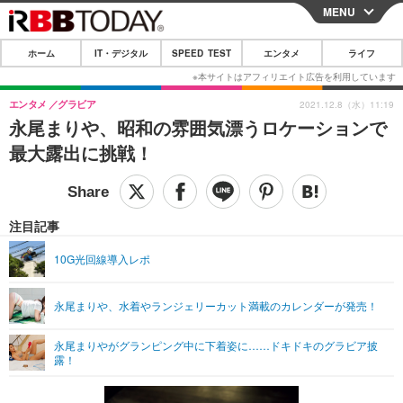
MENU
CLOSE
ホーム
IT・デジタル
SPEED TEST
エンタメ
ライフ
ホーム
IT・デジタル
エンタメ
グラビア
2021.12.8（水）11:19
永尾まりや、昭和の雰囲気漂うロケーションで
IT・デジタルTOP
スマートフォン
SPEED TEST
最大露出に挑戦！
ネタ
ガジェット・ツール
エンタメ
ショッピング
その他
エンタメTOP
映画・ドラマ
ライフ
注目記事
韓流・K-POP
韓国・芸能
ライフTOP
グルメ
リリース一覧
10G光回線導入レポ
音楽
スポーツ
ペット
ショッピング
プッシュ通知の停止方法
永尾まりや、水着やランジェリーカット満載のカレンダーが発売！
グラビア
ブログ
その他
永尾まりやがグランピング中に下着姿に……ドキドキのグラビア披
ショッピング
その他
露！