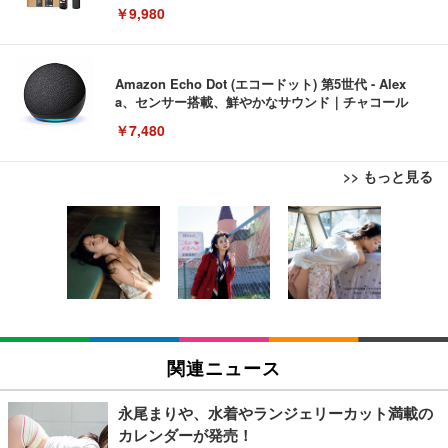
￥9,980
Amazon Echo Dot (エコードット) 第5世代 - Alex
a、センサー搭載、鮮やかなサウンド｜チャコール
￥7,480
>> もっと見る
[EdoErgo] オフィスチェア 椅子 テレワーク 疲れな
EIZO ビジネス向けプレミアムモニター | FlexScan
Amazonベーシック ペットシーツ 薄型 レギュラー 1
い 跳ね上げ式アームレスト コンパクト 約105度ロッ
EV3240X-WT | 31.5型4K UHD・USB Type-C・ホワ
回使い捨て 無香料 ホワイト 300枚
キング pc 事務椅子 360度回転 座面昇降 強化ナイロ
イト
ン樹脂ベース 通気性メッシュ 在宅ワーク H-WY01
￥3,373
￥5,699
￥105,595
(黒網+黒枠+黒足)
EIZO ビジネス向けプレミアムモニター | FlexScan
SIHOO B100 オフィスチェア／デスクチェア メッシ
Amazonベーシック ペットシーツ 厚型 ワイド 42枚
EV2740X-WT | 27.0型4K UHD・USB Type-C・ホワ
ュチェア 人間工学 疲れない ブラック
x2袋(84枚) ホワイト(吸収面:ライトブルー)
関連ニュース
イト
￥27,999
￥3,234
￥109,572
永尾まりや、水着やランジェリーカット満載の
カレンダーが発売！