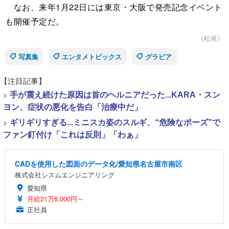
なお、来年1月22日には東京・大阪で発売記念イベント
も開催予定だ。
《松尾》
写真集
エンタメトピックス
グラビア
【注目記事】
>
手が震え続けた原因は首のヘルニアだった...KARA・スン
ヨン、症状の悪化を告白「治療中だ」
>
ギリギリすぎる...ミニスカ姿のスルギ、“危険なポーズ”で
ファン釘付け「これは反則」「わぁ」
CADを使用した図面のデータ化/愛知県名古屋市南区
株式会社シスムエンジニアリング
愛知県
月給21万6,000円～
正社員