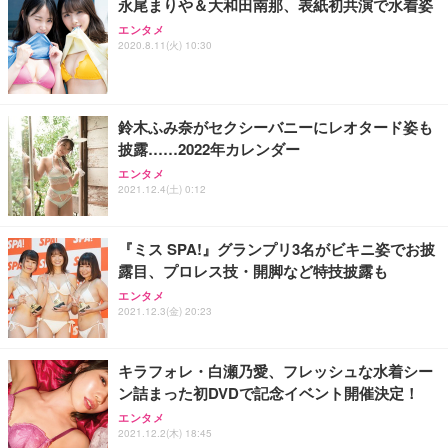
永尾まりや＆大和田南那、表紙初共演で水着姿
エンタメ
2020.8.11(火) 10:30
鈴木ふみ奈がセクシーバニーにレオタード姿も
披露……2022年カレンダー
エンタメ
2021.12.4(土) 0:12
『ミス SPA!』グランプリ3名がビキニ姿でお披
露目、プロレス技・開脚など特技披露も
エンタメ
2021.12.3(金) 20:23
キラフォレ・白瀬乃愛、フレッシュな水着シー
ン詰まった初DVDで記念イベント開催決定！
エンタメ
2021.12.2(木) 18:45