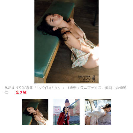
永尾まりや写真集『ヤバイ!まりや。』（発売：ワニブックス、撮影：西條彰
仁）
全 3 枚