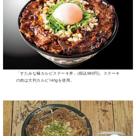
「すたみな極カルビステーキ丼」(税込980円)。ステーキ
の肉は大判カルビ140gを使用。