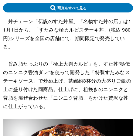
写真をすべて見る
丼チェーン「伝説のすた丼屋」「名物すた丼の店」は1
1月1日から、「すたみな極カルビステーキ丼」(税込 980
円)シリーズを全国の店舗にて、期間限定で発売してい
る。
旨み脂たっぷりの「極上大判カルビ」を、すた丼“秘伝
のニンニク醤油ダレ”を使って開発した「特製すたみなス
テーキソース」で炒め上げ、茶碗約3杯分の大盛りご飯の
上に盛り付けた同商品。仕上げに、粗挽きのニンニクと
背脂を混ぜ合わせた「ニンニク背脂」をかけた贅沢な丼
に仕上がっている。