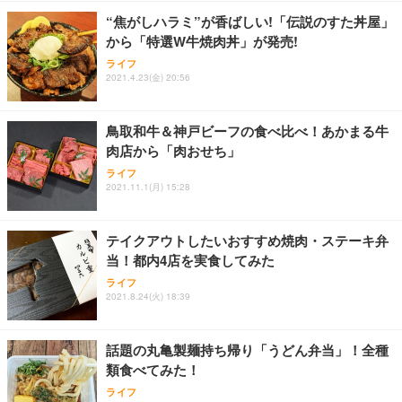
ョン PCチェア 通気性メッシュ ゲーミング/勉強/事
“焦がしハラミ”が香ばしい!「伝説のすた丼屋」
務用 おしゃれ パソコンチェア (ホワイト)
から「特選W牛焼肉丼」が発売!
ANDWINT オフィスチェア デスクチェア 肘なし メ
【MiniLED/24.5inch/280Hz/FHD】GRAPHT THE S
アイリスオーヤマ ペットシーツ 超厚型 お徳用 レギ
ッシュ 通気性 ランバーサポート付き 腰サポート ガ
HOOTER Gaming Monitor 24” Essential ゲーミン
ライフ
ュラー 200枚入【Amazon.co.jp限定】
ス圧無段階昇降 360度回転 キャスター付き コンパク
グモニター QD 24.5インチ 1ms FHD 量子ドット 残
2021.4.23(金) 20:56
ト 幅52×奥行58.5×高さ84～96cm テレワーク 在宅
像低減 (3年保証 | 輝点保証 | 日本メーカー)
￥3,731
￥4,139
￥34,980
勤務 ブラック
鳥取和牛＆神戸ビーフの食べ比べ！あかまる牛
肉店から「肉おせち」
ライフ
2021.11.1(月) 15:28
テイクアウトしたいおすすめ焼肉・ステーキ弁
当！都内4店を実食してみた
ライフ
2021.8.24(火) 18:39
話題の丸亀製麺持ち帰り「うどん弁当」！全種
類食べてみた！
ライフ