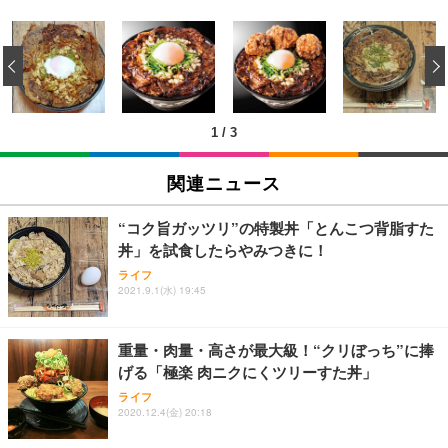
[EdoErgo] オフィスチェア 椅子 テレワーク 疲れな
EIZO ビジネス向けプレミアムモニター | FlexScan
Amazonベーシック ペットシーツ 薄型 レギュラー 1
い 跳ね上げ式アームレスト コンパクト 約105度ロッ
EV3240X-WT | 31.5型4K UHD・USB Type-C・ホワ
‹
回使い捨て 無香料 ホワイト 300枚
キング pc 事務椅子 360度回転 座面昇降 強化ナイロ
イト
ン樹脂ベース 通気性メッシュ 在宅ワーク H-WY01
￥3,373
￥5,699
￥105,595
(黒網+黒枠+黒足)
1
/
3
EIZO ビジネス向けプレミアムモニター | FlexScan
SIHOO B100 オフィスチェア／デスクチェア メッシ
Amazonベーシック ペットシーツ 厚型 ワイド 42枚
EV2740X-WT | 27.0型4K UHD・USB Type-C・ホワ
ュチェア 人間工学 疲れない ブラック
x2袋(84枚) ホワイト(吸収面:ライトブルー)
関連ニュース
イト
￥27,999
￥3,234
￥109,572
“コク旨ガッツリ”の特製丼「とんこつ背脂すた
丼」を試食したらやみつきに！
Sezlife オフィスチェア デスクチェア 疲れない テレ
【純正品】27"ゲーミングモニター DualSense 充電
ネオ・ルーライフ ネオ・オムツ L 中型犬用 26枚入
ライフ
ワーク チェア 強化バックレスト 30度ロッキング機
フック付き（CFI-ZDM1J）
り 単品
2021.9.1(水) 19:45
能 人間工学 椅子 腰サポート 90度跳ね上げ式アーム
レスト 3Dヘッドレスト ハンガー付き 高反発クッシ
￥49,979
￥1,800
￥7,680
ョン PCチェア 通気性メッシュ ゲーミング/勉強/事
重量・肉量・高さが最大級！“クリぼっち”に捧
務用 おしゃれ パソコンチェア (ブラック)
げる「極楽 肉ニクにくツリーすた丼」
Sezlife オフィスチェア デスクチェア 疲れない テレ
【整備済み品】Dell E2724HS 27インチ 液晶モニタ
Smart Basic(スマートベーシック) 【Amazon.co.jp
ライフ
ワーク チェア 強化バックレスト 30度ロッキング機
ー フルHD（1920×1080）VA 非光沢 HDMI/DisplayP
限定】 Smart Basic アイリスオーヤマ ペットシーツ
2020.12.4(金) 20:18
能 人間工学 椅子 腰サポート 90度跳ね上げ式アーム
ort/VGA スピーカー内蔵 高さ調整 スイベル VESA対
超厚型 お徳用 ワイド 100枚入 (x 1) (ケース販売)
レスト 3Dヘッドレスト ハンガー付き 高反発クッシ
応 ComfortView ビジネス向け
￥7,680
￥15,800
￥3,670