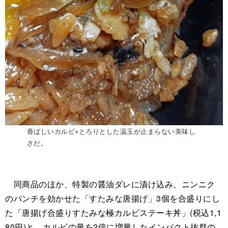
香ばしいカルビ×とろりとした温玉が止まらない美味し
さだ。
同商品のほか、特製の醤油ダレに漬け込み、ニンニク
のパンチを効かせた「すたみな唐揚げ」3個を合盛りにし
た「唐揚げ合盛りすたみな極カルビステーキ丼」(税込1,1
80円)と、カルビの量を2倍に増量したインパクト抜群の