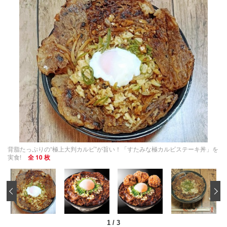
背脂たっぷりの“極上大判カルビ”が旨い！「すたみな極カルビステーキ丼」を
実食!
全 10 枚
‹
1
/
3