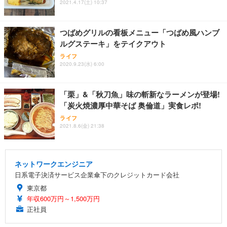
2021.4.17(土) 10:37
つばめグリルの看板メニュー「つばめ風ハンブ
ルグステーキ」をテイクアウト
ライフ
2020.9.23(水) 6:00
「栗」&「秋刀魚」味の斬新なラーメンが登場!
「炭火焼濃厚中華そば 奥倫道」実食レポ!
ライフ
2021.8.6(金) 21:38
ネットワークエンジニア
日系電子決済サービス企業傘下のクレジットカード会社
東京都
年収600万円～1,500万円
正社員