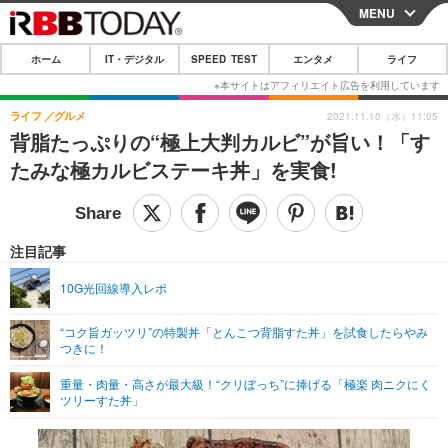
MENU
CLOSE
ホーム
IT・デジタル
SPEED TEST
エンタメ
ライフ
ホーム
IT・デジタル
ライフ
グルメ
2021.11.10（水）11:05
背脂たっぷりの“極上大判カルビ”が旨い！「す
IT・デジタルTOP
スマートフォン
SPEED TEST
たみな極カルビステーキ丼」を実食!
ネタ
ガジェット・ツール
エンタメ
ショッピング
その他
エンタメTOP
映画・ドラマ
ライフ
注目記事
韓流・K-POP
韓国・芸能
ライフTOP
グルメ
リリース一覧
10G光回線導入レポ
音楽
スポーツ
ペット
ショッピング
プッシュ通知の停止方法
“コク旨ガッツリ”の特製丼「とんこつ背脂すた丼」を試食したらやみ
つきに！
グラビア
ブログ
その他
重量・肉量・高さが最大級！“クリぼっち”に捧げる「極楽 肉ニクにく
ショッピング
その他
ツリーすた丼」