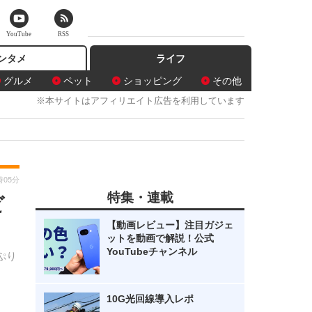
YouTube
RSS
ンタメ
ライフ
グルメ
ペット
ショッピング
その他
※本サイトはアフィリエイト広告を利用しています
時05分
特集・連載
ビ
【動画レビュー】注目ガジェ
ットを動画で解説！公式
YouTubeチャンネル
ぷり
10G光回線導入レポ