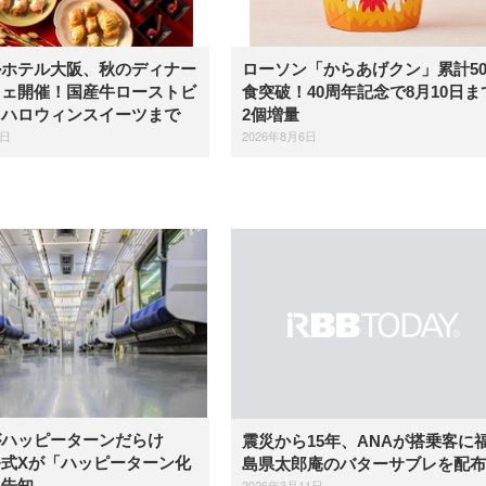
ルホテル大阪、秋のディナー
ローソン「からあげクン」累計5
フェ開催！国産牛ローストビ
食突破！40周年記念で8月10日ま
らハロウィンスイーツまで
2個増量
6日
2026年8月6日
がハッピーターンだらけ
震災から15年、ANAが搭乗客に
式Xが「ハッピーターン化
島県太郎庵のバターサブレを配布
2026年3月11日
を告知