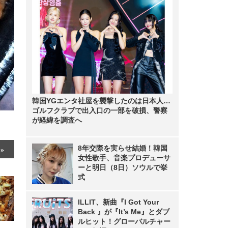
韓国YGエンタ社屋を襲撃したのは日本人…
ゴルフクラブで出入口の一部を破損、警察
が経緯を調査へ
8年交際を実らせ結婚！韓国
女性歌手、音楽プロデューサ
ーと明日（8日）ソウルで挙
式
ILLIT、新曲『I Got Your
Back 』が『It’s Me』とダブ
ルヒット！グローバルチャー