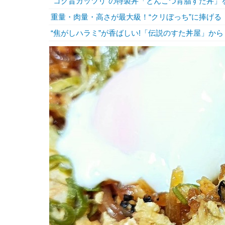
“コク旨ガッツリ”の特製丼「とんこつ背脂すた丼」
重量・肉量・高さが最大級！“クリぼっち”に捧げる
“焦がしハラミ”が香ばしい!「伝説のすた丼屋」から