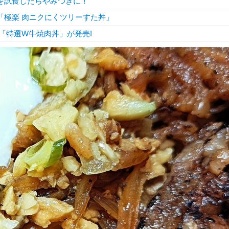
を試食したらやみつきに！
「極楽 肉ニクにくツリーすた丼」
「特選W牛焼肉丼」が発売!