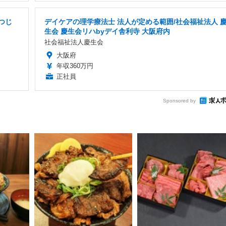
つじ
デイケアの理学療法士 法人が定める範囲/社会福祉法人 
生会 慶生会リハbyデイ舎利寺 大阪府内
社会福祉法人慶生会
大阪府
年収360万円
正社員
Sponsored by