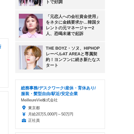
トで好調
「元恋人への会社資金使用」
をネタに金銭要求か…韓国タ
レントの元マネージャー2
人、恐喝未遂で起訴
新
THE BOYZ・ソヌ、HIPHOP
レーベルAT AREAと専属契
約！ヨンフンに続き新たなス
タート
総務事務/デスクワーク/産休・育休あり/
服装・髪型自由/駅近/安定企業
MeilleureVie株式会社
東京都
月給20万5,000円～50万円
正社員