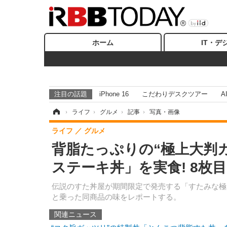
ホーム
IT・デ
注目の話題
iPhone 16
こだわりデスクツアー
A
ホーム
›
ライフ
›
グルメ
›
記事
›
写真・画像
ライフ
グルメ
背脂たっぷりの“極上大判
ステーキ丼」を実食! 8枚
伝説のすた丼屋が期間限定で発売する「すたみな極カ
と乗った同商品の味をレポートする。
関連ニュース