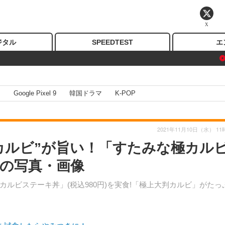
X
ジタル
SPEEDTEST
エ
I
Google Pixel 9
韓国ドラマ
K-POP
2021年11月10日（水） 11
カルビ”が旨い！「すたみな極カル
目の写真・画像
ルビステーキ丼」(税込980円)を実食!「極上大判カルビ」がたっ