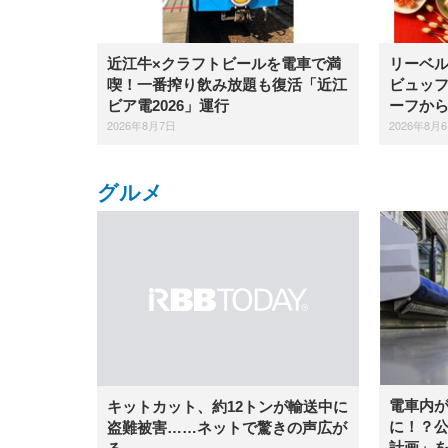
近江牛×クラフトビールを電車で満
リーベ
喫！一番搾り飲み放題も復活「近江
ビュッ
ビア電2026」運行
ーフか
2026年8月7日
2026年8月
グルメ
電車内
キットカット、約12トンが輸送中に
に！？公
盗難被害……ネットで驚きの声広が
計画」