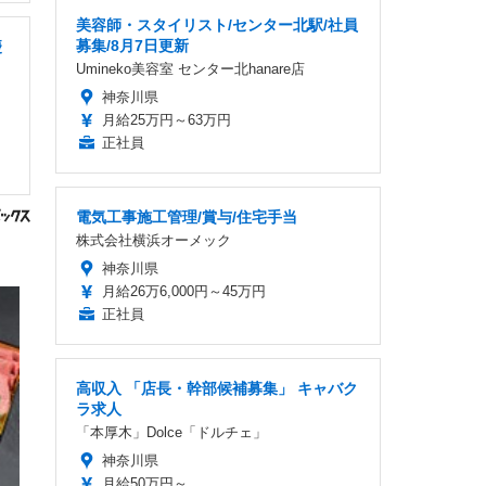
美容師・スタイリスト/センター北駅/社員
募集/8月7日更新
慶
Umineko美容室 センター北hanare店
神奈川県
月給25万円～63万円
正社員
電気工事施工管理/賞与/住宅手当
株式会社横浜オーメック
神奈川県
月給26万6,000円～45万円
正社員
高収入 「店長・幹部候補募集」 キャバク
ラ求人
「本厚木」Dolce「ドルチェ」
神奈川県
月給50万円～