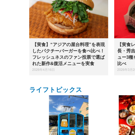
【実食】“アジアの屋台料理”を表現
【実食
したパクチーバーガーを食べ比べ！
長・秀
フレッシュネスのファン投票で選ば
ュー3種
れた新作&復活メニューを実食
比べ
2026年4月16日
2026年3月
ライフトピックス