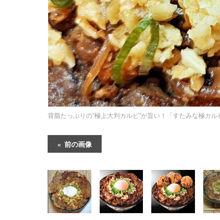
背脂たっぷりの“極上大判カルビ”が旨い！「すたみな極カル
前の画像