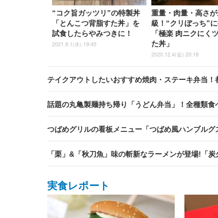
“コク旨ガッツリ”の特製丼
重量・肉量・高さが
「とんこつ背脂すた丼」を
級！“クリぼっち”
試食したらやみつきに！
「極楽 肉ニクにく
た丼」
2021.9.1(水) 19:45
2020.12.4(金) 20:18
テイクアウトしたいおすすめ焼肉・ステーキ弁当！
話題の丸亀製麺持ち帰り「うどん弁当」！全種類食
つばめグリルの看板メニュー「つばめ風ハンブルグ
「栗」&「秋刀魚」味の斬新なラーメンが登場!「炭
実食レポート