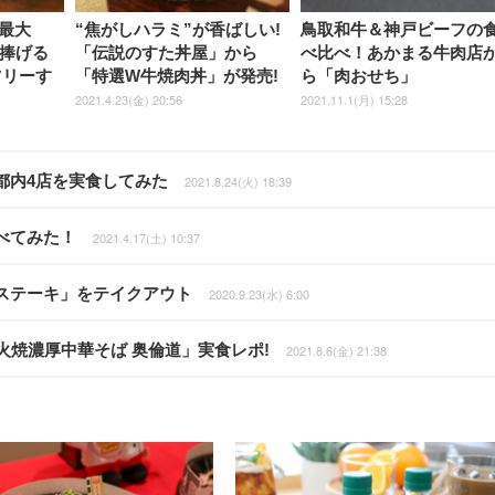
最大
“焦がしハラミ”が香ばしい!
鳥取和牛＆神戸ビーフの
に捧げる
「伝説のすた丼屋」から
べ比べ！あかまる牛肉店
ツリーす
「特選W牛焼肉丼」が発売!
ら「肉おせち」
2021.4.23(金) 20:56
2021.11.1(月) 15:28
都内4店を実食してみた
2021.8.24(火) 18:39
べてみた！
2021.4.17(土) 10:37
ステーキ」をテイクアウト
2020.9.23(水) 6:00
火焼濃厚中華そば 奥倫道」実食レポ!
2021.8.6(金) 21:38