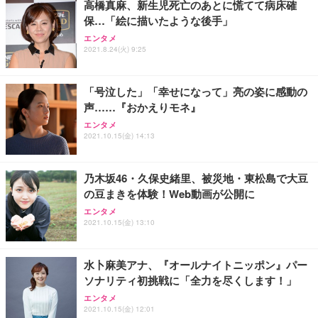
高橋真麻、新生児死亡のあとに慌てて病床確
務用 おしゃれ パソコンチェア (ホワイト)
保…「絵に描いたような後手」
ANDWINT オフィスチェア デスクチェア 肘なし メ
【MiniLED/24.5inch/280Hz/FHD】GRAPHT THE S
アイリスオーヤマ ペットシーツ 超厚型 お徳用 レギ
ッシュ 通気性 ランバーサポート付き 腰サポート ガ
HOOTER Gaming Monitor 24” Essential ゲーミン
エンタメ
ュラー 200枚入【Amazon.co.jp限定】
ス圧無段階昇降 360度回転 キャスター付き コンパク
グモニター QD 24.5インチ 1ms FHD 量子ドット 残
2021.8.24(火) 9:25
ト 幅52×奥行58.5×高さ84～96cm テレワーク 在宅
像低減 (3年保証 | 輝点保証 | 日本メーカー)
￥3,731
￥4,139
￥34,980
勤務 ブラック
「号泣した」「幸せになって」亮の姿に感動の
声……『おかえりモネ』
エンタメ
2021.10.15(金) 14:13
乃木坂46・久保史緒里、被災地・東松島で大豆
の豆まきを体験！Web動画が公開に
エンタメ
2021.10.15(金) 13:10
​​水卜麻美アナ、『オールナイトニッポン』パー
ソナリティ初挑戦に「全力を尽くします！」
エンタメ
2021.10.15(金) 12:01