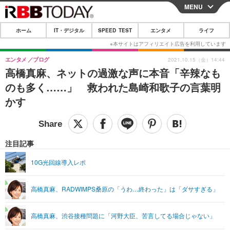
MENU
CLOSE
ホーム
IT・デジタル
SPEED TEST
エンタメ
ライフ
ホーム
IT・デジタル
エンタメ
ブログ
2021.10.15（金）14:44
高橋真麻、ネットの過激な声に本音「辛辣なも
IT・デジタルTOP
スマートフォン
SPEED TEST
のも多く……」 救われた島崎和歌子の言葉明
ネタ
ガジェット・ツール
かす
エンタメ
ショッピング
その他
エンタメTOP
映画・ドラマ
ライフ
韓流・K-POP
韓国・芸能
注目記事
ライフTOP
グルメ
リリース一覧
音楽
スポーツ
10G光回線導入レポ
ペット
ショッピング
プッシュ通知の停止方法
グラビア
ブログ
その他
高橋真麻、RADWIMPS桑原の「うわ…終わった」は「ダサすぎる」
ショッピング
その他
高橋真麻、渋谷接種問題に「河野大臣、苦言してる場合じゃない」