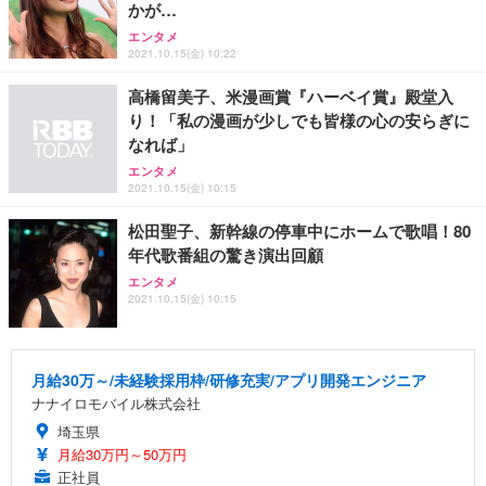
かが…
エンタメ
2021.10.15(金) 10:22
高橋留美子、米漫画賞『ハーベイ賞』殿堂入
り！「私の漫画が少しでも皆様の心の安らぎに
なれば」
エンタメ
2021.10.15(金) 10:15
松田聖子、新幹線の停車中にホームで歌唱！80
年代歌番組の驚き演出回顧
エンタメ
2021.10.15(金) 10:15
月給30万～/未経験採用枠/研修充実/アプリ開発エンジニア
ナナイロモバイル株式会社
埼玉県
月給30万円～50万円
正社員