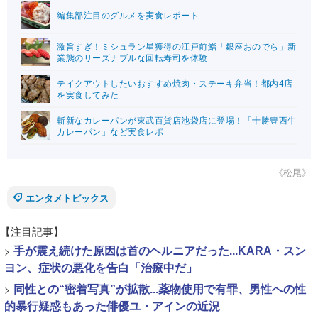
編集部注目のグルメを実食レポート
激旨すぎ！ミシュラン星獲得の江戸前鮨「銀座おのでら」新
業態のリーズナブルな回転寿司を体験
テイクアウトしたいおすすめ焼肉・ステーキ弁当！都内4店
を実食してみた
斬新なカレーパンが東武百貨店池袋店に登場！「十勝豊西牛
カレーパン」など実食レポ
《松尾》
エンタメトピックス
【注目記事】
>
手が震え続けた原因は首のヘルニアだった...KARA・スン
ヨン、症状の悪化を告白「治療中だ」
>
同性との“密着写真”が拡散...薬物使用で有罪、男性への性
的暴行疑惑もあった俳優ユ・アインの近況