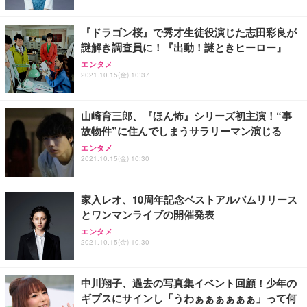
『ドラゴン桜』で秀才生徒役演じた志田彩良が
謎解き調査員に！『出動！謎ときヒーロー』
エンタメ
2021.10.15(金) 10:37
山崎育三郎、『ほん怖』シリーズ初主演！“事
故物件”に住んでしまうサラリーマン演じる
エンタメ
2021.10.15(金) 10:30
家入レオ、10周年記念ベストアルバムリリース
とワンマンライブの開催発表
エンタメ
2021.10.15(金) 10:30
中川翔子、過去の写真集イベント回顧！少年の
ギプスにサインし「うわぁぁぁぁぁぁ」って何