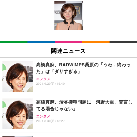
[EdoErgo] オフィスチェア 椅子 テレワーク 疲れな
EIZO ビジネス向けプレミアムモニター | FlexScan
Amazonベーシック ペットシーツ 薄型 レギュラー 1
い 跳ね上げ式アームレスト コンパクト 約105度ロッ
EV3240X-WT | 31.5型4K UHD・USB Type-C・ホワ
回使い捨て 無香料 ホワイト 300枚
キング pc 事務椅子 360度回転 座面昇降 強化ナイロ
イト
ン樹脂ベース 通気性メッシュ 在宅ワーク H-WY01
￥3,373
￥5,699
￥105,595
(黒網+黒枠+黒足)
EIZO ビジネス向けプレミアムモニター | FlexScan
SIHOO B100 オフィスチェア／デスクチェア メッシ
Amazonベーシック ペットシーツ 厚型 ワイド 42枚
EV2740X-WT | 27.0型4K UHD・USB Type-C・ホワ
ュチェア 人間工学 疲れない ブラック
x2袋(84枚) ホワイト(吸収面:ライトブルー)
関連ニュース
イト
￥27,999
￥3,234
￥109,572
高橋真麻、RADWIMPS桑原の「うわ…終わっ
た」は「ダサすぎる」
Sezlife オフィスチェア デスクチェア 疲れない テレ
【純正品】27"ゲーミングモニター DualSense 充電
ネオ・ルーライフ ネオ・オムツ L 中型犬用 26枚入
エンタメ
ワーク チェア 強化バックレスト 30度ロッキング機
フック付き（CFI-ZDM1J）
り 単品
2021.9.20(月) 15:40
能 人間工学 椅子 腰サポート 90度跳ね上げ式アーム
レスト 3Dヘッドレスト ハンガー付き 高反発クッシ
￥49,979
￥1,800
￥7,680
ョン PCチェア 通気性メッシュ ゲーミング/勉強/事
高橋真麻、渋谷接種問題に「河野大臣、苦言し
務用 おしゃれ パソコンチェア (ブラック)
てる場合じゃない」
Sezlife オフィスチェア デスクチェア 疲れない テレ
【整備済み品】Dell E2724HS 27インチ 液晶モニタ
Smart Basic(スマートベーシック) 【Amazon.co.jp
エンタメ
ワーク チェア 強化バックレスト 30度ロッキング機
ー フルHD（1920×1080）VA 非光沢 HDMI/DisplayP
限定】 Smart Basic アイリスオーヤマ ペットシーツ
2021.8.30(月) 15:27
能 人間工学 椅子 腰サポート 90度跳ね上げ式アーム
ort/VGA スピーカー内蔵 高さ調整 スイベル VESA対
超厚型 お徳用 ワイド 100枚入 (x 1) (ケース販売)
レスト 3Dヘッドレスト ハンガー付き 高反発クッシ
応 ComfortView ビジネス向け
￥7,680
￥15,800
￥3,670
ョン PCチェア 通気性メッシュ ゲーミング/勉強/事