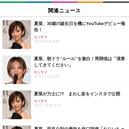
EIZO ビジネス向けプレミアムモニター | FlexScan
SIHOO B100 オフィスチェア／デスクチェア メッシ
Amazonベーシック ペットシーツ 厚型 ワイド 42枚
EV2740X-WT | 27.0型4K UHD・USB Type-C・ホワ
ュチェア 人間工学 疲れない ブラック
x2袋(84枚) ホワイト(吸収面:ライトブルー)
関連ニュース
イト
￥27,999
￥3,234
￥109,572
夏菜、30歳の誕生日を機にYouTubeデビュー報
告！
Sezlife オフィスチェア デスクチェア 疲れない テレ
【純正品】27"ゲーミングモニター DualSense 充電
ネオ・ルーライフ ネオ・オムツ L 中型犬用 26枚入
エンタメ
ワーク チェア 強化バックレスト 30度ロッキング機
2019.5.22(水) 9:50
フック付き（CFI-ZDM1J）
り 単品
能 人間工学 椅子 腰サポート 90度跳ね上げ式アーム
レスト 3Dヘッドレスト ハンガー付き 高反発クッシ
￥49,979
￥1,800
￥7,680
ョン PCチェア 通気性メッシュ ゲーミング/勉強/事
夏菜、朝ドラ“ルール”を激白！男関係は「清算
務用 おしゃれ パソコンチェア (ブラック)
してきてください」
Sezlife オフィスチェア デスクチェア 疲れない テレ
【整備済み品】Dell E2724HS 27インチ 液晶モニタ
Smart Basic(スマートベーシック) 【Amazon.co.jp
エンタメ
ワーク チェア 強化バックレスト 30度ロッキング機
ー フルHD（1920×1080）VA 非光沢 HDMI/DisplayP
限定】 Smart Basic アイリスオーヤマ ペットシーツ
2019.5.11(土) 5:52
能 人間工学 椅子 腰サポート 90度跳ね上げ式アーム
ort/VGA スピーカー内蔵 高さ調整 スイベル VESA対
超厚型 お徳用 ワイド 100枚入 (x 1) (ケース販売)
レスト 3Dヘッドレスト ハンガー付き 高反発クッシ
応 ComfortView ビジネス向け
￥7,680
￥15,800
￥3,670
ョン PCチェア 通気性メッシュ ゲーミング/勉強/事
夏菜が力士に!? まわし姿をインスタで公開
務用 おしゃれ パソコンチェア (ホワイト)
エンタメ
ANDWINT オフィスチェア デスクチェア 肘なし メ
【MiniLED/24.5inch/280Hz/FHD】GRAPHT THE S
アイリスオーヤマ ペットシーツ 超厚型 お徳用 レギ
2019.1.18(金) 12:17
ッシュ 通気性 ランバーサポート付き 腰サポート ガ
HOOTER Gaming Monitor 24” Essential ゲーミン
ュラー 200枚入【Amazon.co.jp限定】
ス圧無段階昇降 360度回転 キャスター付き コンパク
グモニター QD 24.5インチ 1ms FHD 量子ドット 残
ト 幅52×奥行58.5×高さ84～96cm テレワーク 在宅
像低減 (3年保証 | 輝点保証 | 日本メーカー)
￥3,731
￥4,139
￥34,980
勤務 ブラック
夏菜、世良公則の趣味を辛口評価「おじいちゃ