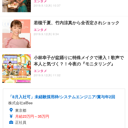
エンタメ
2019.9.12(木) 10:37
若槻千夏、竹内涼真から全否定されショック
エンタメ
2019.9.12(木) 9:34
小林幸子が盆踊りに特殊メイクで潜入！歌声で
本人と気づく？！今夜の『モニタリング』
エンタメ
2019.9.12(木) 11:02
「8月入社可」未経験採用枠/システムエンジニア/賞与年2回
株式会社alBee
東京都
月給23万円～35万円
正社員