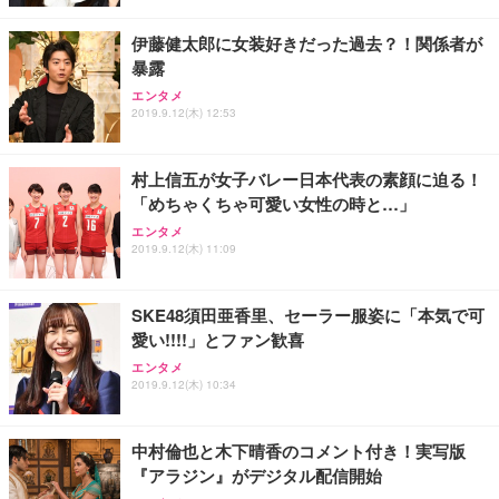
伊藤健太郎に女装好きだった過去？！関係者が
暴露
エンタメ
2019.9.12(木) 12:53
村上信五が女子バレー日本代表の素顔に迫る！
「めちゃくちゃ可愛い女性の時と…」
エンタメ
2019.9.12(木) 11:09
SKE48須田亜香里、セーラー服姿に「本気で可
愛い!!!!」とファン歓喜
エンタメ
2019.9.12(木) 10:34
中村倫也と木下晴香のコメント付き！実写版
『アラジン』がデジタル配信開始