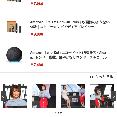
￥7,980
Amazon Fire TV Stick 4K Plus | 映画館のような4K
体験 | ストリーミングメディアプレイヤー
￥9,980
Amazon Echo Dot (エコードット) 第5世代 - Alex
a、センサー搭載、鮮やかなサウンド｜チャコール
￥7,480
>> もっと見る
[EdoErgo] オフィスチェア 椅子 テレワーク 疲れな
EIZO ビジネス向けプレミアムモニター | FlexScan
Amazonベーシック ペットシーツ 薄型 レギュラー 1
い 跳ね上げ式アームレスト コンパクト 約105度ロッ
EV3240X-WT | 31.5型4K UHD・USB Type-C・ホワ
‹
回使い捨て 無香料 ホワイト 300枚
キング pc 事務椅子 360度回転 座面昇降 強化ナイロ
イト
ン樹脂ベース 通気性メッシュ 在宅ワーク H-WY01
￥3,373
￥5,699
￥105,595
(黒網+黒枠+黒足)
1
/
2