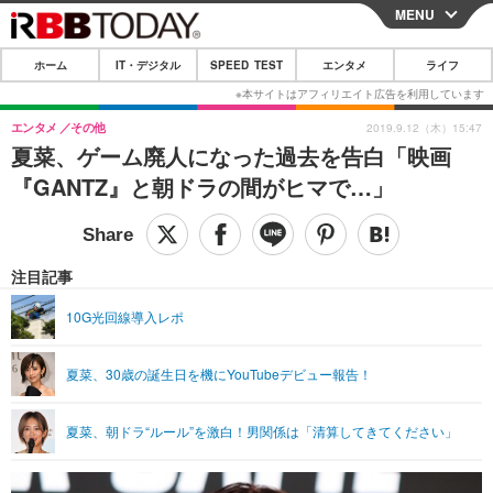
MENU
CLOSE
ホーム
IT・デジタル
SPEED TEST
エンタメ
ライフ
ホーム
IT・デジタル
エンタメ
その他
2019.9.12（木）15:47
夏菜、ゲーム廃人になった過去を告白「映画
IT・デジタルTOP
スマートフォン
SPEED TEST
『GANTZ』と朝ドラの間がヒマで…」
ネタ
ガジェット・ツール
エンタメ
ショッピング
その他
エンタメTOP
映画・ドラマ
ライフ
注目記事
韓流・K-POP
韓国・芸能
ライフTOP
グルメ
リリース一覧
10G光回線導入レポ
音楽
スポーツ
ペット
ショッピング
プッシュ通知の停止方法
夏菜、30歳の誕生日を機にYouTubeデビュー報告！
グラビア
ブログ
その他
ショッピング
その他
夏菜、朝ドラ“ルール”を激白！男関係は「清算してきてください」