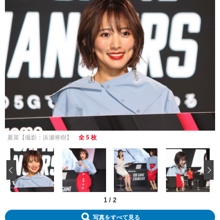
夏菜【撮影：浜瀬将樹】
全 5 枚
‹
1
/
2
写真をすべて見る