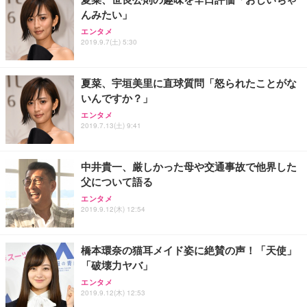
んみたい」
エンタメ
2019.9.7(土) 5:30
夏菜、宇垣美里に直球質問「怒られたことがな
いんですか？」
エンタメ
2019.7.13(土) 9:41
中井貴一、厳しかった母や交通事故で他界した
父について語る
エンタメ
2019.9.12(木) 12:54
橋本環奈の猫耳メイド姿に絶賛の声！「天使」
「破壊力ヤバ」
エンタメ
2019.9.12(木) 12:53