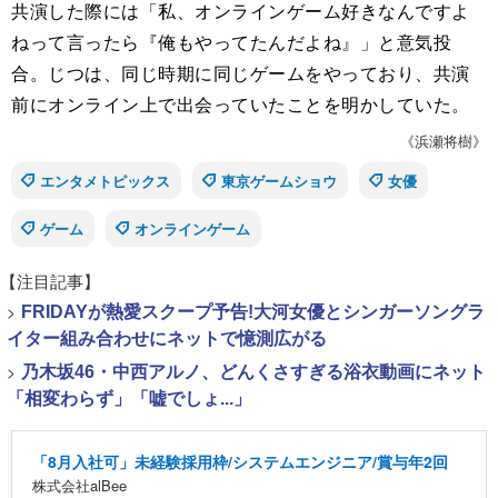
共演した際には「私、オンラインゲーム好きなんですよ
ねって言ったら『俺もやってたんだよね』」と意気投
合。じつは、同じ時期に同じゲームをやっており、共演
前にオンライン上で出会っていたことを明かしていた。
《浜瀬将樹》
エンタメトピックス
東京ゲームショウ
女優
ゲーム
オンラインゲーム
【注目記事】
>
FRIDAYが熱愛スクープ予告!大河女優とシンガーソングラ
イター組み合わせにネットで憶測広がる
>
乃木坂46・中西アルノ、どんくさすぎる浴衣動画にネット
「相変わらず」「嘘でしょ...」
「8月入社可」未経験採用枠/システムエンジニア/賞与年2回
株式会社alBee