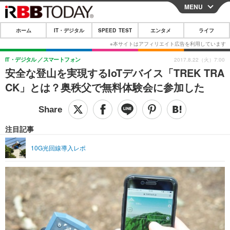
MENU
CLOSE
ホーム
IT・デジタル
SPEED TEST
エンタメ
ライフ
ホーム
IT・デジタル
IT・デジタル
スマートフォン
2017.8.22（火）7:00
安全な登山を実現するIoTデバイス「TREK TRA
IT・デジタルTOP
スマートフォン
SPEED TEST
CK」とは？奥秩父で無料体験会に参加した
ネタ
ガジェット・ツール
エンタメ
ショッピング
その他
エンタメTOP
映画・ドラマ
ライフ
注目記事
韓流・K-POP
韓国・芸能
ライフTOP
グルメ
リリース一覧
10G光回線導入レポ
音楽
スポーツ
ペット
ショッピング
プッシュ通知の停止方法
グラビア
ブログ
その他
ショッピング
その他