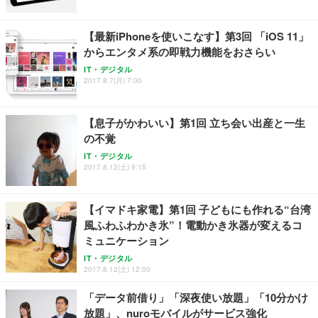
レスト 3Dヘッドレスト ハンガー付き 高反発クッシ
応 ComfortView ビジネス向け
￥7,680
￥15,800
￥3,670
ョン PCチェア 通気性メッシュ ゲーミング/勉強/事
【最新iPhoneを使いこなす】第3回 「iOS 11」
務用 おしゃれ パソコンチェア (ホワイト)
からエンタメ系の即戦力機能をおさらい
ANDWINT オフィスチェア デスクチェア 肘なし メ
【MiniLED/24.5inch/280Hz/FHD】GRAPHT THE S
アイリスオーヤマ ペットシーツ 超厚型 お徳用 レギ
ッシュ 通気性 ランバーサポート付き 腰サポート ガ
HOOTER Gaming Monitor 24” Essential ゲーミン
IT・デジタル
ュラー 200枚入【Amazon.co.jp限定】
ス圧無段階昇降 360度回転 キャスター付き コンパク
グモニター QD 24.5インチ 1ms FHD 量子ドット 残
2017.8.7(月) 7:00
ト 幅52×奥行58.5×高さ84～96cm テレワーク 在宅
像低減 (3年保証 | 輝点保証 | 日本メーカー)
￥3,731
￥4,139
￥34,980
勤務 ブラック
【息子がかわいい】第1回 立ち会い出産と一生
の不覚
IT・デジタル
2017.8.12(土) 9:15
【イマドキ家電】第1回 子どもにも作れる“台湾
風ふわふわかき氷”！電動かき氷器が変えるコ
ミュニケーション
IT・デジタル
2017.8.12(土) 12:00
「データ前借り」「深夜使い放題」「10分かけ
放題」、nuroモバイルがサービス強化