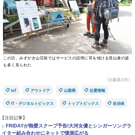
この日、みずがき山荘前ではサービスの説明に耳を傾ける登山者の姿
も多く見られた
《近藤謙太郎》
IoT
アウトドア
山梨県
位置情報
IT・デジタルトピックス
トップトピックス
自治体
【注目記事】
>
FRIDAYが熱愛スクープ予告!大河女優とシンガーソングラ
イター組み合わせにネットで憶測広がる