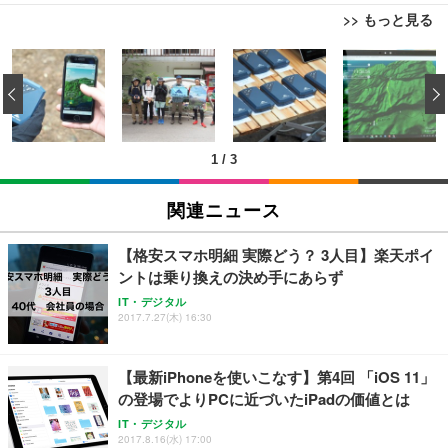
>> もっと見る
[EdoErgo] オフィスチェア 椅子 テレワーク 疲れな
EIZO ビジネス向けプレミアムモニター | FlexScan
Amazonベーシック ペットシーツ 薄型 レギュラー 1
い 跳ね上げ式アームレスト コンパクト 約105度ロッ
EV3240X-WT | 31.5型4K UHD・USB Type-C・ホワ
‹
回使い捨て 無香料 ホワイト 300枚
キング pc 事務椅子 360度回転 座面昇降 強化ナイロ
イト
ン樹脂ベース 通気性メッシュ 在宅ワーク H-WY01
￥3,373
￥5,699
￥105,595
(黒網+黒枠+黒足)
1
/
3
EIZO ビジネス向けプレミアムモニター | FlexScan
SIHOO B100 オフィスチェア／デスクチェア メッシ
Amazonベーシック ペットシーツ 厚型 ワイド 42枚
EV2740X-WT | 27.0型4K UHD・USB Type-C・ホワ
ュチェア 人間工学 疲れない ブラック
x2袋(84枚) ホワイト(吸収面:ライトブルー)
関連ニュース
イト
￥27,999
￥3,234
￥109,572
【格安スマホ明細 実際どう？ 3人目】楽天ポイ
ントは乗り換えの決め手にあらず
Sezlife オフィスチェア デスクチェア 疲れない テレ
【純正品】27"ゲーミングモニター DualSense 充電
ネオ・ルーライフ ネオ・オムツ L 中型犬用 26枚入
IT・デジタル
ワーク チェア 強化バックレスト 30度ロッキング機
2017.7.27(木) 16:30
フック付き（CFI-ZDM1J）
り 単品
能 人間工学 椅子 腰サポート 90度跳ね上げ式アーム
レスト 3Dヘッドレスト ハンガー付き 高反発クッシ
￥49,979
￥1,800
￥7,680
ョン PCチェア 通気性メッシュ ゲーミング/勉強/事
【最新iPhoneを使いこなす】第4回 「iOS 11」
務用 おしゃれ パソコンチェア (ブラック)
の登場でよりPCに近づいたiPadの価値とは
Sezlife オフィスチェア デスクチェア 疲れない テレ
【整備済み品】Dell E2724HS 27インチ 液晶モニタ
Smart Basic(スマートベーシック) 【Amazon.co.jp
IT・デジタル
ワーク チェア 強化バックレスト 30度ロッキング機
ー フルHD（1920×1080）VA 非光沢 HDMI/DisplayP
限定】 Smart Basic アイリスオーヤマ ペットシーツ
2017.8.16(水) 17:00
能 人間工学 椅子 腰サポート 90度跳ね上げ式アーム
ort/VGA スピーカー内蔵 高さ調整 スイベル VESA対
超厚型 お徳用 ワイド 100枚入 (x 1) (ケース販売)