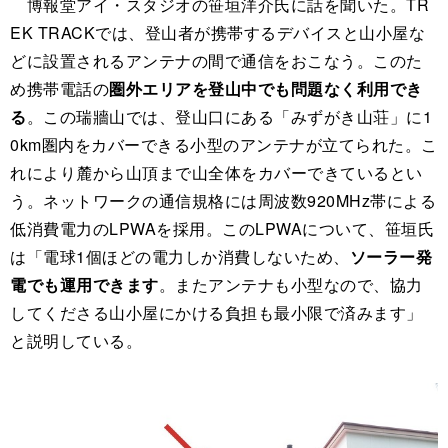
博報堂アイ・スタジオの笹垣洋介氏に話を聞いた。TR
EK TRACKでは、登山者が携帯するデバイスと山小屋な
どに設置されるアンテナの間で通信をおこなう。このた
め携帯電話の
圏外エリアを登山中でも問題なく利用でき
る
。この瑞牆山では、登山口にある「みずがき山荘」に1
0km圏内をカバーできる小型のアンテナが立てられた。こ
れにより麓から山頂まで山全体をカバーできているとい
う。ネットワークの通信規格には周波数920MHz帯による
低消費電力のLPWAを採用。このLPWAについて、笹垣氏
は「電球1個ほどの電力しか消費しないため、
ソーラー発
電でも運用できます
。またアンテナも小型なので、協力
してくださる山小屋にかける負担も最小限で済みます」
と説明している。