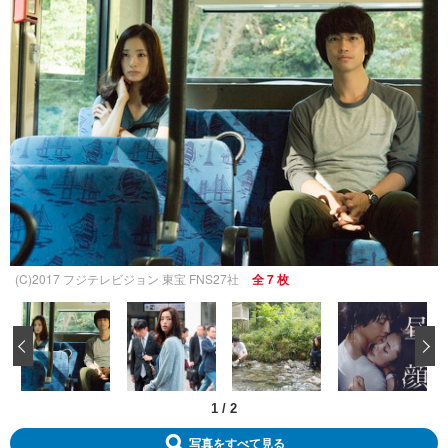
(C)2017 フジテレビジョン 東宝 FNS27社
全 7 枚
‹
1
/
2
写真をすべて見る