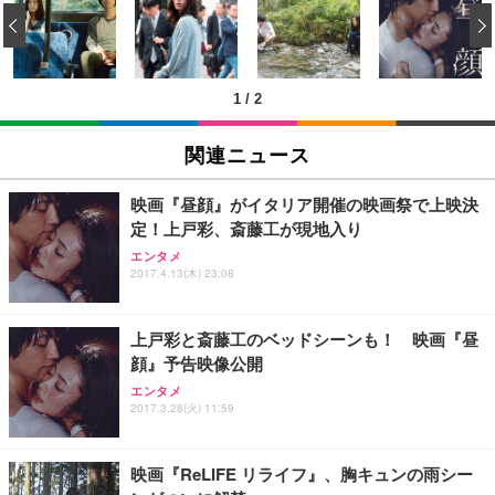
い 跳ね上げ式アームレスト コンパクト 約105度ロッ
EV3240X-WT | 31.5型4K UHD・USB Type-C・ホワ
‹
回使い捨て 無香料 ホワイト 300枚
キング pc 事務椅子 360度回転 座面昇降 強化ナイロ
イト
ン樹脂ベース 通気性メッシュ 在宅ワーク H-WY01
￥3,373
￥5,699
￥105,595
(黒網+黒枠+黒足)
1
/
2
EIZO ビジネス向けプレミアムモニター | FlexScan
SIHOO B100 オフィスチェア／デスクチェア メッシ
Amazonベーシック ペットシーツ 厚型 ワイド 42枚
EV2740X-WT | 27.0型4K UHD・USB Type-C・ホワ
ュチェア 人間工学 疲れない ブラック
x2袋(84枚) ホワイト(吸収面:ライトブルー)
関連ニュース
イト
￥27,999
￥3,234
￥109,572
映画『昼顔』がイタリア開催の映画祭で上映決
定！上戸彩、斎藤工が現地入り
Sezlife オフィスチェア デスクチェア 疲れない テレ
【純正品】27"ゲーミングモニター DualSense 充電
ネオ・ルーライフ ネオ・オムツ L 中型犬用 26枚入
エンタメ
ワーク チェア 強化バックレスト 30度ロッキング機
フック付き（CFI-ZDM1J）
り 単品
2017.4.13(木) 23:08
能 人間工学 椅子 腰サポート 90度跳ね上げ式アーム
レスト 3Dヘッドレスト ハンガー付き 高反発クッシ
￥49,979
￥1,800
￥7,680
ョン PCチェア 通気性メッシュ ゲーミング/勉強/事
上戸彩と斎藤工のベッドシーンも！ 映画『昼
務用 おしゃれ パソコンチェア (ブラック)
顔』予告映像公開
Sezlife オフィスチェア デスクチェア 疲れない テレ
【整備済み品】Dell E2724HS 27インチ 液晶モニタ
Smart Basic(スマートベーシック) 【Amazon.co.jp
エンタメ
ワーク チェア 強化バックレスト 30度ロッキング機
ー フルHD（1920×1080）VA 非光沢 HDMI/DisplayP
限定】 Smart Basic アイリスオーヤマ ペットシーツ
2017.3.28(火) 11:59
能 人間工学 椅子 腰サポート 90度跳ね上げ式アーム
ort/VGA スピーカー内蔵 高さ調整 スイベル VESA対
超厚型 お徳用 ワイド 100枚入 (x 1) (ケース販売)
レスト 3Dヘッドレスト ハンガー付き 高反発クッシ
応 ComfortView ビジネス向け
￥7,680
￥15,800
￥3,670
ョン PCチェア 通気性メッシュ ゲーミング/勉強/事
映画『ReLIFE リライフ』、胸キュンの雨シー
務用 おしゃれ パソコンチェア (ホワイト)