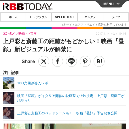
MENU
CLOSE
ホーム
IT・デジタル
SPEED TEST
エンタメ
ライフ
ホーム
IT・デジタル
エンタメ
映画・ドラマ
2017.4.14（金）10:45
上戸彩と斎藤工の距離がもどかしい！映画『昼
IT・デジタルTOP
スマートフォン
SPEED TEST
顔』新ビジュアルが解禁に
ネタ
ガジェット・ツール
エンタメ
ショッピング
その他
エンタメTOP
映画・ドラマ
ライフ
注目記事
韓流・K-POP
韓国・芸能
ライフTOP
グルメ
リリース一覧
10G光回線導入レポ
音楽
スポーツ
ペット
ショッピング
プッシュ通知の停止方法
映画『昼顔』がイタリア開催の映画祭で上映決定！上戸彩、斎藤工が
現地入り
グラビア
ブログ
その他
ショッピング
その他
上戸彩と斎藤工のベッドシーンも！ 映画『昼顔』予告映像公開