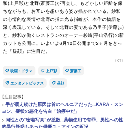
和(上戸彩)と北野(斎藤工)が再会し、もどかしい距離を保
ちながらも、お互いを想いあう姿が描かれている。紗和
の心情的な表情や北野の指に光る指輪が、本作の物語を
深く表現している。そして北野の妻である乃里子(伊藤歩)
と、紗和が働くレストランのオーナー杉崎(平山浩行)の新
カットも公開に。いよいよ6月10日公開まで2ヵ月をきっ
た「昼顔」に注目だ。
《KT》
映画・ドラマ
上戸彩
斎藤工
エンタメトピックス
昼顔
【注目記事】
>
手が震え続けた原因は首のヘルニアだった...KARA・スン
ヨン、症状の悪化を告白「治療中だ」
>
同性との“密着写真”が拡散...薬物使用で有罪、男性への性
的暴行疑惑もあった俳優ユ・アインの近況