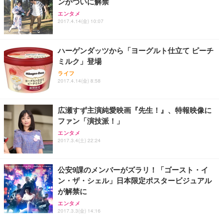
ンがついに解禁
ANDWINT オフィスチェア デスクチェア 肘なし メ
【MiniLED/24.5inch/280Hz/FHD】GRAPHT THE S
アイリスオーヤマ ペットシーツ 超厚型 お徳用 レギ
ッシュ 通気性 ランバーサポート付き 腰サポート ガ
HOOTER Gaming Monitor 24” Essential ゲーミン
エンタメ
ュラー 200枚入【Amazon.co.jp限定】
ス圧無段階昇降 360度回転 キャスター付き コンパク
グモニター QD 24.5インチ 1ms FHD 量子ドット 残
2017.4.14(金) 10:07
ト 幅52×奥行58.5×高さ84～96cm テレワーク 在宅
像低減 (3年保証 | 輝点保証 | 日本メーカー)
￥3,731
￥4,139
￥34,980
勤務 ブラック
ハーゲンダッツから「ヨーグルト仕立て ピーチ
ミルク」登場
ライフ
2017.4.14(金) 8:58
広瀬すず主演純愛映画『先生！』、特報映像に
ファン「演技派！」
エンタメ
2017.3.4(土) 22:24
公安9課のメンバーがズラリ！「ゴースト・イ
ン・ザ・シェル」日本限定ポスタービジュアル
が解禁に
エンタメ
2017.3.3(金) 14:16