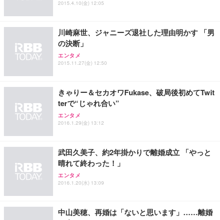
ワーク チェア 強化バックレスト 30度ロッキング機
2015.4.10(金) 12:05
フック付き（CFI-ZDM1J）
り 単品
能 人間工学 椅子 腰サポート 90度跳ね上げ式アーム
レスト 3Dヘッドレスト ハンガー付き 高反発クッシ
￥49,979
￥1,800
￥7,680
ョン PCチェア 通気性メッシュ ゲーミング/勉強/事
川崎麻世、ジャニーズ退社した理由明かす 「男
務用 おしゃれ パソコンチェア (ブラック)
の決断」
Sezlife オフィスチェア デスクチェア 疲れない テレ
【整備済み品】Dell E2724HS 27インチ 液晶モニタ
Smart Basic(スマートベーシック) 【Amazon.co.jp
エンタメ
ワーク チェア 強化バックレスト 30度ロッキング機
ー フルHD（1920×1080）VA 非光沢 HDMI/DisplayP
限定】 Smart Basic アイリスオーヤマ ペットシーツ
2015.11.27(金) 12:50
能 人間工学 椅子 腰サポート 90度跳ね上げ式アーム
ort/VGA スピーカー内蔵 高さ調整 スイベル VESA対
超厚型 お徳用 ワイド 100枚入 (x 1) (ケース販売)
レスト 3Dヘッドレスト ハンガー付き 高反発クッシ
応 ComfortView ビジネス向け
￥7,680
￥15,800
￥3,670
ョン PCチェア 通気性メッシュ ゲーミング/勉強/事
きゃりー＆セカオワFukase、破局後初めてTwit
務用 おしゃれ パソコンチェア (ホワイト)
terで“じゃれ合い”
ANDWINT オフィスチェア デスクチェア 肘なし メ
【MiniLED/24.5inch/280Hz/FHD】GRAPHT THE S
アイリスオーヤマ ペットシーツ 超厚型 お徳用 レギ
エンタメ
ッシュ 通気性 ランバーサポート付き 腰サポート ガ
HOOTER Gaming Monitor 24” Essential ゲーミン
ュラー 200枚入【Amazon.co.jp限定】
2016.1.29(金) 13:12
ス圧無段階昇降 360度回転 キャスター付き コンパク
グモニター QD 24.5インチ 1ms FHD 量子ドット 残
ト 幅52×奥行58.5×高さ84～96cm テレワーク 在宅
像低減 (3年保証 | 輝点保証 | 日本メーカー)
￥3,731
￥4,139
￥34,980
勤務 ブラック
武田久美子、約2年掛かりで離婚成立 「やっと
晴れて終わった！」
エンタメ
2016.1.20(水) 13:09
中山美穂、再婚は「ないと思います」……離婚