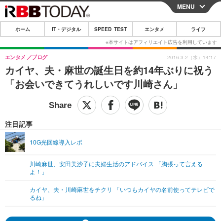
MENU
CLOSE
ホーム
IT・デジタル
SPEED TEST
エンタメ
ライフ
ホーム
IT・デジタル
エンタメ
ブログ
2016.3.2（水）14:17
カイヤ、夫・麻世の誕生日を約14年ぶりに祝う
IT・デジタルTOP
スマートフォン
SPEED TEST
「お会いできてうれしいです川崎さん」
ネタ
ガジェット・ツール
エンタメ
ショッピング
その他
エンタメTOP
映画・ドラマ
ライフ
注目記事
韓流・K-POP
韓国・芸能
ライフTOP
グルメ
リリース一覧
10G光回線導入レポ
音楽
スポーツ
ペット
ショッピング
プッシュ通知の停止方法
川崎麻世、安田美沙子に夫婦生活のアドバイス 「胸張って言える
よ！」
グラビア
ブログ
その他
カイヤ、夫・川崎麻世をチクリ 「いつもカイヤの名前使ってテレビで
ショッピング
その他
るね」