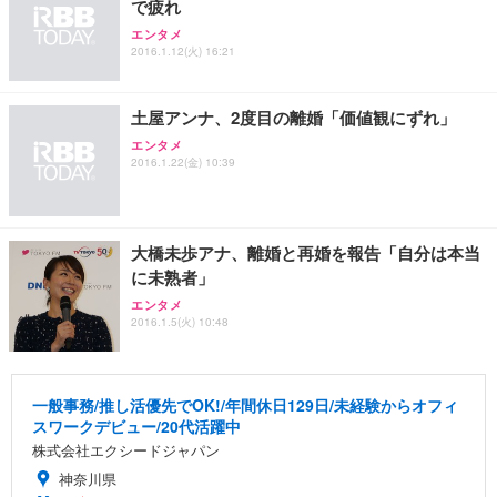
で疲れ
エンタメ
2016.1.12(火) 16:21
土屋アンナ、2度目の離婚「価値観にずれ」
エンタメ
2016.1.22(金) 10:39
大橋未歩アナ、離婚と再婚を報告「自分は本当
に未熟者」
エンタメ
2016.1.5(火) 10:48
一般事務/推し活優先でOK!/年間休日129日/未経験からオフィ
スワークデビュー/20代活躍中
株式会社エクシードジャパン
神奈川県