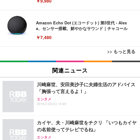
￥9,980
Amazon Echo Dot (エコードット) 第5世代 - Alex
a、センサー搭載、鮮やかなサウンド｜チャコール
￥7,480
>> もっと見る
[EdoErgo] オフィスチェア 椅子 テレワーク 疲れな
EIZO ビジネス向けプレミアムモニター | FlexScan
Amazonベーシック ペットシーツ 薄型 レギュラー 1
い 跳ね上げ式アームレスト コンパクト 約105度ロッ
EV3240X-WT | 31.5型4K UHD・USB Type-C・ホワ
関連ニュース
回使い捨て 無香料 ホワイト 300枚
キング pc 事務椅子 360度回転 座面昇降 強化ナイロ
イト
ン樹脂ベース 通気性メッシュ 在宅ワーク H-WY01
￥3,373
￥5,699
￥105,595
川崎麻世、安田美沙子に夫婦生活のアドバイス
(黒網+黒枠+黒足)
「胸張って言えるよ！」
エンタメ
EIZO ビジネス向けプレミアムモニター | FlexScan
SIHOO B100 オフィスチェア／デスクチェア メッシ
Amazonベーシック ペットシーツ 厚型 ワイド 42枚
2016.2.23(火) 14:20
EV2740X-WT | 27.0型4K UHD・USB Type-C・ホワ
ュチェア 人間工学 疲れない ブラック
x2袋(84枚) ホワイト(吸収面:ライトブルー)
イト
￥27,999
￥3,234
￥109,572
カイヤ、夫・川崎麻世をチクリ 「いつもカイヤ
の名前使ってテレビでるね」
Sezlife オフィスチェア デスクチェア 疲れない テレ
エンタメ
【純正品】27"ゲーミングモニター DualSense 充電
ネオ・ルーライフ ネオ・オムツ L 中型犬用 26枚入