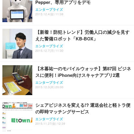
Pepper、専用アプリをデモ
Sezlife オフィスチェア デスクチェア 疲れない テレ
【整備済み品】Dell E2724HS 27インチ 液晶モニタ
Smart Basic(スマートベーシック) 【Amazon.co.jp
エンタープライズ
ワーク チェア 強化バックレスト 30度ロッキング機
ー フルHD（1920×1080）VA 非光沢 HDMI/DisplayP
限定】 Smart Basic アイリスオーヤマ ペットシーツ
2015.12.4(金) 11:08
能 人間工学 椅子 腰サポート 90度跳ね上げ式アーム
ort/VGA スピーカー内蔵 高さ調整 スイベル VESA対
超厚型 お徳用 ワイド 100枚入 (x 1) (ケース販売)
レスト 3Dヘッドレスト ハンガー付き 高反発クッシ
応 ComfortView ビジネス向け
￥7,680
￥15,800
￥3,670
ョン PCチェア 通気性メッシュ ゲーミング/勉強/事
【新着！防犯トレンド】労働人口の減少を見す
務用 おしゃれ パソコンチェア (ホワイト)
えた警備ロボット「KB-BOX」
ANDWINT オフィスチェア デスクチェア 肘なし メ
【MiniLED/24.5inch/280Hz/FHD】GRAPHT THE S
アイリスオーヤマ ペットシーツ 超厚型 お徳用 レギ
ッシュ 通気性 ランバーサポート付き 腰サポート ガ
HOOTER Gaming Monitor 24” Essential ゲーミン
エンタープライズ
ュラー 200枚入【Amazon.co.jp限定】
ス圧無段階昇降 360度回転 キャスター付き コンパク
グモニター QD 24.5インチ 1ms FHD 量子ドット 残
2015.12.7(月) 11:30
ト 幅52×奥行58.5×高さ84～96cm テレワーク 在宅
像低減 (3年保証 | 輝点保証 | 日本メーカー)
￥3,731
￥4,139
￥34,980
勤務 ブラック
【木暮祐一のモバイルウォッチ】第87回 ビジネ
スに便利！iPhone向けスキャナアプリ2選
エンタープライズ
2015.12.3(木) 20:00
シェアビジネスを変える!? 運送会社と軽トラ便
の即時マッチングサービス
エンタープライズ
2015.11.27(金) 12:39