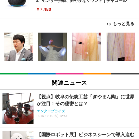
a、センサー搭載、鮮やかなサウンド｜チャコール
￥7,480
>> もっと見る
[EdoErgo] オフィスチェア 椅子 テレワーク 疲れな
EIZO ビジネス向けプレミアムモニター | FlexScan
Amazonベーシック ペットシーツ 薄型 レギュラー 1
い 跳ね上げ式アームレスト コンパクト 約105度ロッ
EV3240X-WT | 31.5型4K UHD・USB Type-C・ホワ
回使い捨て 無香料 ホワイト 300枚
キング pc 事務椅子 360度回転 座面昇降 強化ナイロ
イト
ン樹脂ベース 通気性メッシュ 在宅ワーク H-WY01
￥3,373
￥5,699
￥105,595
(黒網+黒枠+黒足)
EIZO ビジネス向けプレミアムモニター | FlexScan
SIHOO B100 オフィスチェア／デスクチェア メッシ
Amazonベーシック ペットシーツ 厚型 ワイド 42枚
EV2740X-WT | 27.0型4K UHD・USB Type-C・ホワ
ュチェア 人間工学 疲れない ブラック
x2袋(84枚) ホワイト(吸収面:ライトブルー)
関連ニュース
イト
￥27,999
￥3,234
￥109,572
【視点】岐阜の伝統工芸「ぎやまん陶」に世界
が注目！その秘密とは？
Sezlife オフィスチェア デスクチェア 疲れない テレ
【純正品】27"ゲーミングモニター DualSense 充電
ネオ・ルーライフ ネオ・オムツ L 中型犬用 26枚入
エンタープライズ
ワーク チェア 強化バックレスト 30度ロッキング機
2015.12.10(木) 12:51
フック付き（CFI-ZDM1J）
り 単品
能 人間工学 椅子 腰サポート 90度跳ね上げ式アーム
レスト 3Dヘッドレスト ハンガー付き 高反発クッシ
￥49,979
￥1,800
￥7,680
ョン PCチェア 通気性メッシュ ゲーミング/勉強/事
【国際ロボット展】ビジネスシーンで導入進む
務用 おしゃれ パソコンチェア (ブラック)