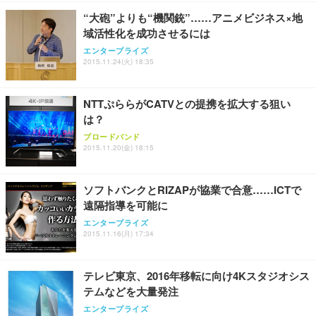
“大砲”よりも“機関銃”……アニメビジネス×地
域活性化を成功させるには
エンタープライズ
2015.11.24(火) 18:35
NTTぷららがCATVとの提携を拡大する狙い
は？
ブロードバンド
2015.11.20(金) 18:15
ソフトバンクとRIZAPが協業で合意……ICTで
遠隔指導を可能に
エンタープライズ
2015.11.16(月) 17:34
テレビ東京、2016年移転に向け4Kスタジオシス
テムなどを大量発注
エンタープライズ