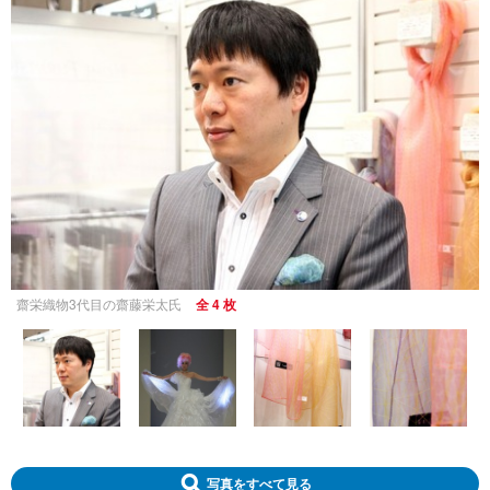
齋栄織物3代目の齋藤栄太氏
全 4 枚
写真をすべて見る