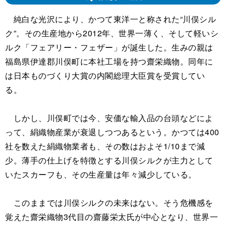
純白な光沢により、かつて東洋一と称された“川俣シル
ク”。その生産地から2012年、世界一薄く、そして軽いシ
ルク「フェアリー・フェザー」が誕生した。生みの親は
福島県伊達郡川俣町に本社工場を持つ齋栄織物。同年に
は日本ものづくり大賞の内閣総理大臣賞を受賞してい
る。
しかし、川俣町では今、安価な輸入品の台頭などによ
って、絹織物産業が衰退しつつあるという。かつては400
社を数えた絹織物業者も、その数はおよそ1/10まで減
少。薄手の仕上げを特徴とする川俣シルクが主力として
いたスカーフも、その生産量は年々減少している。
このままでは川俣シルクの未来はない。そう危機感を
覚えた齋栄織物3代目の齋藤栄太氏が中心となり、世界一