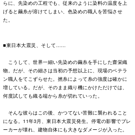
らに、先染めの工程でも、従来のように染料の温度を上
げると繭糸が溶けてしまい、色染めの職人を苦悩させ
た。
■東日本大震災、そして……
こうして、世界一細い先染めの繭糸を手にした齋栄織
物。だが、その細さは当初の予想以上に、現場のベテラ
ン職人をてこずらせた。撚糸によって糸の強度は確かに
増している。だが、そのまま織り機にかけただけでは、
何度試しても織る端から糸が切れていった。
そんな彼らはこの後、かつてない苦難に襲われること
になる。11年3月、東日本大震災発生。停電の影響でブレ
ーカーが壊れ、建物自体にも大きなダメージが入った。