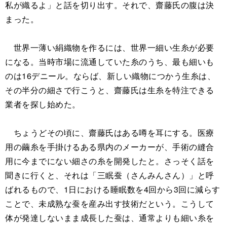
私が織るよ」と話を切り出す。それで、齋藤氏の腹は決
まった。
世界一薄い絹織物を作るには、世界一細い生糸が必要
になる。当時市場に流通していた糸のうち、最も細いも
のは16デニール。ならば、新しい織物につかう生糸は、
その半分の細さで行こうと、齋藤氏は生糸を特注できる
業者を探し始めた。
ちょうどその頃に、齋藤氏はある噂を耳にする。医療
用の繭糸を手掛けるある県内のメーカーが、手術の縫合
用に今までにない細さの糸を開発したと。さっそく話を
聞きに行くと、それは「三眠蚕（さんみんさん）」と呼
ばれるもので、1日における睡眠数を4回から3回に減らす
ことで、未成熟な蚕を産み出す技術だという。こうして
体が発達しないまま成長した蚕は、通常よりも細い糸を