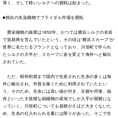
薄く、そして軽いシルクへの挑戦は始まった。
■独自の先染織物でブライダル市場を開拓
齋栄織物の操業は1852年。かつては横浜シルクの名前
で貿易商を営んでいたという。その頃は”横浜スカーフ”が
世界に名だたるブランドとなっており、川俣町で作られ
たシルクの大半が、スカーフに姿を変えて海外へと輸出
されていた。
ただ、昭和初期まで国内で生産された生糸の多くは海
外に輸出され、外貨を稼ぐために利用されていたとい
う。そのため、生糸には高い値が付き、京都や丹後、福
井といった大規模な絹織物の産地でしか入手が困難にな
っていく。川俣町についても規模がさほど大きくないた
め、生糸の仕入れられる量には限りがあった。そこで生