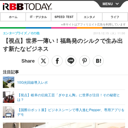
MENU
CLOSE
ホーム
IT・デジタル
SPEED TEST
エンタメ
ライフ
ホーム
IT・デジタル
エンタープライズ
その他
2015.12.15（火）11:00
【視点】世界一薄い！福島発のシルクで生み出
IT・デジタルTOP
スマートフォン
SPEED TEST
す新たなビジネス
ネタ
ガジェット・ツール
エンタメ
ショッピング
その他
エンタメTOP
映画・ドラマ
ライフ
注目記事
韓流・K-POP
韓国・芸能
ライフTOP
グルメ
リリース一覧
10G光回線導入レポ
音楽
スポーツ
ペット
ショッピング
プッシュ通知の停止方法
【視点】岐阜の伝統工芸「ぎやまん陶」に世界が注目！その秘密と
は？
グラビア
ブログ
その他
【国際ロボット展】ビジネスシーンで導入進むPepper、専用アプリを
ショッピング
その他
デモ