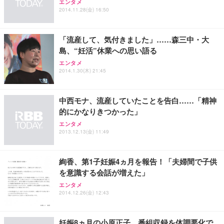
エンタメ
EIZO ビジネス向けプレミアムモニター | FlexScan
SIHOO B100 オフィスチェア／デスクチェア メッシ
Amazonベーシック ペットシーツ 厚型 ワイド 42枚
2014.11.28(金) 16:50
EV2740X-WT | 27.0型4K UHD・USB Type-C・ホワ
ュチェア 人間工学 疲れない ブラック
x2袋(84枚) ホワイト(吸収面:ライトブルー)
イト
￥27,999
￥3,234
￥109,572
「流産して、気付きました」……森三中・大
島、“妊活”休業への思い語る
Sezlife オフィスチェア デスクチェア 疲れない テレ
エンタメ
【純正品】27"ゲーミングモニター DualSense 充電
ネオ・ルーライフ ネオ・オムツ L 中型犬用 26枚入
ワーク チェア 強化バックレスト 30度ロッキング機
2014.1.30(木) 21:45
フック付き（CFI-ZDM1J）
り 単品
能 人間工学 椅子 腰サポート 90度跳ね上げ式アーム
レスト 3Dヘッドレスト ハンガー付き 高反発クッシ
￥49,979
￥1,800
￥7,680
ョン PCチェア 通気性メッシュ ゲーミング/勉強/事
中西モナ、流産していたことを告白……「精神
務用 おしゃれ パソコンチェア (ブラック)
的にかなりきつかった」
Sezlife オフィスチェア デスクチェア 疲れない テレ
【整備済み品】Dell E2724HS 27インチ 液晶モニタ
Smart Basic(スマートベーシック) 【Amazon.co.jp
エンタメ
ワーク チェア 強化バックレスト 30度ロッキング機
ー フルHD（1920×1080）VA 非光沢 HDMI/DisplayP
限定】 Smart Basic アイリスオーヤマ ペットシーツ
2013.12.13(金) 11:49
能 人間工学 椅子 腰サポート 90度跳ね上げ式アーム
ort/VGA スピーカー内蔵 高さ調整 スイベル VESA対
超厚型 お徳用 ワイド 100枚入 (x 1) (ケース販売)
レスト 3Dヘッドレスト ハンガー付き 高反発クッシ
応 ComfortView ビジネス向け
￥7,680
￥15,800
￥3,670
ョン PCチェア 通気性メッシュ ゲーミング/勉強/事
絢香、第1子妊娠4ヵ月を報告！「夫婦間で子供
務用 おしゃれ パソコンチェア (ホワイト)
を意識する会話が増えた」
ANDWINT オフィスチェア デスクチェア 肘なし メ
【MiniLED/24.5inch/280Hz/FHD】GRAPHT THE S
アイリスオーヤマ ペットシーツ 超厚型 お徳用 レギ
エンタメ
ッシュ 通気性 ランバーサポート付き 腰サポート ガ
HOOTER Gaming Monitor 24” Essential ゲーミン
ュラー 200枚入【Amazon.co.jp限定】
2014.12.26(金) 12:43
ス圧無段階昇降 360度回転 キャスター付き コンパク
グモニター QD 24.5インチ 1ms FHD 量子ドット 残
ト 幅52×奥行58.5×高さ84～96cm テレワーク 在宅
像低減 (3年保証 | 輝点保証 | 日本メーカー)
￥3,731
￥4,139
￥34,980
勤務 ブラック
妊娠8ヵ月の小原正子、番組収録を体調悪化で