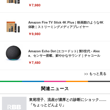
￥7,980
Amazon Fire TV Stick 4K Plus | 映画館のような4K
体験 | ストリーミングメディアプレイヤー
￥9,980
Amazon Echo Dot (エコードット) 第5世代 - Alex
a、センサー搭載、鮮やかなサウンド｜チャコール
￥7,480
>> もっと見る
[EdoErgo] オフィスチェア 椅子 テレワーク 疲れな
EIZO ビジネス向けプレミアムモニター | FlexScan
Amazonベーシック ペットシーツ 薄型 レギュラー 1
い 跳ね上げ式アームレスト コンパクト 約105度ロッ
EV3240X-WT | 31.5型4K UHD・USB Type-C・ホワ
関連ニュース
回使い捨て 無香料 ホワイト 300枚
キング pc 事務椅子 360度回転 座面昇降 強化ナイロ
イト
ン樹脂ベース 通気性メッシュ 在宅ワーク H-WY01
￥3,373
￥5,699
￥105,595
東尾理子、流産が濃厚との診断にショック……
(黒網+黒枠+黒足)
「ちょっとどんより」