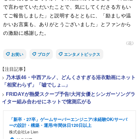
で言わせていただいたことで、気にしてくださる方もい
てご報告しました」と説明するとともに、「励ましや温
かいお言葉も、ありがとうございました」とファンから
の激励に感謝した。
《花》
お笑い
ブログ
エンタメトピックス
【注目記事】
>
乃木坂46・中西アルノ、どんくさすぎる浴衣動画にネット
「相変わらず」「嘘でしょ...」
>
FRIDAYが熱愛スクープ予告!大河女優とシンガーソングラ
イター組み合わせにネットで憶測広がる
「新卒・27卒」ゲームサーバーエンジニア/未経験OK/サーバ
ーの設計・構築・運用/年間休日120日以上
株式会社Le Lien