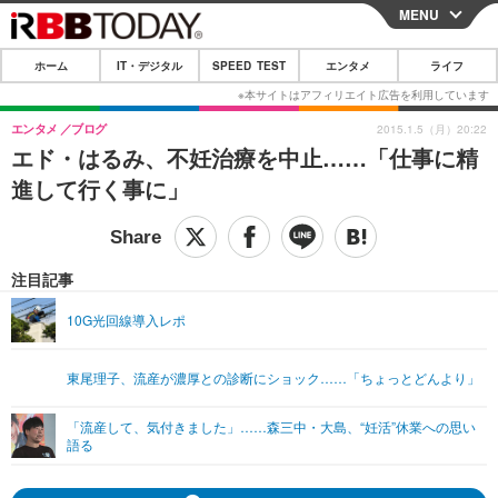
MENU
CLOSE
ホーム
IT・デジタル
SPEED TEST
エンタメ
ライフ
ホーム
IT・デジタル
エンタメ
ブログ
2015.1.5（月）20:22
エド・はるみ、不妊治療を中止……「仕事に精
IT・デジタルTOP
スマートフォン
SPEED TEST
進して行く事に」
ネタ
ガジェット・ツール
エンタメ
ショッピング
その他
エンタメTOP
映画・ドラマ
ライフ
注目記事
韓流・K-POP
韓国・芸能
ライフTOP
グルメ
リリース一覧
10G光回線導入レポ
音楽
スポーツ
ペット
ショッピング
プッシュ通知の停止方法
東尾理子、流産が濃厚との診断にショック……「ちょっとどんより」
グラビア
ブログ
その他
「流産して、気付きました」……森三中・大島、“妊活”休業への思い
ショッピング
その他
語る