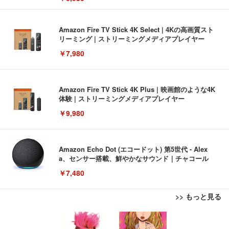
Amazon Fire TV Stick 4K Select | 4Kの高画質スト
リーミング | ストリーミングメディアプレイヤー
￥7,980
Amazon Fire TV Stick 4K Plus | 映画館のような4K
体験 | ストリーミングメディアプレイヤー
￥9,980
Amazon Echo Dot (エコードット) 第5世代 - Alex
a、センサー搭載、鮮やかなサウンド｜チャコール
￥7,480
>> もっと見る
[EdoErgo] オフィスチェア 椅子 テレワーク 疲れな
EIZO ビジネス向けプレミアムモニター | FlexScan
Amazonベーシック ペットシーツ 薄型 レギュラー 1
い 跳ね上げ式アームレスト コンパクト 約105度ロッ
EV3240X-WT | 31.5型4K UHD・USB Type-C・ホワ