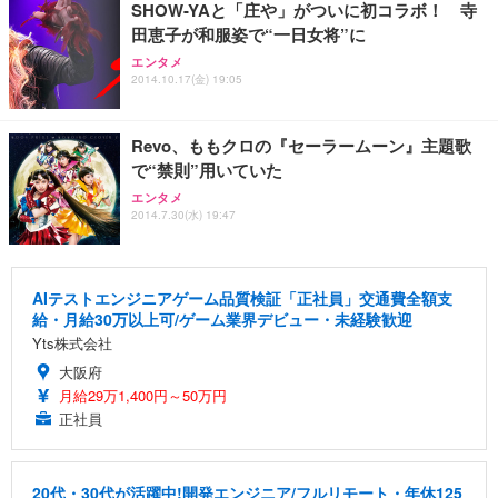
SHOW-YAと「庄や」がついに初コラボ！ 寺
田恵子が和服姿で“一日女将”に
エンタメ
2014.10.17(金) 19:05
Revo、ももクロの『セーラームーン』主題歌
で“禁則”用いていた
エンタメ
2014.7.30(水) 19:47
AIテストエンジニアゲーム品質検証「正社員」交通費全額支
給・月給30万以上可/ゲーム業界デビュー・未経験歓迎
Yts株式会社
大阪府
月給29万1,400円～50万円
正社員
20代・30代が活躍中!開発エンジニア/フルリモート・年休125