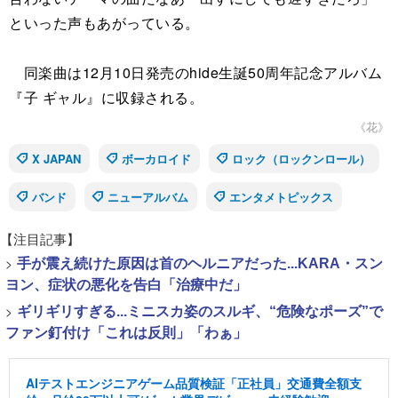
といった声もあがっている。
同楽曲は12月10日発売のhide生誕50周年記念アルバム
『子 ギャル』に収録される。
《花》
X JAPAN
ボーカロイド
ロック（ロックンロール）
バンド
ニューアルバム
エンタメトピックス
【注目記事】
>
手が震え続けた原因は首のヘルニアだった...KARA・スン
ヨン、症状の悪化を告白「治療中だ」
>
ギリギリすぎる...ミニスカ姿のスルギ、“危険なポーズ”で
ファン釘付け「これは反則」「わぁ」
AIテストエンジニアゲーム品質検証「正社員」交通費全額支