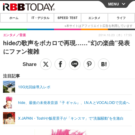
MENU
CLOSE
ホーム
IT・デジタル
SPEED TEST
エンタメ
ライフ
ホーム
IT・デジタル
エンタメ
音楽
2014.10.23（木）17:55
hideの歌声をボカロで再現……“幻の楽曲”発表
IT・デジタルTOP
スマートフォン
SPEED TEST
にファン複雑
ネタ
ガジェット・ツール
エンタメ
ショッピング
その他
エンタメTOP
映画・ドラマ
ライフ
注目記事
韓流・K-POP
韓国・芸能
ライフTOP
グルメ
リリース一覧
10G光回線導入レポ
音楽
スポーツ
ペット
ショッピング
プッシュ通知の停止方法
hide、最後の未発表音源『子 ギャル』、I.N.A.とVOCALOIDで完成へ
グラビア
ブログ
その他
ショッピング
その他
X JAPAN・Toshlや飯星景子が「キンスマ」で“洗脳騒動”を生激白