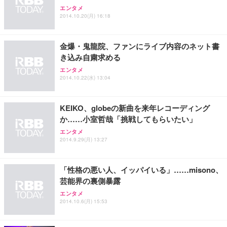
アイリスオーヤマ ペットシーツ 超厚型 お徳用 レギ
ッシュ 通気性 ランバーサポート付き 腰サポート ガ
HOOTER Gaming Monitor 24” Essential ゲーミン
エンタメ
ュラー 200枚入【Amazon.co.jp限定】
ス圧無段階昇降 360度回転 キャスター付き コンパク
グモニター QD 24.5インチ 1ms FHD 量子ドット 残
2014.10.20(月) 16:18
ト 幅52×奥行58.5×高さ84～96cm テレワーク 在宅
像低減 (3年保証 | 輝点保証 | 日本メーカー)
￥3,731
￥4,139
￥34,980
勤務 ブラック
金爆・鬼龍院、ファンにライブ内容のネット書
き込み自粛求める
エンタメ
2014.10.22(水) 13:04
KEIKO、globeの新曲を来年レコーディング
か……小室哲哉「挑戦してもらいたい」
エンタメ
2014.9.29(月) 13:27
「性格の悪い人、イッパイいる」……misono、
芸能界の裏側暴露
エンタメ
2014.10.6(月) 15:53