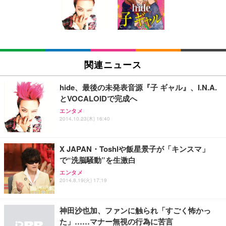
回使い捨て 無香料 ホワイト 300枚
キング pc 事務椅子 360度回転 座面昇降 強化ナイロ
イト
ン樹脂ベース 通気性メッシュ 在宅ワーク H-WY01
￥3,373
￥5,699
￥105,595
(黒網+黒枠+黒足)
EIZO ビジネス向けプレミアムモニター | FlexScan
SIHOO B100 オフィスチェア／デスクチェア メッシ
Amazonベーシック ペットシーツ 厚型 ワイド 42枚
EV2740X-WT | 27.0型4K UHD・USB Type-C・ホワ
ュチェア 人間工学 疲れない ブラック
x2袋(84枚) ホワイト(吸収面:ライトブルー)
関連ニュース
イト
￥27,999
￥3,234
￥109,572
hide、最後の未発表音源『子 ギャル』、I.N.A.
とVOCALOIDで完成へ
Sezlife オフィスチェア デスクチェア 疲れない テレ
【純正品】27"ゲーミングモニター DualSense 充電
ネオ・ルーライフ ネオ・オムツ L 中型犬用 26枚入
エンタメ
ワーク チェア 強化バックレスト 30度ロッキング機
フック付き（CFI-ZDM1J）
り 単品
2014.10.23(木) 16:40
能 人間工学 椅子 腰サポート 90度跳ね上げ式アーム
レスト 3Dヘッドレスト ハンガー付き 高反発クッシ
￥49,979
￥1,800
￥7,680
ョン PCチェア 通気性メッシュ ゲーミング/勉強/事
X JAPAN・Toshlや飯星景子が「キンスマ」
務用 おしゃれ パソコンチェア (ブラック)
で“洗脳騒動”を生激白
Sezlife オフィスチェア デスクチェア 疲れない テレ
【整備済み品】Dell E2724HS 27インチ 液晶モニタ
Smart Basic(スマートベーシック) 【Amazon.co.jp
エンタメ
ワーク チェア 強化バックレスト 30度ロッキング機
ー フルHD（1920×1080）VA 非光沢 HDMI/DisplayP
限定】 Smart Basic アイリスオーヤマ ペットシーツ
2014.8.19(火) 17:19
能 人間工学 椅子 腰サポート 90度跳ね上げ式アーム
ort/VGA スピーカー内蔵 高さ調整 スイベル VESA対
超厚型 お徳用 ワイド 100枚入 (x 1) (ケース販売)
レスト 3Dヘッドレスト ハンガー付き 高反発クッシ
応 ComfortView ビジネス向け
￥7,680
￥15,800
￥3,670
ョン PCチェア 通気性メッシュ ゲーミング/勉強/事
神田沙也加、ファンに触られ「すごく怖かっ
務用 おしゃれ パソコンチェア (ホワイト)
た」……マナー無視の行為に苦言
ANDWINT オフィスチェア デスクチェア 肘なし メ
【MiniLED/24.5inch/280Hz/FHD】GRAPHT THE S