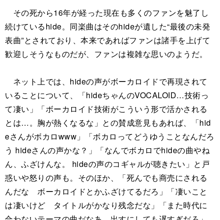
その死から16年が経った現在も多くのファンを魅了し
続けているhide。同楽曲はそのhideが遺した“最後の未発
表曲”とされており、本来であればファンは諸手を上げて
歓迎しそうなものだが、ファンは複雑な思いのようだ。
ネット上では、hideの声がボーカロイドで再現されて
いることについて、「hideちゃんのVOCALOID…技術っ
て凄い」「ボーカロイド技術がこういう形で活かされる
とは…。胸が熱くなるな」との賛成意見もあれば、「hid
eさんがボカロwww」「ボカロってどうゆうことなんだろ
う hideさんの声かな？」「なんでボカロでhideの曲やね
ん、ふざけんな。 hideの声のコギャルが聴きたい」と戸
惑いや怒りの声も。そのほか、「死んでも商売にされる
んだな ボーカロイドとかふざけてるだろ」「凄いこと
は凄いけど タイトルがかなり残念だな」「また時代に
合わないテーマの曲だなあ 出すにしても遅すぎだろ」