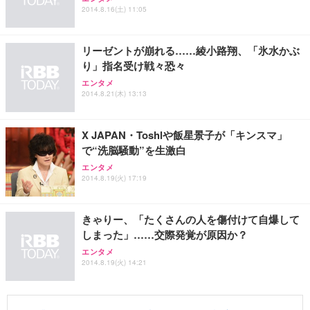
2014.8.16(土) 11:05
リーゼントが崩れる……綾小路翔、「氷水かぶ
り」指名受け戦々恐々
エンタメ
2014.8.21(木) 13:13
X JAPAN・Toshlや飯星景子が「キンスマ」
で“洗脳騒動”を生激白
エンタメ
2014.8.19(火) 17:19
きゃりー、「たくさんの人を傷付けて自爆して
しまった」……交際発覚が原因か？
エンタメ
2014.8.19(火) 14:21