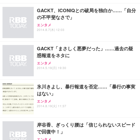
￥27,999
￥3,234
￥109,572
GACKT、ICONIQとの破局を独白か……「自分
の不甲斐なさで」
Sezlife オフィスチェア デスクチェア 疲れない テレ
エンタメ
【純正品】27"ゲーミングモニター DualSense 充電
ネオ・ルーライフ ネオ・オムツ L 中型犬用 26枚入
ワーク チェア 強化バックレスト 30度ロッキング機
2014.8.7(木) 12:03
フック付き（CFI-ZDM1J）
り 単品
能 人間工学 椅子 腰サポート 90度跳ね上げ式アーム
レスト 3Dヘッドレスト ハンガー付き 高反発クッシ
￥49,979
￥1,800
￥7,680
ョン PCチェア 通気性メッシュ ゲーミング/勉強/事
GACKT「まさしく悪夢だった」……過去の疑
務用 おしゃれ パソコンチェア (ブラック)
惑報道をネタに
Sezlife オフィスチェア デスクチェア 疲れない テレ
【整備済み品】Dell E2724HS 27インチ 液晶モニタ
Smart Basic(スマートベーシック) 【Amazon.co.jp
エンタメ
ワーク チェア 強化バックレスト 30度ロッキング機
ー フルHD（1920×1080）VA 非光沢 HDMI/DisplayP
限定】 Smart Basic アイリスオーヤマ ペットシーツ
2014.5.19(月) 19:30
能 人間工学 椅子 腰サポート 90度跳ね上げ式アーム
ort/VGA スピーカー内蔵 高さ調整 スイベル VESA対
超厚型 お徳用 ワイド 100枚入 (x 1) (ケース販売)
レスト 3Dヘッドレスト ハンガー付き 高反発クッシ
応 ComfortView ビジネス向け
￥7,680
￥15,800
￥3,670
ョン PCチェア 通気性メッシュ ゲーミング/勉強/事
氷川きよし、暴行報道を否定……「暴行の事実
務用 おしゃれ パソコンチェア (ホワイト)
はない」
ANDWINT オフィスチェア デスクチェア 肘なし メ
【MiniLED/24.5inch/280Hz/FHD】GRAPHT THE S
アイリスオーヤマ ペットシーツ 超厚型 お徳用 レギ
エンタメ
ッシュ 通気性 ランバーサポート付き 腰サポート ガ
HOOTER Gaming Monitor 24” Essential ゲーミン
ュラー 200枚入【Amazon.co.jp限定】
2014.8.19(火) 11:37
ス圧無段階昇降 360度回転 キャスター付き コンパク
グモニター QD 24.5インチ 1ms FHD 量子ドット 残
ト 幅52×奥行58.5×高さ84～96cm テレワーク 在宅
像低減 (3年保証 | 輝点保証 | 日本メーカー)
￥3,731
￥4,139
￥34,980
勤務 ブラック
岸谷香、ぎっくり腰は「信じられないスピード
で回復中！」
エンタメ