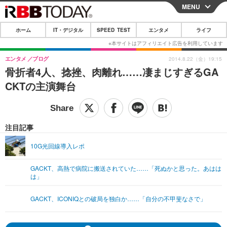
MENU
CLOSE
ホーム
IT・デジタル
SPEED TEST
エンタメ
ライフ
ホーム
IT・デジタル
エンタメ
ブログ
2014.8.22（金）19:15
骨折者4人、捻挫、肉離れ……凄まじすぎるGA
IT・デジタルTOP
スマートフォン
SPEED TEST
CKTの主演舞台
ネタ
ガジェット・ツール
エンタメ
ショッピング
その他
エンタメTOP
映画・ドラマ
ライフ
注目記事
韓流・K-POP
韓国・芸能
ライフTOP
グルメ
リリース一覧
10G光回線導入レポ
音楽
スポーツ
ペット
ショッピング
プッシュ通知の停止方法
GACKT、高熱で病院に搬送されていた……「死ぬかと思った。あはは
は」
グラビア
ブログ
その他
ショッピング
その他
GACKT、ICONIQとの破局を独白か……「自分の不甲斐なさで」