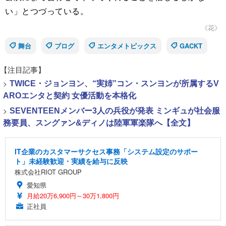
い」とつづっている。
《花》
舞台
ブログ
エンタメトピックス
GACKT
【注目記事】
>
TWICE・ジョンヨン、“実姉”コン・スンヨンが所属するV
AROエンタと契約 女優活動を本格化
>
SEVENTEENメンバー3人の兵役が発表 ミンギュが社会服
務要員、スングァン&ディノは陸軍軍楽隊へ【全文】
IT企業のカスタマーサクセス事務「システム設定のサポー
ト」未経験歓迎・実績を給与に反映
株式会社RIOT GROUP
愛知県
月給20万6,900円～30万1,800円
正社員