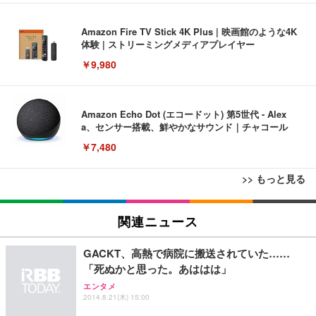
Amazon Fire TV Stick 4K Plus | 映画館のような4K
体験 | ストリーミングメディアプレイヤー
￥9,980
Amazon Echo Dot (エコードット) 第5世代 - Alex
a、センサー搭載、鮮やかなサウンド｜チャコール
￥7,480
>> もっと見る
[EdoErgo] オフィスチェア 椅子 テレワーク 疲れな
EIZO ビジネス向けプレミアムモニター | FlexScan
Amazonベーシック ペットシーツ 薄型 レギュラー 1
い 跳ね上げ式アームレスト コンパクト 約105度ロッ
EV3240X-WT | 31.5型4K UHD・USB Type-C・ホワ
関連ニュース
回使い捨て 無香料 ホワイト 300枚
キング pc 事務椅子 360度回転 座面昇降 強化ナイロ
イト
ン樹脂ベース 通気性メッシュ 在宅ワーク H-WY01
￥3,373
￥5,699
￥105,595
GACKT、高熱で病院に搬送されていた……
(黒網+黒枠+黒足)
「死ぬかと思った。あははは」
エンタメ
EIZO ビジネス向けプレミアムモニター | FlexScan
SIHOO B100 オフィスチェア／デスクチェア メッシ
Amazonベーシック ペットシーツ 厚型 ワイド 42枚
2014.8.21(木) 15:00
EV2740X-WT | 27.0型4K UHD・USB Type-C・ホワ
ュチェア 人間工学 疲れない ブラック
x2袋(84枚) ホワイト(吸収面:ライトブルー)
イト