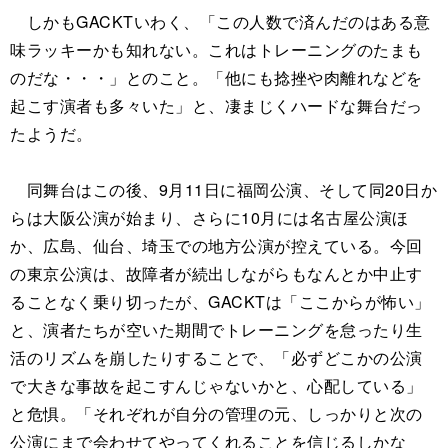
しかもGACKTいわく、「この人数で済んだのはある意
味ラッキーかも知れない。これはトレーニングのたまも
のだな・・・」とのこと。「他にも捻挫や肉離れなどを
起こす演者も多々いた」と、凄まじくハードな舞台だっ
たようだ。
同舞台はこの後、9月11日に福岡公演、そして同20日か
らは大阪公演が始まり、さらに10月には名古屋公演ほ
か、広島、仙台、埼玉での地方公演が控えている。今回
の東京公演は、故障者が続出しながらもなんとか中止す
ることなく乗り切ったが、GACKTは「ここからが怖い」
と、演者たちが空いた期間でトレーニングを怠ったり生
活のリズムを崩したりすることで、「必ずどこかの公演
で大きな事故を起こすんじゃないかと、心配している」
と危惧。「それぞれが自分の管理の元、しっかりと次の
公演にまで会わせてやってくれることを信じるしかな