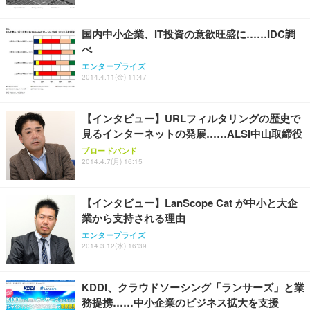
国内中小企業、IT投資の意欲旺盛に……IDC調
べ
エンタープライズ
2014.4.11(金) 11:47
【インタビュー】URLフィルタリングの歴史で
見るインターネットの発展……ALSI中山取締役
ブロードバンド
2014.4.7(月) 16:15
【インタビュー】LanScope Cat が中小と大企
業から支持される理由
エンタープライズ
2014.3.12(水) 16:39
KDDI、クラウドソーシング「ランサーズ」と業
務提携……中小企業のビジネス拡大を支援