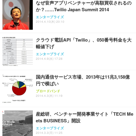
なぜ音声アプリベンチャーが高額買収されるの
か？……Twilio Japan Summit 2014
Sezlife オフィスチェア デスクチェア 疲れない テレ
【純正品】27"ゲーミングモニター DualSense 充電
ネオ・ルーライフ ネオ・オムツ L 中型犬用 26枚入
エンタープライズ
ワーク チェア 強化バックレスト 30度ロッキング機
2014.4.10(木) 20:10
フック付き（CFI-ZDM1J）
り 単品
能 人間工学 椅子 腰サポート 90度跳ね上げ式アーム
レスト 3Dヘッドレスト ハンガー付き 高反発クッシ
￥49,979
￥1,800
￥7,680
ョン PCチェア 通気性メッシュ ゲーミング/勉強/事
クラウド電話API「Twilio」、050番号料金を大
務用 おしゃれ パソコンチェア (ブラック)
幅値下げ
Sezlife オフィスチェア デスクチェア 疲れない テレ
【整備済み品】Dell E2724HS 27インチ 液晶モニタ
Smart Basic(スマートベーシック) 【Amazon.co.jp
エンタープライズ
ワーク チェア 強化バックレスト 30度ロッキング機
ー フルHD（1920×1080）VA 非光沢 HDMI/DisplayP
限定】 Smart Basic アイリスオーヤマ ペットシーツ
2014.4.9(水) 17:28
能 人間工学 椅子 腰サポート 90度跳ね上げ式アーム
ort/VGA スピーカー内蔵 高さ調整 スイベル VESA対
超厚型 お徳用 ワイド 100枚入 (x 1) (ケース販売)
レスト 3Dヘッドレスト ハンガー付き 高反発クッシ
応 ComfortView ビジネス向け
￥7,680
￥15,800
￥3,670
ョン PCチェア 通気性メッシュ ゲーミング/勉強/事
国内通信サービス市場、2013年は11兆3,158億
務用 おしゃれ パソコンチェア (ホワイト)
円で横ばい
ANDWINT オフィスチェア デスクチェア 肘なし メ
【MiniLED/24.5inch/280Hz/FHD】GRAPHT THE S
アイリスオーヤマ ペットシーツ 超厚型 お徳用 レギ
ッシュ 通気性 ランバーサポート付き 腰サポート ガ
HOOTER Gaming Monitor 24” Essential ゲーミン
ブロードバンド
ュラー 200枚入【Amazon.co.jp限定】
ス圧無段階昇降 360度回転 キャスター付き コンパク
グモニター QD 24.5インチ 1ms FHD 量子ドット 残
2014.4.3(木) 11:19
ト 幅52×奥行58.5×高さ84～96cm テレワーク 在宅
像低減 (3年保証 | 輝点保証 | 日本メーカー)
￥3,731
￥4,139
￥34,980
勤務 ブラック
産総研、ベンチャー開発事業サイト「TECH Me
ets BUSINESS」開設
エンタープライズ
2014.3.3(月) 11:25