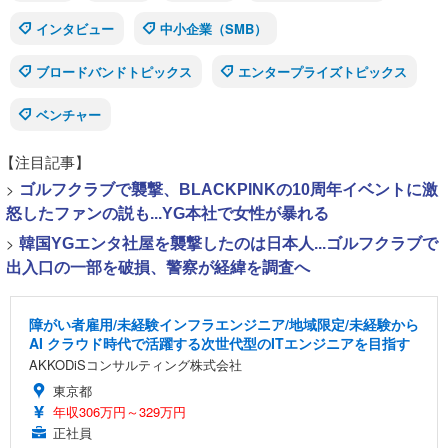
インタビュー
中小企業（SMB）
ブロードバンドトピックス
エンタープライズトピックス
ベンチャー
【注目記事】
>
ゴルフクラブで襲撃、BLACKPINKの10周年イベントに激
怒したファンの説も...YG本社で女性が暴れる
>
韓国YGエンタ社屋を襲撃したのは日本人...ゴルフクラブで
出入口の一部を破損、警察が経緯を調査へ
障がい者雇用/未経験インフラエンジニア/地域限定/未経験から
AI クラウド時代で活躍する次世代型のITエンジニアを目指す
AKKODiSコンサルティング株式会社
東京都
年収306万円～329万円
正社員