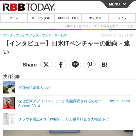
MENU
CLOSE
ホーム
IT・デジタル
SPEED TEST
エンタメ
ライフ
ホーム
IT・デジタル
エンタープライズ
ソフトウェア・サービス
2014.4.16（水）18:30
【インタビュー】日米ITベンチャーの動向・違
IT・デジタルTOP
スマートフォン
SPEED TEST
い
ネタ
ガジェット・ツール
エンタメ
ショッピング
その他
エンタメTOP
映画・ドラマ
ライフ
注目記事
韓流・K-POP
韓国・芸能
ライフTOP
グルメ
リリース一覧
10G光回線導入レポ
音楽
スポーツ
ペット
ショッピング
プッシュ通知の停止方法
なぜ音声アプリベンチャーが高額買収されるのか？……Twilio Japan
Summit 2014
グラビア
ブログ
その他
ショッピング
その他
クラウド電話API「Twilio」、050番号料金を大幅値下げ