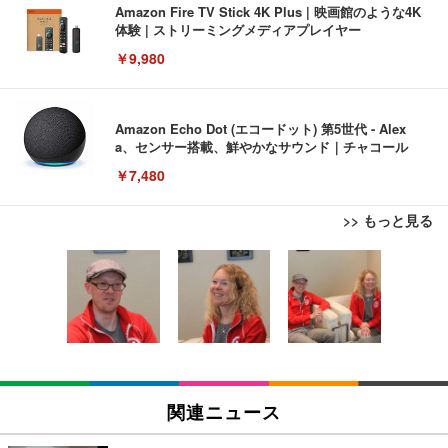
Amazon Fire TV Stick 4K Plus | 映画館のような4K
体験 | ストリーミングメディアプレイヤー
￥9,980
Amazon Echo Dot (エコードット) 第5世代 - Alex
a、センサー搭載、鮮やかなサウンド｜チャコール
￥7,480
>> もっと見る
[EdoErgo] オフィスチェア 椅子 テレワーク 疲れな
EIZO ビジネス向けプレミアムモニター | FlexScan
Amazonベーシック ペットシーツ 薄型 レギュラー 1
い 跳ね上げ式アームレスト コンパクト 約105度ロッ
EV3240X-WT | 31.5型4K UHD・USB Type-C・ホワ
回使い捨て 無香料 ホワイト 300枚
キング pc 事務椅子 360度回転 座面昇降 強化ナイロ
イト
ン樹脂ベース 通気性メッシュ 在宅ワーク H-WY01
￥3,373
￥5,699
￥105,595
(黒網+黒枠+黒足)
EIZO ビジネス向けプレミアムモニター | FlexScan
SIHOO B100 オフィスチェア／デスクチェア メッシ
Amazonベーシック ペットシーツ 厚型 ワイド 42枚
EV2740X-WT | 27.0型4K UHD・USB Type-C・ホワ
ュチェア 人間工学 疲れない ブラック
x2袋(84枚) ホワイト(吸収面:ライトブルー)
関連ニュース
イト
￥27,999
￥3,234
￥109,572