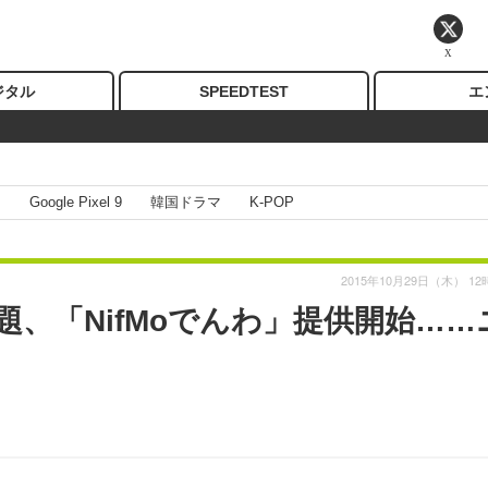
X
ジタル
SPEEDTEST
エ
I
Google Pixel 9
韓国ドラマ
K-POP
2015年10月29日（木） 12
題、「NifMoでんわ」提供開始……