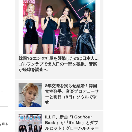
韓国YGエンタ社屋を襲撃したのは日本人…
ゴルフクラブで出入口の一部を破損、警察
が経緯を調査へ
8年交際を実らせ結婚！韓国
イオンモバイル、60歳以上のシニア向けプランを強化
女性歌手、音楽プロデューサ
ーと明日（8日）ソウルで挙
式
「nuroモバイル」にソフトバンク回線プラン登場。19日からスタート
ILLIT、新曲『I Got Your
Back 』が『It’s Me』とダブ
を送る
ルヒット！グローバルチャー