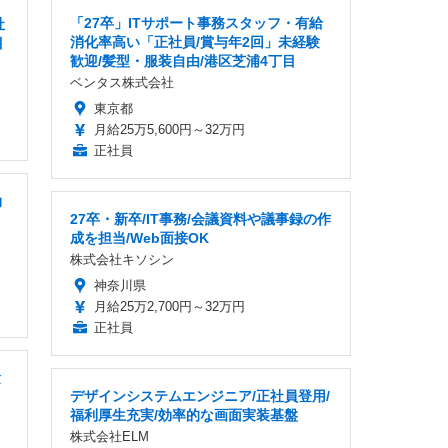
「27卒」ITサポート事務スタッフ・有給
社
消化率高い「正社員/賞与年2回」未経験
目
歓迎/髪型・服装自由/港区芝浦4丁目
ベンタス株式会社
東京都
月給25万5,600円～32万円
正社員
効
27卒・新卒/IT事務/会議資料や議事録の作
成を担当/Web面接OK
株式会社キソシン
神奈川県
月給25万2,700円～32万円
正社員
験
デザインシステムエンジニア/正社員登用/
福利厚生充実/効率的な画面実装基盤
株式会社ELM