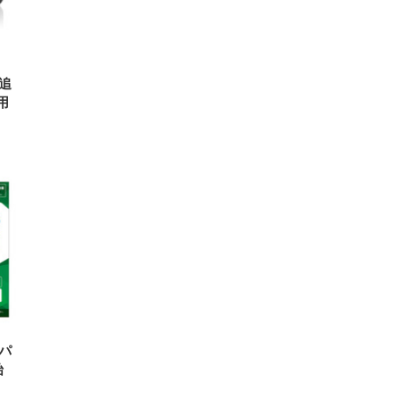
に追
用
Mパ
始