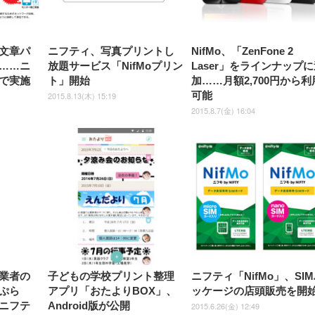
文章パ
ニフティ、写真プリントし
NifMo、「ZenFone 2
……ニ
放題サービス「NifMoプリン
Laser」をラインナップ
で実施
ト」開始
加……月額2,700円から利
可能
2015.8.13(木) 15:19
2015.8.7(金) 16:04
業者の
子どもの学校プリント整理
ニフティ「NifMo」、SI
ぷら
アプリ「おたよりBOX」、
ッケージの店頭販売を開
ニフテ
Android版が公開
2015.6.26(金) 12:49