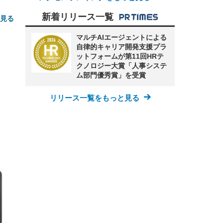
新着リリース一覧
と見る
マルチAIエージェントによる
自律的キャリア開発支援プラ
ットフォームが第11回HRテ
クノロジー大賞「人事システ
ム部門優秀賞」を受賞
リリース一覧をもっと見る
FHD】
ェ
ット
 メ
レギ
 ゲ
ーサ
ンチ
 ガ
 (3
回
ー)
ンパ
高さ
 在