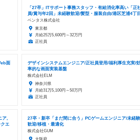
「27卒」ITサポート事務スタッフ・有給消化率高い「正
員/賞与年2回」未経験歓迎/髪型・服装自由/港区芝浦4丁
ベンタス株式会社
東京都
月給25万5,600円～32万円
正社員
eb面
デザインシステムエンジニア/正社員登用/福利厚生充実/
率的な画面実装基盤
株式会社ELM
神奈川県
月給31万5,100円～50万円
正社員
ア,
27卒・新卒「まだ間に合う」PCゲームエンジニア/未経
ークエ
歓迎/移植・最適化
株式会社GUM
大阪府