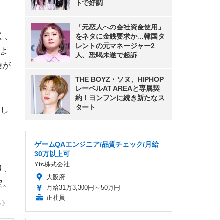
トで好調
「元恋人への会社資金使用」
く、
をネタに金銭要求か…韓国タ
レントの元マネージャー2
よ
人、恐喝未遂で起訴
信が
THE BOYZ・ソヌ、HIPHOP
レーベルAT AREAと専属契
約！ヨンフンに続き新たなス
タート
過し
ゲームQAエンジニア/品質チェック/月給
30万以上可
Yts株式会社
り、
大阪府
定。
月給31万3,300円～50万円
正社員
晶》