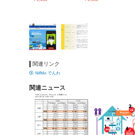
関連リンク
EIZO ビジネス向けプレミア
EIZO ビジネス向けプレミア
【純
[EdoErgo] オフィスチェア 椅
Amazonベーシック ペットシ
SIHOO B100 オフィスチェア
Amazonベーシック ペットシ
ムモニター | FlexScan
ムモニター | FlexScan
ニタ
NifMo でんわ
子 テレワーク 疲れない 跳ね
ーツ 薄型 レギュラー 1回使い
／デスクチェア メッシュチェ
ーツ 厚型 ワイド 42枚x2袋(84
EV3240X-WT | 31.5型4K
EV2740X-WT | 27.0型4K
ク付
上げ式アームレスト コンパク
捨て 無香料 ホワイト 300枚
ア 人間工学 疲れない ブラッ
枚) ホワイト(吸収面:ライトブ
UHD・USB Type-C・ホワイ
UHD・USB Type-C・ホワイ
ト 約105度ロッキング pc 事務
￥105,595
￥109,572
ク
ルー)
￥4
ト
ト
関連ニュース
￥5,699
￥3,373
￥27,999
￥3,234
椅子 360度回転 座面昇降 強化
ナイロン樹脂ベース 通気性メ
ッシュ 在宅ワーク H-
WY01(黒網+黒枠+黒足)