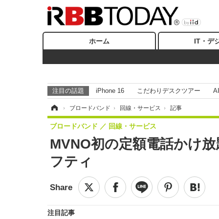
ホーム
IT・デ
注目の話題
iPhone 16
こだわりデスクツアー
A
ホーム
›
ブロードバンド
›
回線・サービス
›
記事
ブロードバンド
回線・サービス
MVNO初の定額電話かけ放
フティ
注目記事