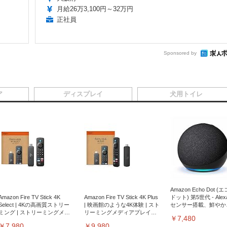
月給26万3,100円～32万円
正社員
Sponsored by
ア
ディスプレイ
犬用トイレ
Amazon Echo Dot (
Amazon Fire TV Stick 4K
Amazon Fire TV Stick 4K Plus
ドット) 第5世代 - Ale
Select | 4Kの高画質ストリー
| 映画館のような4K体験 | スト
センサー搭載、鮮やか
ミング | ストリーミングメデ
リーミングメディアプレイヤ
サウンド｜チャコール
￥7,480
ィアプレイヤー
ー
￥7,980
￥9,980