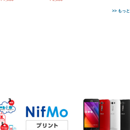
>> もっ
【整備済み品】Dell
【MiniLED/24.5inch/280Hz/
正品】27"ゲーミングモ
ANDWINT オフィスチ
アイリスオーヤマ ペ
Sezlife オフィスチェア デスク
ネオ・ルーライフ ネオ・オム
E2724HS 27インチ 液晶モ
Sezlife オフィスチェア デスク
Smart Basic(スマートベーシ
GRAPHT THE SHOOTER
ー DualSense 充電フッ
ア デスクチェア 肘なし
シーツ 超厚型 お徳用 
チェア 疲れない テレワーク
ツ L 中型犬用 26枚入り 単品
ニター フル
チェア 疲れない テレワーク
ック) 【Amazon.co.jp限定】
Gaming Monitor 24” Essential
き（CFI-ZDM1J）
ッシュ 通気性 ランバ
ュラー 200枚入
チェア 強化バックレスト 30
HD（1920×1080）VA 非光
チェア 強化バックレスト 30度
Smart Basic アイリスオーヤマ
ーミングモニター QD 24.5イ
ポート付き 腰サポート
【Amazon.co.jp限定】
￥1,800
￥15,800
￥34,980
9,979
度ロッキング機能 人間工学 椅
沢 HDMI/DisplayPort/VGA
ロッキング機能 人間工学 椅子
ペットシーツ 超厚型 お徳用
￥4,139
￥3,731
1ms FHD 量子ドット 残像低減
ス圧無段階昇降 360度
￥7,680
￥7,680
￥3,670
子 腰サポート 90度跳ね上げ
スピーカー内蔵 高さ調整 ス
腰サポート 90度跳ね上げ式ア
ワイド 100枚入 (x 1) (ケース
年保証 | 輝点保証 | 日本メーカ
転 キャスター付き コ
式アームレスト 3Dヘッドレス
イベル VESA対応
ームレスト 3Dヘッドレスト
販売)
クト 幅52×奥行58.5×
ト ハンガー付き 高反発クッシ
ComfortView ビジネス向け
ハンガー付き 高反発クッショ
84～96cm テレワーク
ョン PCチェア 通気性メッシ
ン PCチェア 通気性メッシュ
宅勤務 ブラック
ュ ゲーミング/勉強/事務用 お
ゲーミング/勉強/事務用 おし
しゃれ パソコンチェア (ブラ
ゃれ パソコンチェア (ホワイ
ック)
ト)