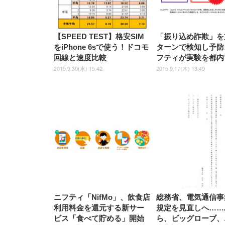
【SPEED TEST】格安SIM
「振り込め詐欺」を
をiPhone 6sで使う！ドコモ
ターンで検知し予防
回線と速度比較
フティが実験を都内
2015.9.30(水) 15:42
2015.9.17(木) 13:49
ニフティ「NifMo」、飲食店
総務省、電気通信事
利用料金を還元する新サー
規定を見直しへ……
ビス「食べて貯める」開始
ら、ビッグローブ、