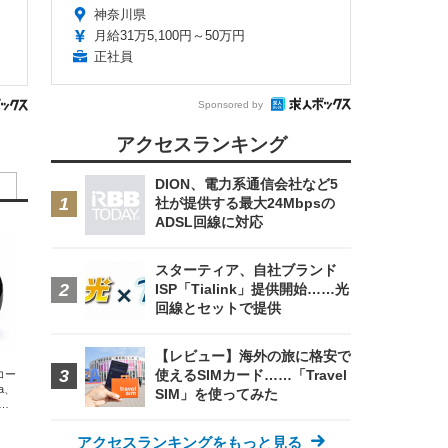
神奈川県
月給31万5,100円～50万円
正社員
Sponsored by
アクセスランキング
DION、電力系通信会社など5
社が提供する最大24Mbpsの
ADSL回線に対応
スターティア、自社ブランド
ISP「Tialink」提供開始……光
回線とセットで提供
【レビュー】海外の旅に格安で
使えるSIMカード……「Travel
エコー
xa、
SIM」を使ってみた
な
アクセスランキングをもっと見る