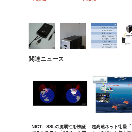
関連ニュース
EIZO ビジネス向けプレミア
EIZO ビジネス向けプレミア
【純
[EdoErgo] オフィスチェア 椅
Amazonベーシック ペットシ
SIHOO B100 オフィスチェア
Amazonベーシック ペットシ
ムモニター | FlexScan
ムモニター | FlexScan
ニタ
子 テレワーク 疲れない 跳ね
ーツ 薄型 レギュラー 1回使い
／デスクチェア メッシュチェ
ーツ 厚型 ワイド 42枚x2袋(84
EV3240X-WT | 31.5型4K
EV2740X-WT | 27.0型4K
ク付
上げ式アームレスト コンパク
捨て 無香料 ホワイト 300枚
ア 人間工学 疲れない ブラッ
枚) ホワイト(吸収面:ライトブ
UHD・USB Type-C・ホワイ
UHD・USB Type-C・ホワイ
ト 約105度ロッキング pc 事務
￥105,595
￥109,572
ク
ルー)
￥4
ト
ト
￥5,699
￥3,373
￥27,999
￥3,234
椅子 360度回転 座面昇降 強化
ナイロン樹脂ベース 通気性メ
ッシュ 在宅ワーク H-
WY01(黒網+黒枠+黒足)
NICT、SSLの脆弱性を検証
超高速ネット衛星「