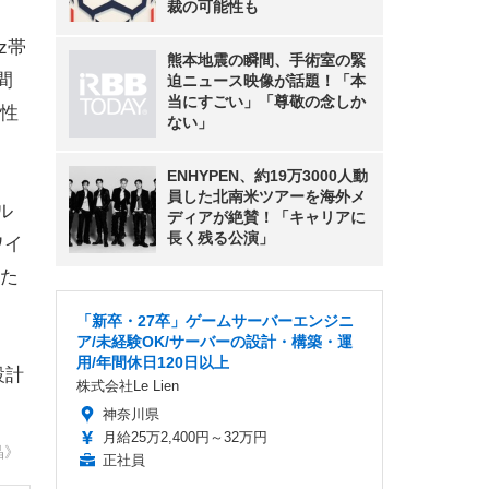
裁の可能性も
z帯
熊本地震の瞬間、手術室の緊
間
迫ニュース映像が話題！「本
当にすごい」「尊敬の念しか
性
ない」
ENHYPEN、約19万3000人動
員した北南米ツアーを海外メ
ル
ディアが絶賛！「キャリアに
長く残る公演」
ワイ
た
「新卒・27卒」ゲームサーバーエンジニ
ア/未経験OK/サーバーの設計・構築・運
用/年間休日120日以上
設計
株式会社Le Lien
神奈川県
月給25万2,400円～32万円
晶》
正社員