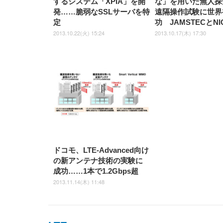
するシステム「XPIA」を開
な」を用いた無人探
発……脆弱なSSLサーバを特
遠隔操作試験に世界
定
功 JAMSTECとNI
2013.10.22(火) 15:24
2013.10.17(木) 17:30
ドコモ、LTE-Advanced向け
の新アンテナ技術の実験に
成功……1本で1.2Gbps超
2013.11.14(木) 11:48