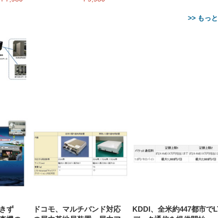
>> もっ
【整備済み品】Dell
【MiniLED/24.5inch/280Hz/
正品】27"ゲーミングモ
ANDWINT オフィスチ
アイリスオーヤマ ペ
Sezlife オフィスチェア デスク
ネオ・ルーライフ ネオ・オム
E2724HS 27インチ 液晶モ
Sezlife オフィスチェア デスク
Smart Basic(スマートベーシ
GRAPHT THE SHOOTER
ー DualSense 充電フッ
ア デスクチェア 肘なし
シーツ 超厚型 お徳用 
チェア 疲れない テレワーク
ツ L 中型犬用 26枚入り 単品
ニター フル
チェア 疲れない テレワーク
ック) 【Amazon.co.jp限定】
Gaming Monitor 24” Essential
き（CFI-ZDM1J）
ッシュ 通気性 ランバ
ュラー 200枚入
チェア 強化バックレスト 30
HD（1920×1080）VA 非光
チェア 強化バックレスト 30度
Smart Basic アイリスオーヤマ
ーミングモニター QD 24.5イ
ポート付き 腰サポート
【Amazon.co.jp限定】
￥1,800
￥15,800
￥34,980
9,979
度ロッキング機能 人間工学 椅
沢 HDMI/DisplayPort/VGA
ロッキング機能 人間工学 椅子
ペットシーツ 超厚型 お徳用
￥4,139
￥3,731
1ms FHD 量子ドット 残像低減
ス圧無段階昇降 360度
￥7,680
￥7,680
￥3,670
子 腰サポート 90度跳ね上げ
スピーカー内蔵 高さ調整 ス
腰サポート 90度跳ね上げ式ア
ワイド 100枚入 (x 1) (ケース
年保証 | 輝点保証 | 日本メーカ
転 キャスター付き コ
式アームレスト 3Dヘッドレス
イベル VESA対応
ームレスト 3Dヘッドレスト
販売)
クト 幅52×奥行58.5×
ト ハンガー付き 高反発クッシ
ComfortView ビジネス向け
ハンガー付き 高反発クッショ
84～96cm テレワーク
ョン PCチェア 通気性メッシ
ン PCチェア 通気性メッシュ
宅勤務 ブラック
ュ ゲーミング/勉強/事務用 お
ゲーミング/勉強/事務用 おし
しゃれ パソコンチェア (ブラ
ゃれ パソコンチェア (ホワイ
ック)
ト)
きず
ドコモ、マルチバンド対応
KDDI、全米約447都市でL