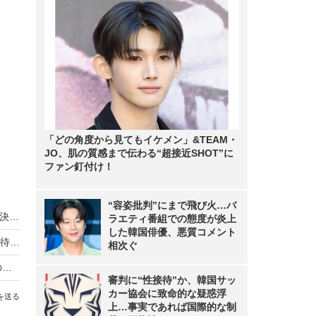
「どの角度から見てもイケメン」&TEAM・
JO、肌の質感まで伝わる“超接近SHOT”に
ファン釘付け！
“容姿批判”にまで飛び火…バ
【新着！防犯トレンド】IPカメラの運用課題を解決する「Coral Edge BOX」とは？
ラエティ番組での態度が炎上
した韓国俳優、悪質コメント
災害時にも対応する見守りサービスへの応用に期待！次世代自営無線システム
相次ぐ
省電力＆低コスト！LPWA対応IoTゲートウェイの実証実験をドコモが実施
審判に“性接待”か、韓国サッ
カー協会に致命的な疑惑浮
を送る
上…事実であれば国際的な制