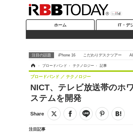
ホーム
IT・デ
注目の話題
iPhone 16
こだわりデスクツアー
A
ホーム
›
ブロードバンド
›
テクノロジー
›
記事
ブロードバンド
テクノロジー
NICT、テレビ放送帯のホ
ステムを開発
注目記事