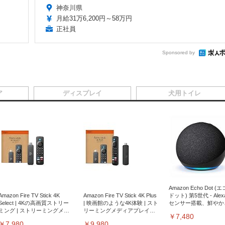
神奈川県
月給31万6,200円～58万円
正社員
Sponsored by
ア
ディスプレイ
犬用トイレ
Amazon Echo Dot (
Amazon Fire TV Stick 4K
Amazon Fire TV Stick 4K Plus
ドット) 第5世代 - Ale
Select | 4Kの高画質ストリー
| 映画館のような4K体験 | スト
センサー搭載、鮮やか
ミング | ストリーミングメデ
リーミングメディアプレイヤ
サウンド｜チャコール
￥7,480
ィアプレイヤー
ー
￥7,980
￥9,980