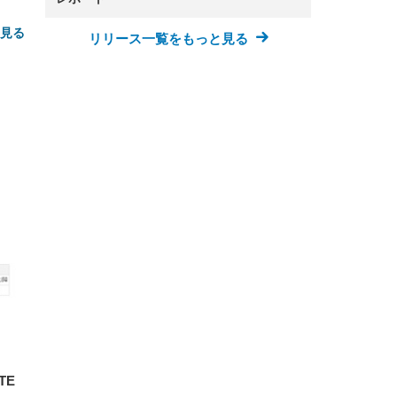
と見る
リリース一覧をもっと見る
FHD】
ェ
ット
 メ
レギ
 ゲ
ーサ
ンチ
 ガ
 (3
回
ー)
ンパ
高さ
 在
TE