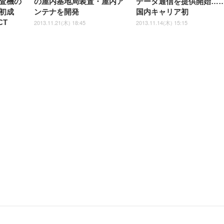
査機の
の屋内基地局装置・屋内ア
データ通信を提供開始…
初成
ンテナを開発
国内キャリア初
CT
2013.11.21(木) 18:45
2013.11.14(木) 15:15