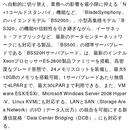
へ自動的に切り替え、業務への影響を最小限に抑える「N
+1コールドスタンバイ」機能など、「BladeSymphony」
のハイエンドモデル「BS2000」、小型高集積モデル「B
S320」の機能や信頼性を引き継ぎながら、イーサネッ
ト・ファブリックなど、最新のデータセンターネットワ
ークにも対応する製品。「BS500」の標準サーバブレー
ドである「BS520Hサーバブレード」は、最新のインテル
XeonプロセッサーE5-2600製品ファミリーを搭載。高密
度なブレード形態で、24メモリスロットを装備し、最大5
12GBのメモリを搭載可能。1サーバブレードあたり無償
で4LPARまで、最大30LPARまで利用できる。また、VM
ware ESX/ESXi、Microsoft Windows Server 2008 Hyper
-V、Linux KVMにも対応する。LANとSAN（Storage Are
a Network）のI/O（データ入出力）の統合を可能にする新
通信規格「Data Center Bridging（DCB）」にも対応す
る。