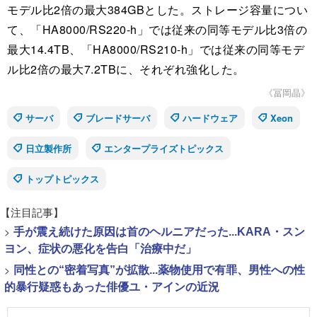
モデル比2倍の最大384GBとした。ストレージ容量につい
て、「HA8000/RS220-h」では従来の同等モデル比3倍の
最大14.4TB、「HA8000/RS210-h」では従来の同等モデ
ル比2倍の最大7.2TBに、それぞれ強化した。
《冨岡晶》
サーバ
ブレードサーバ
ハードウェア
Xeon
日立製作所
エンタープライズトピックス
トップトピックス
【注目記事】
>
手が震え続けた原因は首のヘルニアだった...KARA・スン
ヨン、症状の悪化を告白「治療中だ」
>
同性との“密着写真”が拡散...薬物使用で有罪、男性への性
的暴行疑惑もあった俳優ユ・アインの近況