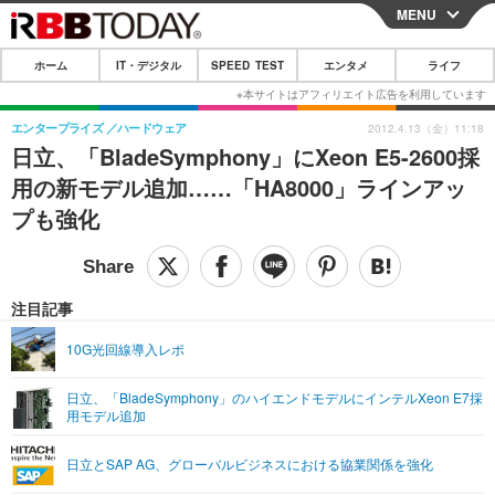
MENU
CLOSE
ホーム
IT・デジタル
SPEED TEST
エンタメ
ライフ
ホーム
IT・デジタル
エンタープライズ
ハードウェア
2012.4.13（金）11:18
日立、「BladeSymphony」にXeon E5-2600採
IT・デジタルTOP
スマートフォン
SPEED TEST
用の新モデル追加……「HA8000」ラインアッ
ネタ
ガジェット・ツール
プも強化
エンタメ
ショッピング
その他
エンタメTOP
映画・ドラマ
ライフ
韓流・K-POP
韓国・芸能
注目記事
ライフTOP
グルメ
リリース一覧
音楽
スポーツ
10G光回線導入レポ
ペット
ショッピング
プッシュ通知の停止方法
グラビア
ブログ
その他
日立、「BladeSymphony」のハイエンドモデルにインテルXeon E7採
用モデル追加
ショッピング
その他
日立とSAP AG、グローバルビジネスにおける協業関係を強化