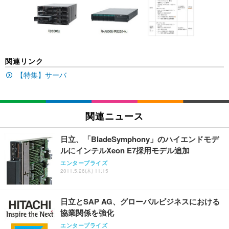
い 跳ね上げ式アームレスト コンパクト 約105度ロッ
EV3240X-WT | 31.5型4K UHD・USB Type-C・ホワ
回使い捨て 無香料 ホワイト 300枚
キング pc 事務椅子 360度回転 座面昇降 強化ナイロ
イト
ン樹脂ベース 通気性メッシュ 在宅ワーク H-WY01
￥3,373
￥5,699
￥105,595
(黒網+黒枠+黒足)
EIZO ビジネス向けプレミアムモニター | FlexScan
SIHOO B100 オフィスチェア／デスクチェア メッシ
Amazonベーシック ペットシーツ 厚型 ワイド 42枚
関連リンク
EV2740X-WT | 27.0型4K UHD・USB Type-C・ホワ
ュチェア 人間工学 疲れない ブラック
x2袋(84枚) ホワイト(吸収面:ライトブルー)
イト
【特集】サーバ
￥27,999
￥3,234
￥109,572
Sezlife オフィスチェア デスクチェア 疲れない テレ
関連ニュース
【純正品】27"ゲーミングモニター DualSense 充電
ネオ・ルーライフ ネオ・オムツ L 中型犬用 26枚入
ワーク チェア 強化バックレスト 30度ロッキング機
フック付き（CFI-ZDM1J）
り 単品
能 人間工学 椅子 腰サポート 90度跳ね上げ式アーム
日立、「BladeSymphony」のハイエンドモデ
レスト 3Dヘッドレスト ハンガー付き 高反発クッシ
￥49,979
￥1,800
￥7,680
ルにインテルXeon E7採用モデル追加
ョン PCチェア 通気性メッシュ ゲーミング/勉強/事
務用 おしゃれ パソコンチェア (ブラック)
エンタープライズ
2011.5.26(木) 11:15
Sezlife オフィスチェア デスクチェア 疲れない テレ
【整備済み品】Dell E2724HS 27インチ 液晶モニタ
Smart Basic(スマートベーシック) 【Amazon.co.jp
ワーク チェア 強化バックレスト 30度ロッキング機
ー フルHD（1920×1080）VA 非光沢 HDMI/DisplayP
限定】 Smart Basic アイリスオーヤマ ペットシーツ
能 人間工学 椅子 腰サポート 90度跳ね上げ式アーム
ort/VGA スピーカー内蔵 高さ調整 スイベル VESA対
超厚型 お徳用 ワイド 100枚入 (x 1) (ケース販売)
日立とSAP AG、グローバルビジネスにおける
レスト 3Dヘッドレスト ハンガー付き 高反発クッシ
応 ComfortView ビジネス向け
￥7,680
￥15,800
￥3,670
ョン PCチェア 通気性メッシュ ゲーミング/勉強/事
協業関係を強化
務用 おしゃれ パソコンチェア (ホワイト)
エンタープライズ