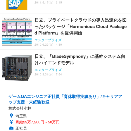
ANDWINT オフィスチェア デスクチェア 肘なし メ
【MiniLED/24.5inch/280Hz/FHD】GRAPHT THE S
2011.5.17(火) 16:15
アイリスオーヤマ ペットシーツ 超厚型 お徳用 レギ
ッシュ 通気性 ランバーサポート付き 腰サポート ガ
HOOTER Gaming Monitor 24” Essential ゲーミン
ュラー 200枚入【Amazon.co.jp限定】
ス圧無段階昇降 360度回転 キャスター付き コンパク
グモニター QD 24.5インチ 1ms FHD 量子ドット 残
ト 幅52×奥行58.5×高さ84～96cm テレワーク 在宅
像低減 (3年保証 | 輝点保証 | 日本メーカー)
￥3,731
日立、プライベートクラウドの導入迅速化を図
￥4,139
￥34,980
勤務 ブラック
ったパッケージ「Harmonious Cloud Package
d Platform」を提供開始
エンタープライズ
2010.6.22(火) 14:30
日立、「BladeSymphony」に基幹システム向
けハイエンドモデル
エンタープライズ
2010.3.31(水) 17:54
ゲームQAエンジニア正社員「育休取得実績あり」/キャリアア
ップ支援・未経験歓迎
株式会社小林
埼玉県
月給29万7,200円～50万円
正社員