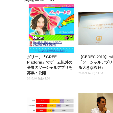
EIZO ビジネス向けプレミア
EIZO ビジネス向けプレミア
【純
[EdoErgo] オフィスチェア 椅
Amazonベーシック ペットシ
SIHOO B100 オフィスチェア
Amazonベーシック ペットシ
ムモニター | FlexScan
ムモニター | FlexScan
ニタ
子 テレワーク 疲れない 跳ね
ーツ 薄型 レギュラー 1回使い
／デスクチェア メッシュチェ
ーツ 厚型 ワイド 42枚x2袋(84
EV3240X-WT | 31.5型4K
EV2740X-WT | 27.0型4K
ク付
上げ式アームレスト コンパク
捨て 無香料 ホワイト 300枚
ア 人間工学 疲れない ブラッ
枚) ホワイト(吸収面:ライトブ
UHD・USB Type-C・ホワイ
UHD・USB Type-C・ホワイ
ト 約105度ロッキング pc 事務
￥105,595
￥109,572
ク
ルー)
￥4
ト
ト
￥5,699
￥3,373
￥27,999
￥3,234
椅子 360度回転 座面昇降 強化
ナイロン樹脂ベース 通気性メ
ッシュ 在宅ワーク H-
WY01(黒網+黒枠+黒足)
グリー、「GREE
【CEDEC 2010】m
Platform」でゲーム以外の
「ソーシャルアプリ
分野のソーシャルアプリを
る大きな誤解」
募集・公開
2010.9.14(火) 11:56
2010.10.8(金) 9:30