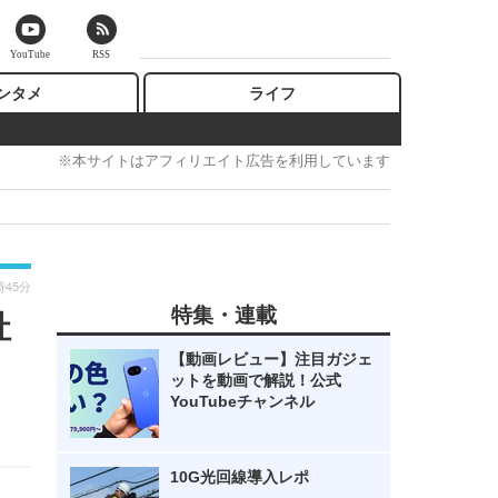
YouTube
RSS
ンタメ
ライフ
※本サイトはアフィリエイト広告を利用しています
時45分
特集・連載
社
【動画レビュー】注目ガジェ
ットを動画で解説！公式
YouTubeチャンネル
10G光回線導入レポ