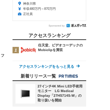
神奈川県
年収480万円～870万円
FHD】
ェ
正社員
ット
 メ
レギ
 ゲ
ーサ
ンチ
 ガ
Sponsored by
 (3
回
ー)
ンパ
アクセスランキング
高さ
 在
任天堂、ビデオコーデックの
Mobiclipを買収
トフ
」
アクセスランキングをもっと見る
新着リリース一覧
27インチ4K Mini LED手術用
モニター LG Medical
Display「27HS714S-W」の
取り扱いを開始