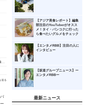
【アジア美食レポート】編集
部注目のYouTuberがオスス
メ！タイ・バンコクに行った
ら食べたいグルメをチェック
【エンタメRBB】注目の人に
インタビュー
LINE、日米両国において新規上場へ……3500万株を公募
【坂道グループニュース】ー
エンタメRBBー
を送る
バ
最新ニュース
ソー