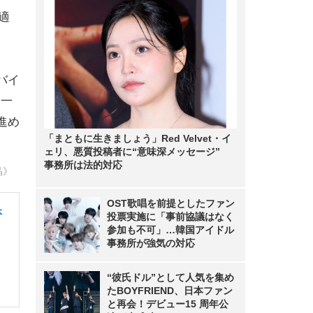
適
バイ
。一
進め
「まともに生きましょう」Red Velvet・イ
ェリ、悪質投稿者に“意味深メッセージ”
事務所は法的対応
晶》
OST歌唱を前提としたファン
休
投票実施に「事前協議はなく
参加も不可」…韓国アイドル
事務所が強気の対応
“彼氏ドル”として人気を集め
たBOYFRIEND、日本ファン
と再会！デビュー15 周年公