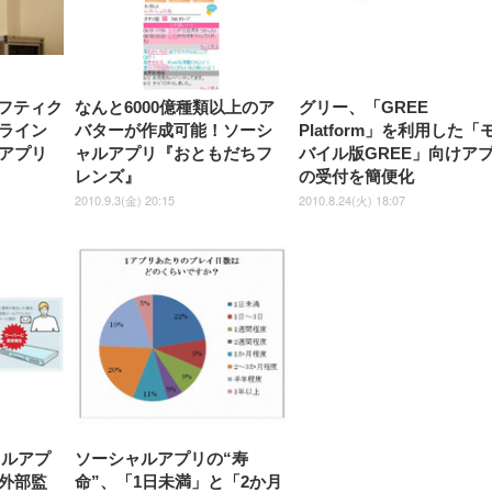
】ニフティク
なんと6000億種類以上のア
グリー、「GREE
ライン
バターが作成可能！ソーシ
Platform」を利用した「
アプリ
ャルアプリ『おともだちフ
バイル版GREE」向けア
レンズ』
の受付を簡便化
2010.9.3(金) 20:15
2010.8.24(火) 18:07
ャルアプ
ソーシャルアプリの“寿
外部監
命”、「1日未満」と「2か月