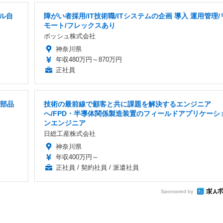
ル自
障がい者採用/IT技術職/ITシステムの企画 導入 運用管理/
モート/フレックスあり
ボッシュ株式会社
神奈川県
年収480万円～870万円
正社員
械部品
技術の最前線で顧客と共に課題を解決するエンジニア
へ/FPD・半導体関係製造装置のフィールドアプリケーシ
ンエンジニア
日総工産株式会社
神奈川県
年収400万円～
正社員 / 契約社員 / 派遣社員
Sponsored by