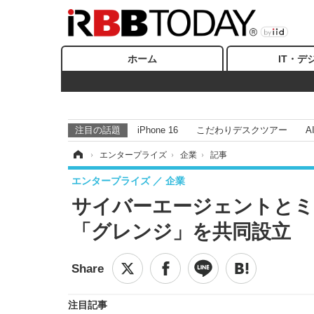
ホーム
IT・デ
注目の話題
iPhone 16
こだわりデスクツアー
A
ホーム
›
エンタープライズ
›
企業
›
記事
エンタープライズ
企業
サイバーエージェントとミ
「グレンジ」を共同設立
注目記事