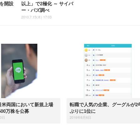
を開設
以上」で2極化 ～ サイバ
ー・バズ調べ
2010.7.15(木) 17:03
、日米両国において新規上場
転職で人気の企業、グーグルが2
500万株を公募
ぶりに1位に
10日
2016年6月6日