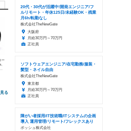
20代・30代が活躍中!開発エンジニア/フ
ルリモート・年休125日/未経験OK・残業
月6h/転勤なし
株式会社TheNewGate
大阪府
月給30万円～70万円
正社員
エコー
ソフトウェアエンジニア/在宅勤務/服装・
xa、
な
髪型・ネイル自由
株式会社TheNewGate
東京都
月給30万円～70万円
と見る
正社員
障がい者採用/IT技術職/ITシステムの企画
導入 運用管理/リモート/フレックスあり
ボッシュ株式会社