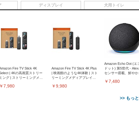
ア
ディスプレイ
犬用トイレ
Amazon Echo Dot (
Amazon Fire TV Stick 4K
Amazon Fire TV Stick 4K Plus
ドット) 第5世代 - Ale
Select | 4Kの高画質ストリー
| 映画館のような4K体験 | スト
センサー搭載、鮮やか
ミング | ストリーミングメデ
リーミングメディアプレイヤ
サウンド｜チャコール
￥7,480
ィアプレイヤー
ー
￥7,980
￥9,980
>> もっ