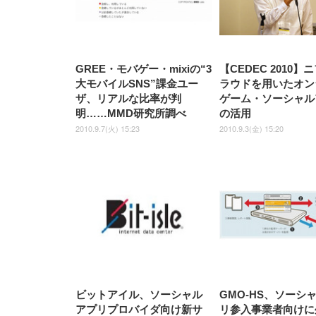
GREE・モバゲー・mixiの“3
【CEDEC 2010
大モバイルSNS”課金ユー
ラウドを用いたオン
ザ、リアルな比率が判
ゲーム・ソーシャル
明……MMD研究所調べ
の活用
2010.9.7(火) 15:23
2010.9.3(金) 15:20
ビットアイル、ソーシャル
GMO-HS、ソーシ
アプリプロバイダ向け新サ
リ参入事業者向けに