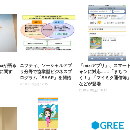
【整備済み品】Dell
【MiniLED/24.5inch/280Hz/
正品】27"ゲーミングモ
ANDWINT オフィスチ
アイリスオーヤマ ペ
Sezlife オフィスチェア デスク
ネオ・ルーライフ ネオ・オム
E2724HS 27インチ 液晶モ
Sezlife オフィスチェア デスク
Smart Basic(スマートベーシ
GRAPHT THE SHOOTER
ー DualSense 充電フッ
ア デスクチェア 肘なし
シーツ 超厚型 お徳用 
チェア 疲れない テレワーク
ツ L 中型犬用 26枚入り 単品
ニター フル
チェア 疲れない テレワーク
ック) 【Amazon.co.jp限定】
Gaming Monitor 24” Essential
き（CFI-ZDM1J）
ッシュ 通気性 ランバ
ュラー 200枚入
チェア 強化バックレスト 30
HD（1920×1080）VA 非光
チェア 強化バックレスト 30度
Smart Basic アイリスオーヤマ
ーミングモニター QD 24.5イ
ポート付き 腰サポート
【Amazon.co.jp限定】
￥1,800
￥15,800
￥34,980
9,979
度ロッキング機能 人間工学 椅
沢 HDMI/DisplayPort/VGA
ロッキング機能 人間工学 椅子
ペットシーツ 超厚型 お徳用
￥4,139
￥3,731
1ms FHD 量子ドット 残像低減
ス圧無段階昇降 360度
￥7,680
￥7,680
￥3,670
子 腰サポート 90度跳ね上げ
スピーカー内蔵 高さ調整 ス
腰サポート 90度跳ね上げ式ア
ワイド 100枚入 (x 1) (ケース
年保証 | 輝点保証 | 日本メーカ
転 キャスター付き コ
式アームレスト 3Dヘッドレス
イベル VESA対応
ームレスト 3Dヘッドレスト
販売)
クト 幅52×奥行58.5×
ト ハンガー付き 高反発クッシ
ComfortView ビジネス向け
ハンガー付き 高反発クッショ
84～96cm テレワーク
ョン PCチェア 通気性メッシ
ン PCチェア 通気性メッシュ
宅勤務 ブラック
ュ ゲーミング/勉強/事務用 お
ゲーミング/勉強/事務用 おし
しゃれ パソコンチェア (ブラ
ゃれ パソコンチェア (ホワイ
ック)
ト)
ixiが語る
ニフティ、ソーシャルアプ
「mixiアプリ」、スマー
に関す
リ分野で協業型ビジネスプ
ォンに対応……「まちつ
ログラム「SAAP」を開始
く！」「マイミク通信簿
などが登場
2010.9.13(月) 12:15
2010.9.10(金) 18:17