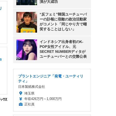
演が大成功
リ
“反フェミ”韓国ユーチューバ
ーの訃報に宿敵の政治活動家
がコメント「同じやり方で嘲
笑することはしない」
インドネシア出身者初のK-
POP女性アイドル、元
SECRET NUMBERディタが
ユーチューバーとの交際公表
ョ
プラントエンジニア「発電・ユーティリ
ティ」
日本製紙株式会社
埼玉県
年収426万円～1,000万円
正社員