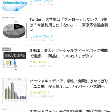
エンタープライズ
2010.12.8(水) 18:44
Twitter、大学生は「フォロー」しない？ 6割
は「今後利用したくない」……東京広告協会調
べ
エンタープライズ
2010.12.7(火) 10:30
GREE、楽天とソーシャルフィードバック機能
で連携……商品に「いいね！」ボタン
ブロードバンド
2010.12.2(木) 18:07
ソーシャルメディア、学生・無職にはやっぱり
「ニコ動」が人気？……サイバー・バズ調べ
ブロードバンド
2010.11.29(月) 15:47
スマートフォンからのSNS利用、20代女性はTw