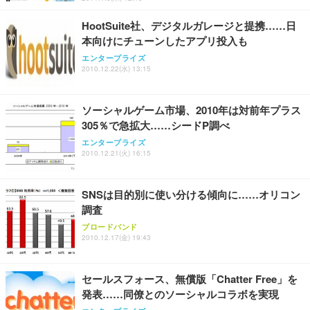
HootSuite社、デジタルガレージと提携……日
本向けにチューンしたアプリ投入も
エンタープライズ
2010.12.22(水) 13:15
ソーシャルゲーム市場、2010年は対前年プラス
305％で急拡大……シードP調べ
エンタープライズ
2010.12.21(火) 16:15
SNSは目的別に使い分ける傾向に……オリコン
調査
ブロードバンド
2010.12.17(金) 19:43
セールスフォース、無償版「Chatter Free」を
発表……同僚とのソーシャルコラボを実現