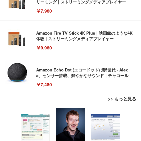
リーミング | ストリーミングメディアプレイヤー
￥7,980
Amazon Fire TV Stick 4K Plus | 映画館のような4K
体験 | ストリーミングメディアプレイヤー
￥9,980
Amazon Echo Dot (エコードット) 第5世代 - Alex
a、センサー搭載、鮮やかなサウンド｜チャコール
￥7,480
>> もっと見る
[EdoErgo] オフィスチェア 椅子 テレワーク 疲れな
EIZO ビジネス向けプレミアムモニター | FlexScan
Amazonベーシック ペットシーツ 薄型 レギュラー 1
い 跳ね上げ式アームレスト コンパクト 約105度ロッ
EV3240X-WT | 31.5型4K UHD・USB Type-C・ホワ
回使い捨て 無香料 ホワイト 300枚
キング pc 事務椅子 360度回転 座面昇降 強化ナイロ
イト
ン樹脂ベース 通気性メッシュ 在宅ワーク H-WY01
￥3,373
￥5,699
￥105,595
(黒網+黒枠+黒足)