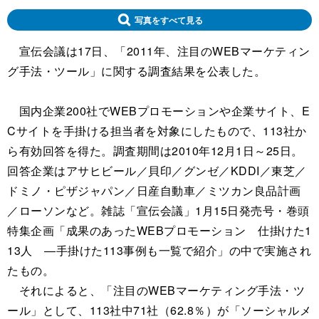
写真をすべて見る
宣伝会議は17日、「2011年、注目のWEBマーケティン
グ手法・ツール」に関する調査結果を公表した。
国内企業200社でWEBプロモーションや企業サイト、E
Cサイトを手掛ける担当者を対象にしたもので、113社か
ら有効回答を得た。調査期間は2010年12月1日～25日。
回答企業はアサヒビール／貝印／グンゼ／KDDI／東芝／
ドミノ・ピザジャパン／日産自動車／ミツカン良品計画
／ローソンなど。雑誌「宣伝会議」1月15日発売号・巻頭
特集企画「成果のあったWEBプロモーション 仕掛けた1
13人 ―手掛けた113事例も一覧で紹介」の中で実施され
たもの。
それによると、「注目のWEBマーケティング手法・ツ
ール」として、113社中71社（62.8％）が「ソーシャルメ