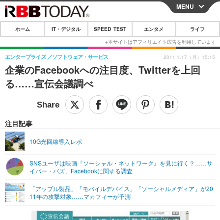
MENU
CLOSE
ホーム
IT・デジタル
SPEED TEST
エンタメ
ライフ
ホーム
IT・デジタル
エンタープライズ
ソフトウェア・サービス
2011.1.17（月）15:15
企業のFacebookへの注目度、Twitterを上回
IT・デジタルTOP
スマートフォン
SPEED TEST
る……宣伝会議調べ
ネタ
ガジェット・ツール
エンタメ
ショッピング
その他
エンタメTOP
映画・ドラマ
ライフ
注目記事
韓流・K-POP
韓国・芸能
ライフTOP
グルメ
リリース一覧
10G光回線導入レポ
音楽
スポーツ
ペット
ショッピング
プッシュ通知の停止方法
SNSユーザは映画『ソーシャル・ネットワーク』を見に行く？……サ
イバー・バズ、Facebookに関する調査
グラビア
ブログ
その他
「アップル製品」「モバイルデバイス」「ソーシャルメディア」が20
ショッピング
その他
11年の攻撃対象……マカフィーが予測