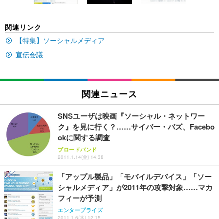
EIZO ビジネス向けプレミアムモニター | FlexScan
SIHOO B100 オフィスチェア／デスクチェア メッシ
Amazonベーシック ペットシーツ 厚型 ワイド 42枚
EV2740X-WT | 27.0型4K UHD・USB Type-C・ホワ
ュチェア 人間工学 疲れない ブラック
x2袋(84枚) ホワイト(吸収面:ライトブルー)
関連リンク
イト
￥27,999
￥3,234
【特集】ソーシャルメディア
￥109,572
宣伝会議
Sezlife オフィスチェア デスクチェア 疲れない テレ
【純正品】27"ゲーミングモニター DualSense 充電
ネオ・ルーライフ ネオ・オムツ L 中型犬用 26枚入
ワーク チェア 強化バックレスト 30度ロッキング機
フック付き（CFI-ZDM1J）
り 単品
能 人間工学 椅子 腰サポート 90度跳ね上げ式アーム
関連ニュース
レスト 3Dヘッドレスト ハンガー付き 高反発クッシ
￥49,979
￥1,800
￥7,680
ョン PCチェア 通気性メッシュ ゲーミング/勉強/事
務用 おしゃれ パソコンチェア (ブラック)
SNSユーザは映画『ソーシャル・ネットワー
Sezlife オフィスチェア デスクチェア 疲れない テレ
【整備済み品】Dell E2724HS 27インチ 液晶モニタ
Smart Basic(スマートベーシック) 【Amazon.co.jp
ク』を見に行く？……サイバー・バズ、Facebo
ワーク チェア 強化バックレスト 30度ロッキング機
ー フルHD（1920×1080）VA 非光沢 HDMI/DisplayP
限定】 Smart Basic アイリスオーヤマ ペットシーツ
okに関する調査
能 人間工学 椅子 腰サポート 90度跳ね上げ式アーム
ort/VGA スピーカー内蔵 高さ調整 スイベル VESA対
超厚型 お徳用 ワイド 100枚入 (x 1) (ケース販売)
ブロードバンド
レスト 3Dヘッドレスト ハンガー付き 高反発クッシ
応 ComfortView ビジネス向け
￥7,680
￥15,800
￥3,670
2011.1.14(金) 14:38
ョン PCチェア 通気性メッシュ ゲーミング/勉強/事
務用 おしゃれ パソコンチェア (ホワイト)
「アップル製品」「モバイルデバイス」「ソー
ANDWINT オフィスチェア デスクチェア 肘なし メ
【MiniLED/24.5inch/280Hz/FHD】GRAPHT THE S
シャルメディア」が2011年の攻撃対象……マカ
アイリスオーヤマ ペットシーツ 超厚型 お徳用 レギ
ッシュ 通気性 ランバーサポート付き 腰サポート ガ
HOOTER Gaming Monitor 24” Essential ゲーミン
ュラー 200枚入【Amazon.co.jp限定】
フィーが予測
ス圧無段階昇降 360度回転 キャスター付き コンパク
グモニター QD 24.5インチ 1ms FHD 量子ドット 残
ト 幅52×奥行58.5×高さ84～96cm テレワーク 在宅
像低減 (3年保証 | 輝点保証 | 日本メーカー)
￥3,731
エンタープライズ
￥4,139
￥34,980
勤務 ブラック
2011.1.6(木) 12:15