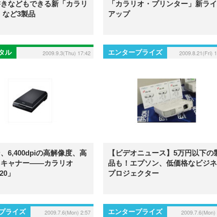
書きなどもできる新「カラリ
「カラリオ・プリンター」新ライ
」など3製品
アップ
ジタル
エンタープライズ
2009.9.3(Thu) 17:42
2009.8.21(Fri) 
、6,400dpiの高解像度、高
【ビデオニュース】5万円以下の
スキャナー——カラリオ
品も！エプソン、低価格なビジネ
820」
プロジェクター
プライズ
エンタープライズ
2009.7.6(Mon) 2:57
2009.7.6(Mon) 