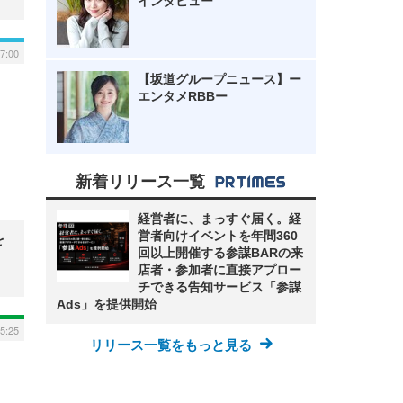
インタビュー
 7:00
【坂道グループニュース】ー
エンタメRBBー
新着リリース一覧
経営者に、まっすぐ届く。経
営者向けイベントを年間360
を
回以上開催する参謀BARの来
店者・参加者に直接アプロー
チできる告知サービス「参謀
Ads」を提供開始
5:25
リリース一覧をもっと見る