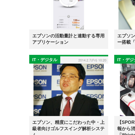
エプソンの活動量計と連動する専用
エプソ
アプリケーション
ー搭載「W
IT・デジタル
IT・デ
2014.2.7(Fri) 10:20
エプソン、精度にこだわった中・上
【SPORT
級者向けゴルフスイング解析システ
報から
ム
「Wrist