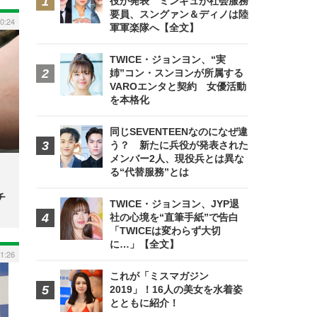
役が発表 ミンギュが社会服務
要員、スングァン＆ディノは陸
0:24
軍軍楽隊へ【全文】
TWICE・ジョンヨン、“実
姉”コン・スンヨンが所属する
VAROエンタと契約 女優活動
を本格化
同じSEVENTEENなのになぜ違
う？ 新たに兵役が発表された
メンバー2人、現役兵とは異な
る“代替服務”とは
チ
TWICE・ジョンヨン、JYP退
社の心境を“直筆手紙”で告白
「TWICEは変わらず大切
に…」【全文】
 1:26
これが「ミスマガジン
2019」！16人の美女を水着姿
とともに紹介！