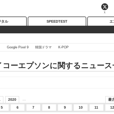
X
ジタル
SPEEDTEST
エ
I
Google Pixel 9
韓国ドラマ
K-POP
イコーエプソンに関するニュース
…
1
2020
最古
5
6
7
8
9
10
11
1