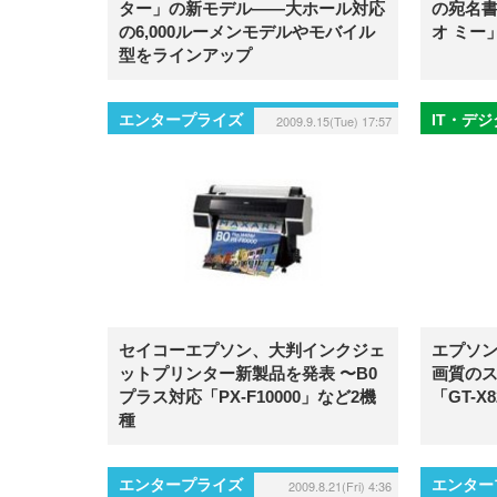
ター」の新モデル——大ホール対応
の宛名
の6,000ルーメンモデルやモバイル
オ ミー
型をラインアップ
エンタープライズ
IT・デ
2009.9.15(Tue) 17:57
セイコーエプソン、大判インクジェ
エプソン
ットプリンター新製品を発表 〜B0
画質の
プラス対応「PX-F10000」など2機
「GT-X
種
エンタープライズ
エンター
2009.8.21(Fri) 4:36