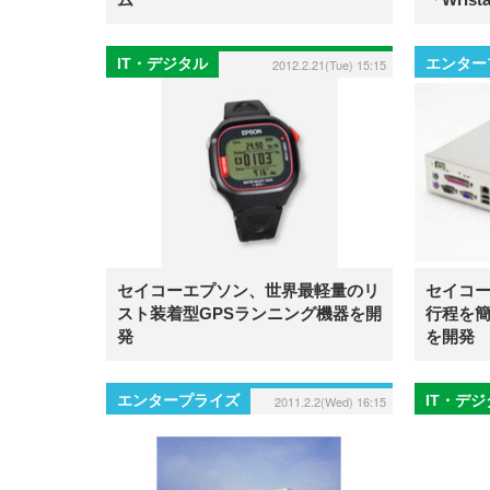
IT・デジタル
エンター
2012.2.21(Tue) 15:15
セイコーエプソン、世界最軽量のリ
セイコ
スト装着型GPSランニング機器を開
行程を
発
を開発
エンタープライズ
IT・デ
2011.2.2(Wed) 16:15