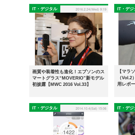
IT・デジタル
IT・デ
2016.2.24(Wed) 9:19
【マラソ
画質や装着性も進化！エプソンのス
（Vol.
マートグラス“MOVERIO”新モデル
用レポ
初披露【MWC 2016 Vol.33】
IT・デジタル
IT・デ
2014.10.4(Sat) 15:06