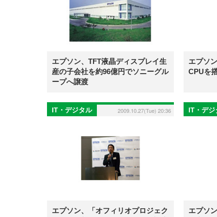
エプソン、TFT液晶ディスプレイ生
エプソン
産の子会社を約96億円でソニーグル
CPUを
ープへ譲渡
IT・デジタル
IT・デ
2009.10.27(Tue) 20:36
エプソン、「オフィリオプロジェク
エプソ