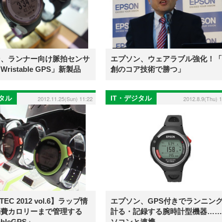
ン、ランナー向け脈拍センサ
エプソン、ウェアラブル強化！「
ristable GPS」新製品
創のコア技術で勝つ」
ジタル
IT・デジタル
2012.11.25(Sun) 11:22
2012.8.9(Thu) 
EC 2012 vol.6】ラップ情
エプソン、GPS付きでランニン
消費カロリーまで管理する
計る・記録する腕時計型機器……
ableGPS」
ソコンと連携