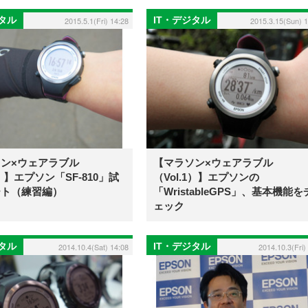
ジタル
IT・デジタル
2015.5.1(Fri) 14:28
2015.3.15(Sun) 1
ン×ウェアラブル
【マラソン×ウェアラブル
2）】エプソン「SF-810」試
（Vol.1）】エプソンの
ート（練習編）
「WristableGPS」、基本機能を
ェック
ジタル
IT・デジタル
2014.10.4(Sat) 14:08
2014.10.3(Fri)