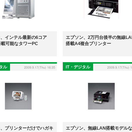
、インテル最新の6コア
エプソン、2万円台後半の無線LA
搭載可能なタワーPC
搭載A4複合プリンター
ジタル
IT・デジタル
2009.9.17(Thu) 16:35
2009.9.17(Thu) 1
ン、プリンターだけでハガキ
エプソン、無線LAN搭載モデル