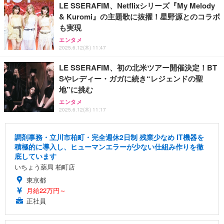
LE SSERAFIM、Netflixシリーズ『My Melody
& Kuromi』の主題歌に抜擢！星野源とのコラボ
も実現
エンタメ
2025.6.12(木) 11:47
LE SSERAFIM、初の北米ツアー開催決定！BT
Sやレディー・ガガに続き“レジェンドの聖
地”に挑む
エンタメ
2025.6.12(木) 11:17
調剤事務・立川市柏町・完全週休2日制 残業少なめ IT機器を
積極的に導入し、ヒューマンエラーが少ない仕組み作りを徹
底しています
いちょう薬局 柏町店
東京都
月給22万円～
正社員