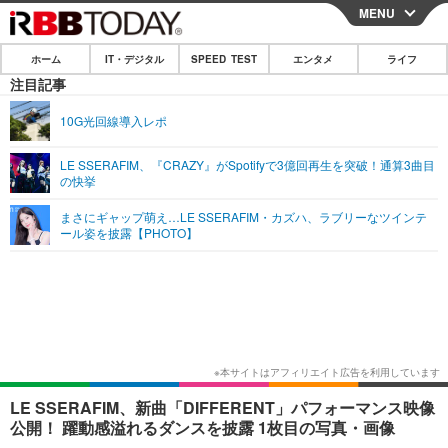
MENU
CLOSE
ホーム
IT・デジタル
SPEED TEST
エンタメ
ライフ
ホーム
注目記事
IT・デジタル
10G光回線導入レポ
IT・デジタルTOP
スマートフォン
SPEED TEST
LE SSERAFIM、『CRAZY』がSpotifyで3億回再生を突破！通算3曲目
の快挙
ネタ
ガジェット・ツール
エンタメ
まさにギャップ萌え…LE SSERAFIM・カズハ、ラブリーなツインテ
ショッピング
その他
ール姿を披露【PHOTO】
エンタメTOP
映画・ドラマ
ライフ
韓流・K-POP
韓国・芸能
ライフTOP
グルメ
リリース一覧
音楽
スポーツ
ペット
ショッピング
プッシュ通知の停止方法
グラビア
ブログ
その他
ショッピング
その他
LE SSERAFIM、新曲「DIFFERENT」パフォーマンス映像
公開！ 躍動感溢れるダンスを披露 1枚目の写真・画像