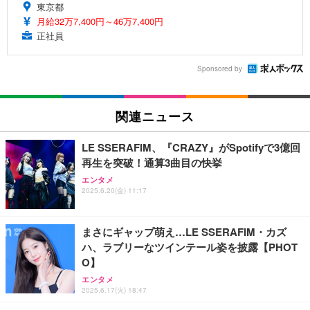
東京都
月給32万7,400円～46万7,400円
正社員
Sponsored by
関連ニュース
LE SSERAFIM、『CRAZY』がSpotifyで3億回
再生を突破！通算3曲目の快挙
エンタメ
2025.6.20(金) 11:17
まさにギャップ萌え…LE SSERAFIM・カズ
ハ、ラブリーなツインテール姿を披露【PHOT
O】
エンタメ
2025.6.17(火) 18:47