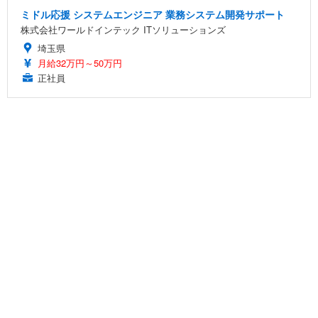
ミドル応援 システムエンジニア 業務システム開発サポート
株式会社ワールドインテック ITソリューションズ
埼玉県
月給32万円～50万円
正社員
デザイナーアシスタント正社員・IT・デザイン系転職希望
「有給消化率高い/UI・UXスキル習得」
株式会社LOP
愛知県
月給30万4,500円～52万円
正社員
AIテストエンジニア/ゲーム品質検証/未経験歓迎/初めての転職
も歓迎/土日祝休み/昇給あり
株式会社enrich technology
神奈川県
月給22万4,700円～32万4,200円