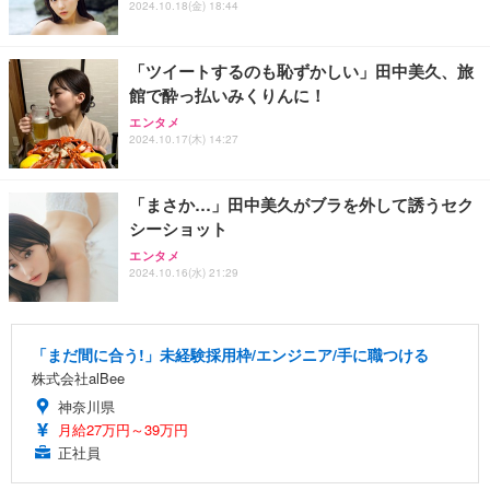
2024.10.18(金) 18:44
「ツイートするのも恥ずかしい」田中美久、旅
館で酔っ払いみくりんに！
エンタメ
2024.10.17(木) 14:27
「まさか…」田中美久がブラを外して誘うセク
シーショット
エンタメ
2024.10.16(水) 21:29
「まだ間に合う!」未経験採用枠/エンジニア/手に職つける
株式会社alBee
神奈川県
月給27万円～39万円
正社員