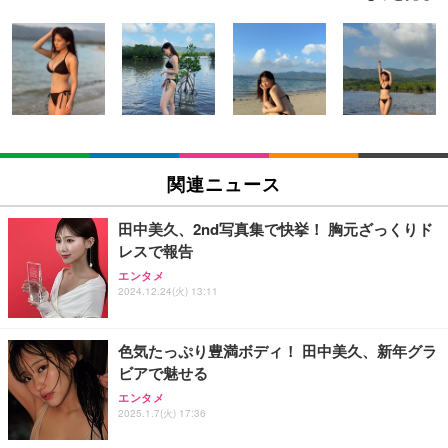
AOUTNアクションカメラ メガネカメラ 2 7K Wi Fi
エレコム 充電器 Type-C USB-C 20W USB PD対応
Juice=Juice Concert 2026 UP TO 11 MORE! MOR
対応 一人称視点撮影 ブラック 眼鏡装着型 液晶画面
ケーブル一体型 1.5m PSE認証品 GaN採用 折りたた
E! (特典なし) [Blu-ray]
付き サイクリング用 | 広角レンズ搭載 軽量設計 簡
み式プラグ しろちゃん 【 iPhone16 15 等対応】 E
単装着 長時間記録対応 液晶画面搭載 広角撮影対応
C-AC6920WF
￥8,698
￥8,999
￥1,090
軽量ボディ設計 録音機能対応 着脱しやすい構造 旅
行記録にも使いやすい (S111 ブラック + イヤーフッ
ク)
【Amazon.co.jp限定】「Juice=Juice Concert 202
モバイルバッテリー 大容量 30000mAh 【22.5W/20
1080P ポータブルウェアラブルカメラ旅行用軽量ビ
6 UP TO 11 MORE！ MORE！」 - Juice＝Juice(L
W急速充電 4本ケーブル内蔵】 209g超軽量 小型 バ
デオレコーダー軽量トラベルカメラ
関連ニュース
判ブロマイド5枚セット) [Blu-ray]
ッテリー 5台同時充電 Type-C出力 スマホ 充電器 LC
D残量表示 LEDライト付き ストラップ付き 持ち運び
￥3,255
￥11,000
￥2,469
携帯充電器 停電対策 アウトドア/旅行/出張/防災/緊
田中美久、2nd写真集で快挙！ 胸元ざっくりド
急用 iOS/Android各種他対応 機内持込可 (高級白い)
レスで報告
XXA4Kアクションカメラ ウェアラブルカメラ Vlog
エレコム 充電器 Type-C USB-C 20W USB PD対応 1
日下部ほたる どんどんやる気になる！日下部式学習
エンタメ
ビデオカメラ ボディカメラ 1.9インチモニター 32G
ポート PSE認証品 GaN採用 折りたたみ式プラグ ホ
2024.12.24(火) 13:11
法[DVD]
Bカード付き 180度回転レンズ 2000mAhバッテリー
ワイト 【 iPhone16 15 等対応】 EC-AC6820WH
循環録画 夜間録画 連写 タイマー撮影 軽量 Vlog 旅
￥4,620
￥8,330
￥790
行 アウトドア 会議商談 授業 スポーツカメラ 三角ス
色気たっぷり豊満ボディ！ 田中美久、新年グラ
タンド付き 日本語取扱説明書 (ピンク)
ビアで魅せる
スパイカメラ探知機ファインダー、 家庭用および保
エレコム 充電器 40W 2ポート Type-C USB PD対応
King & Prince DOME TOUR 2026 ～STARRING～
エンタメ
護用、 操作およびスキャンデバイス付き車用隠しカ
PPS対応 GaN II採用 折りたたみ式プラグ ホワイト
(初回限定盤)(2枚組) [Blu-ray]
2025.1.7(火) 17:36
メラファインダー
EC-AC10640WH
￥6,807