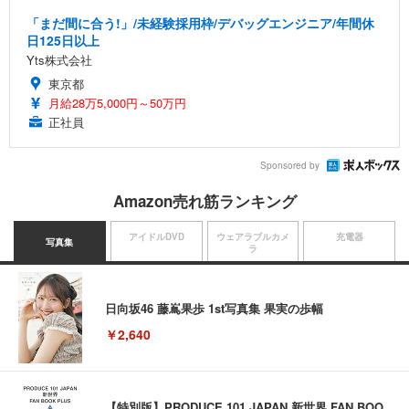
「まだ間に合う!」/未経験採用枠/デバッグエンジニア/年間休
日125日以上
Yts株式会社
東京都
月給28万5,000円～50万円
正社員
Sponsored by
Amazon売れ筋ランキング
アイドルDVD
ウェアラブルカメ
充電器
写真集
ラ
日向坂46 藤嶌果歩 1st写真集 果実の歩幅
￥2,640
【特別版】PRODUCE 101 JAPAN 新世界 FAN BOO