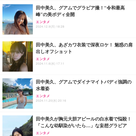
￥2,298
￥1,790
田中美久、グアムでグラビア撮！“令和最高
峰”の美ボディ全開
Vlog アクションカメラ、回転レンズ付き、フロント
エレコム 65W 充電器 Type-C コンセント 急速 PD対
Aぇ! group LIVE TOUR 2025 D.N.A (初回盤)(2枚組)
スクリーン、Type-C 充電、毎日の Vlog 用 1080P
応 スイング式プラグ採用 PSE技術基準適合 ブラッ
エンタメ
[Blu-ray]
ハンドヘルドカメラ ポケットサイクリング映像 毎日
ク EC-AC12465BK
2024.12.9(月) 18:28
の Vlog
￥5,981
￥7,830
￥2,190
田中美久、あざカワ衣装で深夜ロケ！ 魅惑の肩
出しオフショット
エンタメ
2024.11.6(水) 17:11
田中美久、グアムでダイナマイトバディ強調の
水着姿
エンタメ
2024.11.20(水) 20:16
田中美久が胸元大胆アピールの白水着で悩殺！
「こんな幼馴染がいたら…」な妄想グラビア
エンタメ