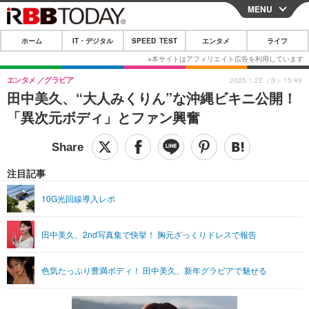
MENU
CLOSE
ホーム
IT・デジタル
SPEED TEST
エンタメ
ライフ
ホーム
IT・デジタル
エンタメ
グラビア
2025.1.22（水）15:49
田中美久、“大人みくりん”な沖縄ビキニ公開！
IT・デジタルTOP
スマートフォン
SPEED TEST
「異次元ボディ」とファン興奮
ネタ
ガジェット・ツール
エンタメ
ショッピング
その他
エンタメTOP
映画・ドラマ
ライフ
注目記事
韓流・K-POP
韓国・芸能
ライフTOP
グルメ
リリース一覧
10G光回線導入レポ
音楽
スポーツ
ペット
ショッピング
プッシュ通知の停止方法
田中美久、2nd写真集で快挙！ 胸元ざっくりドレスで報告
グラビア
ブログ
その他
ショッピング
その他
色気たっぷり豊満ボディ！ 田中美久、新年グラビアで魅せる