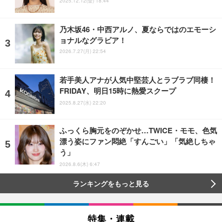
2025.12.12(金) 18:44
乃木坂46・中西アルノ、夏ならではのエモーシ
ョナルなグラビア！
2026.7.27(月) 22:54
若手美人アナが人気中堅芸人とラブラブ同棲！
FRIDAY、明日15時に熱愛スクープ
2025.8.27(水) 22:20
ふっくら胸元をのぞかせ…TWICE・モモ、色気
漂う姿にファン悶絶「すんごい」「気絶しちゃ
う」
2026.8.6(木) 6:47
ランキングをもっと見る
特集・連載