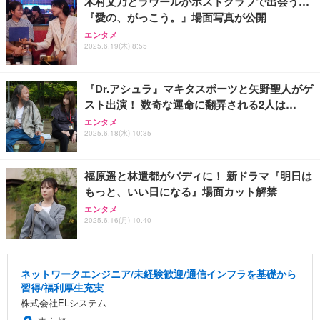
木村文乃とラウールがホストクラブで出会う…
『愛の、がっこう。』場面写真が公開
エンタメ
2025.6.19(木) 8:55
『Dr.アシュラ』マキタスポーツと矢野聖人がゲ
スト出演！ 数奇な運命に翻弄される2人は…
エンタメ
2025.6.18(水) 10:35
福原遥と林遣都がバディに！ 新ドラマ『明日は
もっと、いい日になる』場面カット解禁
エンタメ
2025.6.16(月) 10:40
ネットワークエンジニア/未経験歓迎/通信インフラを基礎から
習得/福利厚生充実
株式会社ELシステム