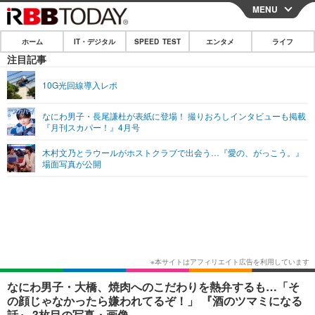
MENU
CLOSE
ホーム
IT・デジタル
SPEED TEST
エンタメ
ライフ
ホーム
注目記事
IT・デジタル
10G光回線導入レポ
IT・デジタルTOP
スマートフォン
SPEED TEST
なにわ男子・長尾謙杜が表紙に登場！ 撮りおろしインタビューも掲載
『月刊スカパー！』4月号
ネタ
ガジェット・ツール
エンタメ
木村文乃とラウールがホストクラブで出会う…『愛の、がっこう。』
ショッピング
その他
場面写真が公開
エンタメTOP
映画・ドラマ
ライフ
韓流・K-POP
韓国・芸能
ライフTOP
グルメ
リリース一覧
音楽
スポーツ
ペット
ショッピング
プッシュ通知の停止方法
グラビア
ブログ
その他
ショッピング
その他
なにわ男子・大橋、焼肉へのこだわりを熱弁するも…「そ
の顔じゃなかったら嫌われてるぞ！」 『酒のツマミになる
話』 3枚目の写真・画像