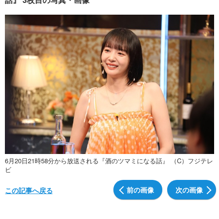
6月20日21時58分から放送される『酒のツマミになる話』 （C）フジテレ
ビ
前の画像
次の画像
この記事へ戻る