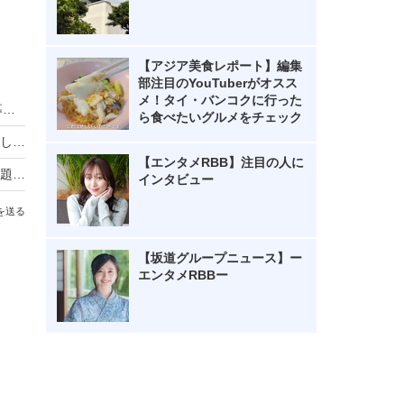
【アジア美食レポート】編集
部注目のYouTuberがオスス
メ！タイ・バンコクに行った
HIKAKIN、熊本地震に2000万円を寄付 動画で募金方法を解説し支援を呼びかけ
ら食べたいグルメをチェック
羽生結弦自らポーズを提案し撮影！完全撮り下ろし2027年度版カレンダーが発売決定！
【エンタメRBB】注目の人に
熊本地震の瞬間、手術室の緊迫ニュース映像が話題！「本当にすごい」「尊敬の念しかない」
インタビュー
を送る
【坂道グループニュース】ー
エンタメRBBー