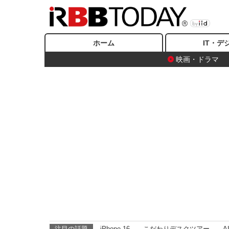
ホーム
IT・デ
映画・ドラマ
注目の話題
iPhone 16
こだわりデスクツアー
A