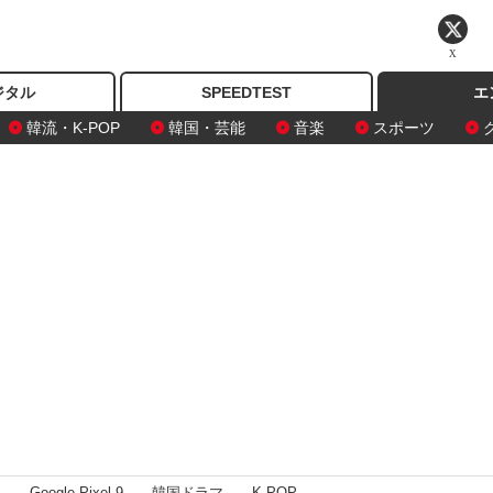
X
ジタル
SPEEDTEST
エ
韓流・K-POP
韓国・芸能
音楽
スポーツ
I
Google Pixel 9
韓国ドラマ
K-POP