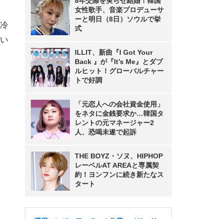
8年交際を実らせ結婚！韓国
女性歌手、音楽プロデューサ
ーと明日（8日）ソウルで挙
冷
式
い
ILLIT、新曲『I Got Your
Back 』が『It’s Me』とダブ
ルヒット！グローバルチャー
トで好調
「元恋人への会社資金使用」
をネタに金銭要求か…韓国タ
レントの元マネージャー2
人、恐喝未遂で起訴
THE BOYZ・ソヌ、HIPHOP
レーベルAT AREAと専属契
約！ヨンフンに続き新たなス
タート