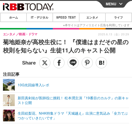
MENU
CLOSE
ホーム
IT・デジタル
SPEED TEST
エンタメ
ライフ
ホーム
IT・デジタル
エンタメ
映画・ドラマ
2025.6.13（金）20:29
菊地姫奈が高校生役に！ 『僕達はまだその星の
IT・デジタルTOP
スマートフォン
SPEED TEST
校則を知らない』生徒11人のキャスト公開
ネタ
ガジェット・ツール
エンタメ
ショッピング
その他
エンタメTOP
映画・ドラマ
ライフ
注目記事
韓流・K-POP
韓国・芸能
ライフTOP
グルメ
リリース一覧
10G光回線導入レポ
音楽
スポーツ
ペット
ショッピング
プッシュ通知の停止方法
新田真剣佑が医師役に挑戦！ 松本潤主演『19番目のカルテ』の新キャ
スト公開
グラビア
ブログ
その他
生田絵梨花、NHK特集ドラマ『天城越え』出演に意気込み「全力でぶ
ショッピング
その他
つかっていきたいです」