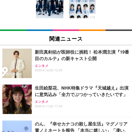
GeForce RTX 5060 Ryzen 7 5700X メモリ32GB NV
【TD12-100GB/365日】
9 7940HS/8745HS/H255より上位】Radeon 780M | 1
Me SSD 2TB Windows 11 Home CX200M ブラック
28GB DDR5拡張可能 32GB DDR5+1TB SSD |Oculi
￥222,000
￥9,980
￥122,848
nk・USB4.0×2 | Win11 Pro 5.1GHz | Win11 Pro | 8
K 4画面対応
TITAN GAMING 【メーカー保証1年】【850W GOL
【限定10GB増量モデル】国内メーカー直営 ポケッ
【法人向け・5年安定ビジネスに最適】GMKtec ミニ
D電源搭載】 ゲーミングPC デスクトップパソコン
ト WiFi 『プレミアムチャージWiFi』X200 (日本国
PC Ryzen 7 7730U搭載 M5 Ultra【32GB DDR4 1TB
関連ニュース
GeForce RTX 5060 Ryzen 7 5700X メモリ32GB NV
内ギガ付) ギガ割引クーポン毎月付与 端末買い切り
SSD】8コア16スレッド 最大4.5GHz Win11 Pro 小
Me SSD 2TB Windows 11 Home CX200M ホワイト
契約・クレカ不要 利用分だけ都度チャージ 充電不要
型PC 2.5G有線LAN Wi-Fi 6E BT5.2 8K3画面同時出
￥222,000
￥6,980
￥86,999
バッテリーレス 海外利用可能 ([X200]100GB/365日)
力 HDMI2.0/DP1.4/USB-C M.2 SSD 16TB拡張対応
新田真剣佑が医師役に挑戦！ 松本潤主演『19番
コンパクト 静音ミニPC ゲーミングPC
目のカルテ』の新キャスト公開
【整備済み品】Lenovo ThinkCentre M75s Gen2 Ry
【ecoco】 1年間 100GB 充電式 リチャージ 型 ポケ
【ミニpc 最新第12世代 N95 省電力 N97より高速】B
エンタメ
zen 5 PRO 3400G メモリ16GB SSD256GB Window
ット Wi-Fi 契約不要 月額費用なし 【紛失・水濡れ・
MAX ミニpc mini pc N95 4C/4T 15W 最大3.4GHz 1
2025.6.12(木) 12:35
s11 Pro MS Office 2021 Type-C Wi-Fi Bluetooth D
落下も1年間交換保証】 工事不要 長時間利用 ギガ
2GB LPDDR5+512GB SSD 小型PC 8TB拡張M.2_N
VD搭載 デスクトップPC
リチャージ 可能
VMe/SATA HDMI2.1/2画面出力 4K@60Hz 小型パソ
￥37,760
￥10,980
￥39,999
コン 高速2.4G/5GWi-Fi BT5.0 ギガビットLAN 静音
生田絵梨花、NHK特集ドラマ『天城越え』出演
ミニパソコン B4Plus
に意気込み「全力でぶつかっていきたいです」
【整備済み品】 ゲーミングPC デスクトップ タワー
【リチャージWiFi】超ロングバッテリー 100GB 365
GMKtec ミニPC G11初登場 AMD Ryzen Embedde
エンタメ
型 UNITCOM biz-h 10世代 Core i7-10700 - RTX 406
日 ギガ付き ポケット WiFi モバイルルーター 契約返
d R2514搭載 16GB DDR4＋256GB SSD動作より安
2025.6.11(水) 17:42
0 8G - 32GBメモリ - 大容量 SSD1.0TB - Windows
却無し 月額費用無し 簡単ギガチャージ リチャージ
定 最大3.7GHz｜4K×3画面出力・2.5GLAN HDMI 2.
11 - ゲームPC - プロ仕様 マウスコンピュータ
電源ONで即時使える SE Pro 液晶画面付き バッテ
1/Type-C・Win11 Pro Mini PC USB3.2×4 企業・学
￥169,800
￥10,980
￥61,248
リー内蔵【SEProWH-100GB/365日】
習向け 超小型 高性能 (16GB+256GB)
のん、『幸せカナコの殺し屋生活』マグノリア
賞ノミネートを報告 「本当に嬉しい」「凄い、
【整備済み品】Dell OptiPlex SFF Plus 7010 デスク
【リチャージWiFi】バッテリー35時間 100GB 365日