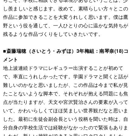
し羨ましいと感じます。改めて、素晴らしい方々とこの
作品に参加できることを大変うれしく思います。僕は鷹
野という役を通して、一人ひとりの心に温かな気持ちが
残るような作品づくりをしていきたいです。
■斎藤瑞穂（さいとう・みずほ）3年梅組：南琴奈(18)コ
メント
地上波連続ドラマにレギュラー出演することが初めて
で、率直にうれしかったです。学園ドラマと聞くと話が
難しいのかなと思いましたが、この作品は今まで私が見
たことないような脚本で、それぞれが抱える問題にも焦
点が当たりますが、天文や宮沢賢治さんの要素が入って
いて、かわいらしくてほほ笑ましい世界観だなと思いま
した。最初に生徒会副会長という役柄を聞いた時は、自
分自身の学校生活では経験がなかったので緊張もありま
したが、新しい挑戦ができると思いワクワクしました。