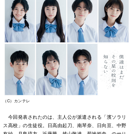
（C）カンテレ
今回発表されたのは、主人公が派遣される「濱ソラリ
ス高校」の生徒役。日高由起刀、南琴奈、日向亘、中野
有紗、月島琉衣、近藤華、越山敬達、菊地姫奈、のせり