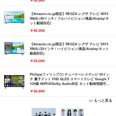
【Amazon.co.jp限定】REGZA レグザ テレビ 40V3
5N(A) (40インチ / フルハイビジョン/液晶/Airplay/ネ
ット動画対応)
￥56,000
【Amazon.co.jp限定】REGZA レグザ テレビ 24V3
5N(A) (24インチ / ハイビジョン/液晶/Airplay/ネット
動画対応)
￥34,000
Philips(フィリップス) チューナーレステレビ 43イン
チ 量子ドット FHD QLED スマートテレビ Google T
V内蔵 HDR10/Dolby Audio対応 ネット動画視聴可能
地上波受信なし 音声検索可能 日本語対応
￥36,800
>> もっと見る
TITAN GAMING 【メーカー保証1年】【850W GOL
【リチャージWiFi】バッテリーレス 日本100GB+世
【ミニPC 最強 ゲーミング PC】GMKtec NucBox K
D電源搭載】 ゲーミングPC デスクトップパソコン
界3GB 365日 ポケット WiFi ギガ付 海外利用可能
8 PlusミニPCゲーミング AMD R7 8845HS搭載 【R