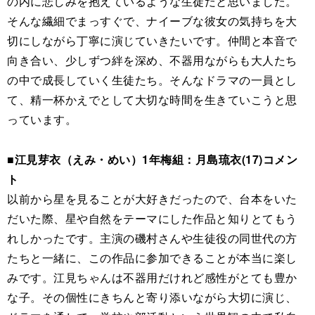
の内に悲しみを抱えているような生徒だと思いました。
そんな繊細でまっすぐで、ナイーブな彼女の気持ちを大
切にしながら丁寧に演じていきたいです。仲間と本音で
向き合い、少しずつ絆を深め、不器用ながらも大人たち
の中で成長していく生徒たち。そんなドラマの一員とし
て、精一杯かえでとして大切な時間を生きていこうと思
っています。
■江見芽衣（えみ・めい）1年梅組：月島琉衣(17)コメン
ト
以前から星を見ることが大好きだったので、台本をいた
だいた際、星や自然をテーマにした作品と知りとてもう
れしかったです。主演の磯村さんや生徒役の同世代の方
たちと一緒に、この作品に参加できることが本当に楽し
みです。江見ちゃんは不器用だけれど感性がとても豊か
な子。その個性にきちんと寄り添いながら大切に演じ、