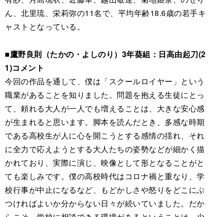
ん、北里琉、栄莉弥の11名で、平均年齢18.6歳の若手キ
ャストとなっている。
■鷹野良則（たかの・よしのり）3年葵組：日高由起刀(2
1)コメント
今回の作品を通して、僕は「スクールロイヤー」という
職業があることを知りました。問題を抱える生徒にとっ
て、頼れる大人が一人でも増えることは、大きな安心感
が生まれると思います。脚本を読んだとき、多感な時期
である高校生が人に心を開こうとする感情の揺れ、それ
に全力で応えようとする大人たちの姿勢などが細かく描
かれており、実際に演じ、映像として形となることがと
ても楽しみです。僕の高校時代はコロナ禍と重なり、学
校行事が中止になるなど、もどかしさや怒りをどこにぶ
つければよいか分からない日々が続いていました。だか
らこそ、学校に相談できる環境があるということは、少