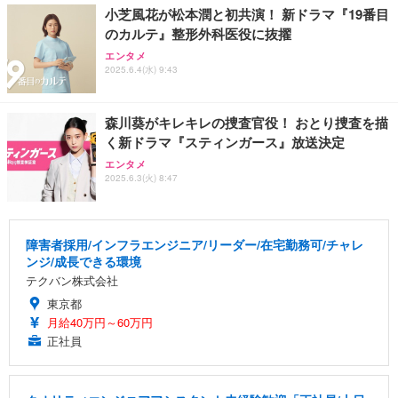
小芝風花が松本潤と初共演！ 新ドラマ『19番目
のカルテ』整形外科医役に抜擢
エンタメ
2025.6.4(水) 9:43
森川葵がキレキレの捜査官役！ おとり捜査を描
く新ドラマ『スティンガース』放送決定
エンタメ
2025.6.3(火) 8:47
障害者採用/インフラエンジニア/リーダー/在宅勤務可/チャレ
ンジ/成長できる環境
テクバン株式会社
東京都
月給40万円～60万円
正社員