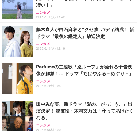
【整備済み品】富士通 ESPRIMO Q558 ミニPC i5第
凄い！」
トップPC Core i5-13500 DDR4 メモリ32GB SSD51
ギガ付 ポケット WiFi 海外利用可能【SEProBK-100
9世代 16GB SSD256GB Win11 Office2021 WiFi
2GB+HDD1TB MS Office 2021 DisplayPort/HDMI U
GB/365日】
エンタメ
SB3.2 有線LAN 省スペース ビジネスPC/Wi-Fi USB
￥33,980
2025.6.10(火) 12:42
￥114,800
￥10,980
アダプター付
藤木直人が白石麻衣と“クセ強”バディ結成！ 新
ドラマ『最後の鑑定人』放送決定
エンタメ
2025.6.10(火) 12:16
Perfumeの主題歌『巡ループ』が流れる予告映
像が解禁！… ドラマ『ちはやふる－めぐり－』
エンタメ
2025.6.7(土) 0:50
田中みな実、新ドラマ『愛の、がっこう。』出
演決定！ 親友役・木村文乃は「守ってあげたく
なる」
エンタメ
2025.6.5(木) 8:33