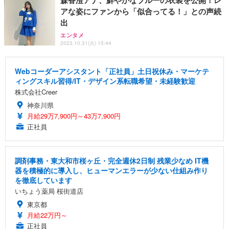
アな姿にファンから「似合ってる！」との声続
出
エンタメ
2023.10.31(火) 15:44
Webコーダーアシスタント「正社員」土日祝休み・マーケテ
ィングスキル習得/IT・デザイン系転職希望・未経験歓迎
株式会社Creer
神奈川県
月給29万7,900円～43万7,900円
正社員
調剤事務・東大和市桜ヶ丘・完全週休2日制 残業少なめ IT機
器を積極的に導入し、ヒューマンエラーが少ない仕組み作り
を徹底しています
いちょう薬局 桜街道店
東京都
月給22万円～
正社員