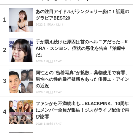
あの注目アイドルがランジェリー姿に！話題の
グラビアBEST20
2022.2.15(火) 12:11
手が震え続けた原因は首のヘルニアだった…K
ARA・スンヨン、症状の悪化を告白「治療中
だ」
2026.8.8(土) 15:47
同性との“密着写真”が拡散…薬物使用で有罪、
男性への性的暴行疑惑もあった俳優ユ・アイン
の近況
2026.8.8(土) 17:47
ファンから不満続出も…BLACKPINK、10周年
にメンバー全員が集結！ジスがライブ配信で再
び謝罪
2026.8.8(土) 17:47