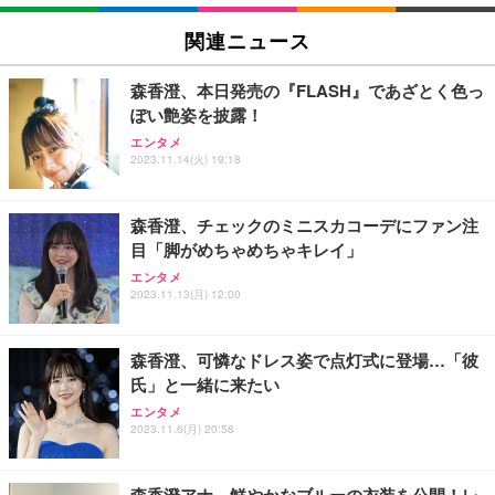
関連ニュース
森香澄、本日発売の『FLASH』であざとく色っ
ぽい艶姿を披露！
エンタメ
2023.11.14(火) 19:18
森香澄、チェックのミニスカコーデにファン注
目「脚がめちゃめちゃキレイ」
エンタメ
2023.11.13(月) 12:00
森香澄、可憐なドレス姿で点灯式に登場…「彼
氏」と一緒に来たい
エンタメ
2023.11.6(月) 20:58
森香澄アナ、鮮やかなブルーの衣装を公開！レ