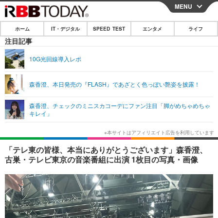
MENU
CLOSE
ホーム
IT・デジタル
SPEED TEST
エンタメ
ライフ
ホーム
注目記事
IT・デジタル
10G光回線導入レポ
IT・デジタルTOP
スマートフォン
SPEED TEST
森香澄、本日発売の『FLASH』であざとく色っぽい艶姿を披露！
ネタ
ガジェット・ツール
エンタメ
森香澄、チェックのミニスカコーデにファン注目「脚がめちゃめちゃ
ショッピング
その他
キレイ」
エンタメTOP
映画・ドラマ
ライフ
韓流・K-POP
韓国・芸能
ライフTOP
グルメ
リリース一覧
「テレ東の皆様、本当にありがとうございます」森香澄、
音楽
スポーツ
ペット
ショッピング
古巣・テレビ東京の音楽番組に出演 1枚目の写真・画像
プッシュ通知の停止方法
グラビア
ブログ
その他
ショッピング
その他