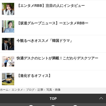
【エンタメRBB】注目の人にインタビュー
【坂道グループニュース】ーエンタメRBBー
今観るべきオススメ「韓国ドラマ」
快適デスクのヒントが満載！こだわりデスクツアー
【進化するオフィス】
写真・画像
ホーム
›
エンタメ
›
ブログ
›
記事
›
TOP