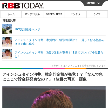
MENU
CLOSE
ホーム
IT・デジタル
SPEED TEST
エンタメ
ライフ
ホーム
注目記事
IT・デジタル
10G光回線導入レポ
IT・デジタルTOP
スマートフォン
SPEED TEST
アインシュタイン河井、家賃約20万円の新居に引っ越し！ぼる塾あん
りダメ出し連発
ネタ
ガジェット・ツール
エンタメ
アインシュタイン河井、3歳で父親が蒸発！18歳でプレハプ小屋暮ら
ショッピング
その他
し！
エンタメTOP
映画・ドラマ
ライフ
韓流・K-POP
韓国・芸能
ライフTOP
グルメ
リリース一覧
アインシュタイン河井、推定貯金額が発覚！？「なんで急
音楽
スポーツ
ペット
ショッピング
にここで貯金額発表なの？」 1枚目の写真・画像
プッシュ通知の停止方法
グラビア
ブログ
その他
ショッピング
その他