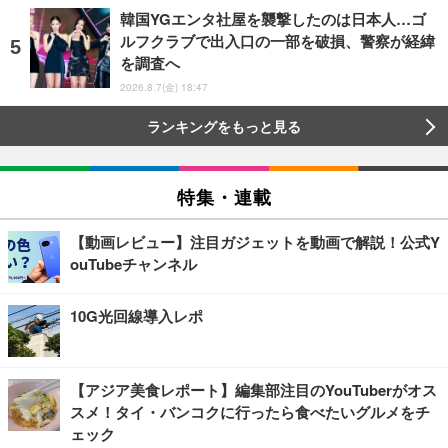
韓国YGエンタ社屋を襲撃したのは日本人…ゴ
ルフクラブで出入口の一部を破損、警察が経緯
を調査へ
2026.8.7(金) 18:47
ランキングをもっと見る
特集・連載
【動画レビュー】注目ガジェットを動画で解説！公式Y
ouTubeチャンネル
10G光回線導入レポ
【アジア美食レポート】編集部注目のYouTuberがオス
スメ！タイ・バンコクに行ったら食べたいグルメをチ
ェック