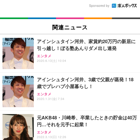
Sponsored by
関連ニュース
アインシュタイン河井、家賃約20万円の新居に
引っ越し！ぼる塾あんりダメ出し連発
エンタメ
2020.6.13(土) 10:04
アインシュタイン河井、3歳で父親が蒸発！18
歳でプレハプ小屋暮らし！
エンタメ
2020.1.31(金) 7:34
元AKB48・川崎希、卒業したときの貯金は40万
円…それを元手に起業！
エンタメ
2022.3.13(日) 12:26