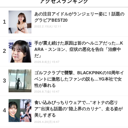
アクセスランキング
あの注目アイドルがランジェリー姿に！話題の
グラビアBEST20
2022.2.15(火) 12:11
手が震え続けた原因は首のヘルニアだった…K
ARA・スンヨン、症状の悪化を告白「治療中
だ」
2026.8.8(土) 15:47
ゴルフクラブで襲撃、BLACKPINKの10周年イ
ベントに激怒したファンの説も…YG本社で女
性が暴れる
2026.8.7(金) 10:47
食い込みぴっちりウェアで…“オトナの恋リ
ア”出演も話題の“陸上界のカリナ”、走る姿が
美しすぎる
2026.4.20(月) 6:47