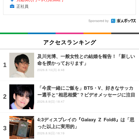
正社員
Sponsored by
アクセスランキング
及川光博、一般女性との結婚を報告！「新しい
命を授かっております」
2026.8.10(月) 8:48
「今度一緒にご飯を」BTS・V、好きなサッカ
ー選手と“相思相愛”？ビデオメッセージに注目
2026.8.9(日) 18:47
4:3ディスプレイの『Galaxy Z Fold8』は「思
った以上に実用的」
2026.8.9(日) 16:19