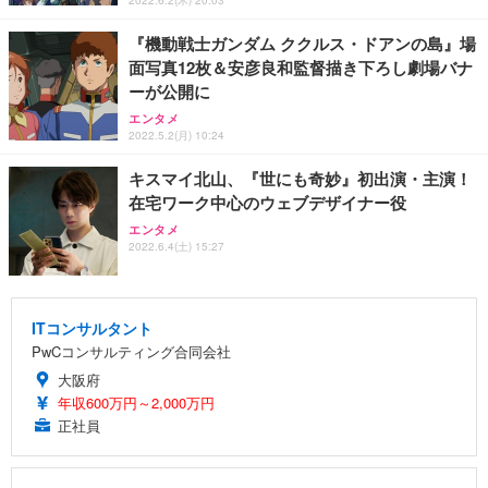
『機動戦士ガンダム ククルス・ドアンの島』場
面写真12枚＆安彦良和監督描き下ろし劇場バナ
ーが公開に
エンタメ
2022.5.2(月) 10:24
キスマイ北山、『世にも奇妙』初出演・主演！
在宅ワーク中心のウェブデザイナー役
エンタメ
2022.6.4(土) 15:27
ITコンサルタント
PwCコンサルティング合同会社
大阪府
年収600万円～2,000万円
正社員