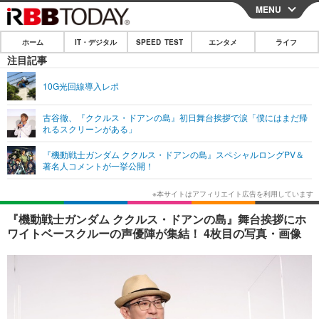
MENU
CLOSE
ホーム
IT・デジタル
SPEED TEST
エンタメ
ライフ
ホーム
注目記事
IT・デジタル
10G光回線導入レポ
IT・デジタルTOP
スマートフォン
SPEED TEST
古谷徹、『ククルス・ドアンの島』初日舞台挨拶で涙「僕にはまだ帰
れるスクリーンがある」
ネタ
ガジェット・ツール
エンタメ
『機動戦士ガンダム ククルス・ドアンの島』スペシャルロングPV＆
ショッピング
その他
著名人コメントが一挙公開！
エンタメTOP
映画・ドラマ
ライフ
韓流・K-POP
韓国・芸能
ライフTOP
グルメ
リリース一覧
『機動戦士ガンダム ククルス・ドアンの島』舞台挨拶にホ
音楽
スポーツ
ペット
ショッピング
ワイトベースクルーの声優陣が集結！ 4枚目の写真・画像
プッシュ通知の停止方法
グラビア
ブログ
その他
ショッピング
その他