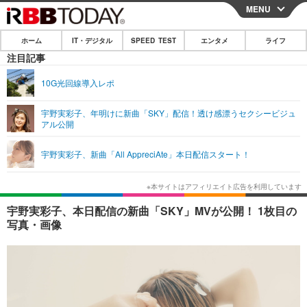
MENU
CLOSE
ホーム
IT・デジタル
SPEED TEST
エンタメ
ライフ
ホーム
注目記事
IT・デジタル
10G光回線導入レポ
IT・デジタルTOP
スマートフォン
SPEED TEST
宇野実彩子、年明けに新曲「SKY」配信！透け感漂うセクシービジュ
アル公開
ネタ
ガジェット・ツール
エンタメ
宇野実彩子、新曲「All AppreciAte」本日配信スタート！
ショッピング
その他
エンタメTOP
映画・ドラマ
ライフ
韓流・K-POP
韓国・芸能
ライフTOP
グルメ
リリース一覧
宇野実彩子、本日配信の新曲「SKY」MVが公開！ 1枚目の
音楽
スポーツ
ペット
ショッピング
写真・画像
プッシュ通知の停止方法
グラビア
ブログ
その他
ショッピング
その他