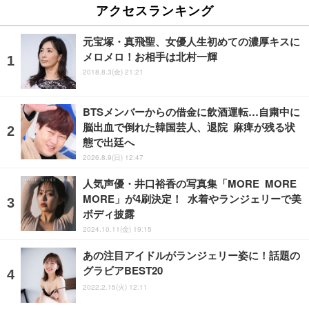
アクセスランキング
元宝塚・真飛聖、女優人生初めての濃厚キスに
メロメロ！お相手は北村一輝
2018.8.3(金) 21:21
BTSメンバーからの借金に飲酒運転…自粛中に
脳出血で倒れた韓国芸人、退院 麻痺が残る状
態で出廷へ
2026.8.9(日) 12:47
人気声優・井口裕香の写真集「MORE MORE
MORE」が4刷決定！ 水着やランジェリーで美
ボディ披露
2024.10.11(金) 19:15
あの注目アイドルがランジェリー姿に！話題の
グラビアBEST20
2022.2.15(火) 12:11