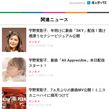
Sponsored by
関連ニュース
宇野実彩子、年明けに新曲「SKY」配信！透け
感漂うセクシービジュアル公開
エンタメ
2021.12.29(水) 17:38
宇野実彩子、新曲「All AppreciAte」本日配信
スタート！
エンタメ
2021.11.30(火) 11:03
宇野実彩子、7ヵ月ぶりの新曲MV公開！ミニス
カニーハイに猫耳つけて
エンタメ
2021.8.21(土) 16:52