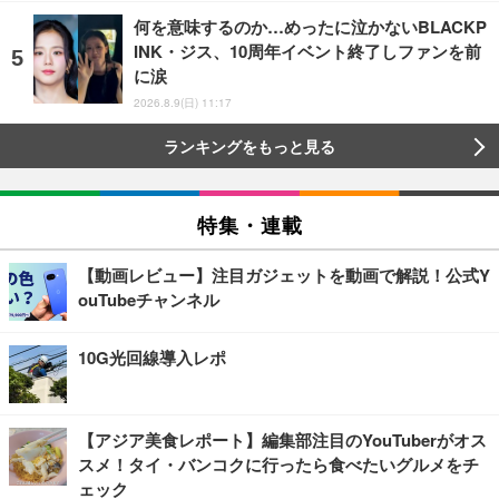
何を意味するのか…めったに泣かないBLACKP
INK・ジス、10周年イベント終了しファンを前
に涙
2026.8.9(日) 11:17
ランキングをもっと見る
特集・連載
【動画レビュー】注目ガジェットを動画で解説！公式Y
ouTubeチャンネル
10G光回線導入レポ
【アジア美食レポート】編集部注目のYouTuberがオス
スメ！タイ・バンコクに行ったら食べたいグルメをチ
ェック